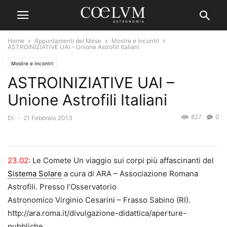
Home
Appuntamenti del Mese
Mostre e Incontri
ASTROINIZIATIVE UAI – Unione Astrofili Italiani
Mostre e Incontri
ASTROINIZIATIVE UAI –
Unione Astrofili Italiani
827
0
Di
-
21 Febbraio 2013
23.02:
Le Comete Un viaggio sui corpi più affascinanti del
Sistema Solare
a cura di ARA – Associazione Romana
Astrofili. Presso l’Osservatorio
Astronomico Virginio Cesarini – Frasso Sabino (RI).
http://ara.roma.it/divulgazione-didattica/aperture-
pubbliche