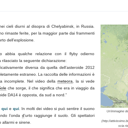
i cieli diurni al disopra di Chelyabinsk, in Russia.
o rimaste ferite, per la maggior parte dai frammenti
urto dell’esplosione.
o abbia qualche relazione con il flyby odierno
 rilasciato la seguente dichiarazione:
icativamente diversa da quella dell’asteroide 2012
etamente estraneo. La raccolta delle informazioni è
ra incomplete. Nel video della
meteora
, la si vede
Sole
che sorge, il che significa che era in viaggio da
eroide DA14 è opposta, da sud a nord.”
i
qui
e
qui
. In molti dei video si può sentire il suono
Un'immagine del
uando l’onda
d
’urto raggiunge il suolo. Gli spettatori
(http://attivissimo.b
allarmi e sirene.
scia ri