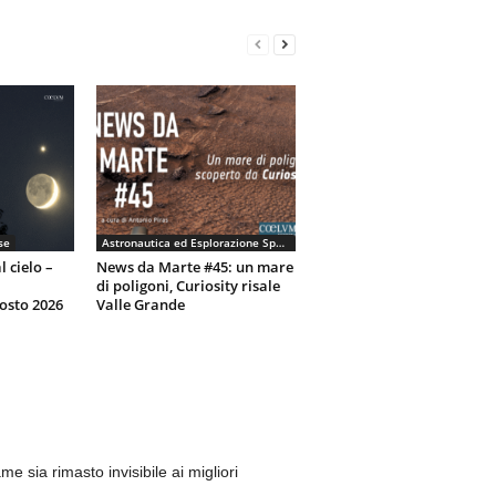
se
Astronautica ed Esplorazione Spaziale
l cielo –
News da Marte #45: un mare
di poligoni, Curiosity risale
osto 2026
Valle Grande
sia rimasto invisibile ai migliori