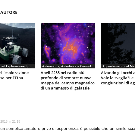
'AUTORE
Astronautica ed Esplorazione Spaziale
Astronomia, Astrofisica e Cosmologia
Appuntamenti del Me
ell’esplorazione
Abell 2255 nel radio più
Alzando gli occhi a
sa per l’Etna
profondo di sempre: nuova
Vale la sveglia?Le
mappa del campo magnetico
congiunzioni di ag
di un ammasso di galassie
 2013 In 21:15
semplice amatore privo di esperienza: è possibile che un simile sciame 