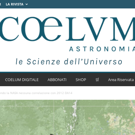
R
LA RIVISTA
COELUM DIGITALE
ABBONATI
SHOP
🛒
Area Riservata
condo la NASA nessuna correlazione con 2012 DA14