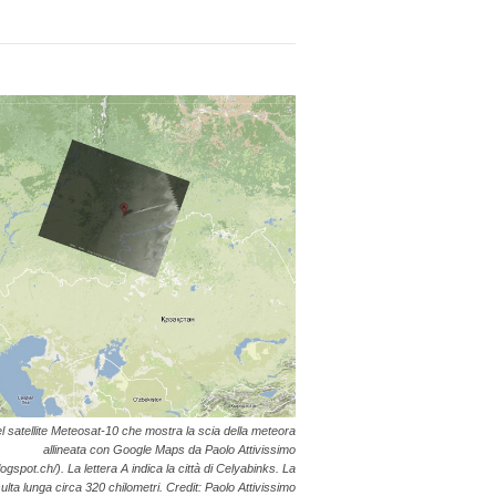
 satellite Meteosat-10 che mostra la scia della meteora
allineata con Google Maps da Paolo Attivissimo
logspot.ch/). La lettera A indica la città di Celyabinks. La
sulta lunga circa 320 chilometri. Credit: Paolo Attivissimo