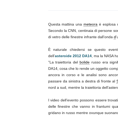
Questa mattina una
meteora
è esplosa ne
Secondo la CNN, centinaia di persone son
di vetro delle finestre infrante dall’onda
d
’
È naturale chiedersi se questo event
dell’
asteroide 2012 DA14
, ma la NASA ha
“La traiettoria del
bolide
russo era signif
DA14, cosa che lo rende un oggetto compl
ancora in corso e le analisi sono anco
passare da sinistra a destra di fronte al
nord a sud, mentre la traiettoria dell’ast
I video dell’evento possono essere trovat
delle finestre che vanno in frantumi q
gridano in russo mentre ovunque suonano 