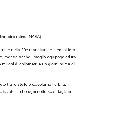
 diametro (stima NASA).
’ordine della 20^ magnitudine – considera
^, mentre anche i meglio equipaggiati tra
 milioni di chilometri e un giorni prima di
o tra le stelle e calcolarne l’orbita…
matizzate… che ogni notte scandagliano