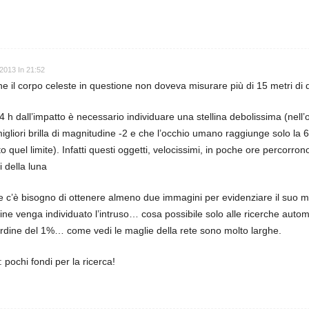
2013 In 21:52
e il corpo celeste in questione non doveva misurare più di 15 metri di
4 h dall’impatto è necessario individuare una stellina debolissima (nell
liori brilla di magnitudine -2 e che l’occhio umano raggiunge solo la 6
 quel limite). Infatti questi oggetti, velocissimi, in poche ore percorrono
 della luna
 c’è bisogno di ottenere almeno due immagini per evidenziare il suo mot
e venga individuato l’intruso… cosa possibile solo alle ricerche auto
’ordine del 1%… come vedi le maglie della rete sono molto larghe.
 pochi fondi per la ricerca!