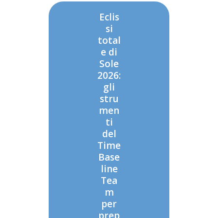
Eclis
si
total
e di
Sole
2026:
gli
stru
men
ti
del
Time
Base
line
Tea
m
per
prep