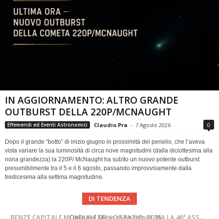
IN AGGIORNAMENTO: ALTRO GRANDE
OUTBURST DELLA 220P/MCNAUGHT
Claudio Pra
-
7 Agosto 2026
0
Effemeridi ed Eventi Astronomici
Dopo il grande “botto” di inizio giugno in prossimità del perielio, che l’aveva
vista variare la sua luminosità di circa nove magnitudini (dalla diciottesima alla
nona grandezza) la 220P/ McNaught ha subìto un nuovo potente outburst
presumibilmente tra il 5 e il 6 agosto, passando improvvisamente dalla
tredicesima alla settima magnitudine.
DI TENDENZA
SUPERNOVAE aggiornamenti del mese – Agosto 2026
Cielo del Mese di Agosto 2026