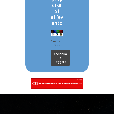
arar
si
all’ev
ento
6 Agosto
2026
Continua
a
leggere