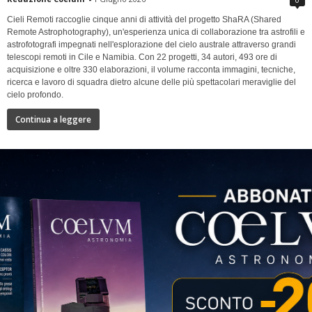
Cieli Remoti raccoglie cinque anni di attività del progetto ShaRA (Shared
Remote Astrophotography), un'esperienza unica di collaborazione tra astrofili e
astrofotografi impegnati nell'esplorazione del cielo australe attraverso grandi
telescopi remoti in Cile e Namibia. Con 22 progetti, 34 autori, 493 ore di
acquisizione e oltre 330 elaborazioni, il volume racconta immagini, tecniche,
ricerca e lavoro di squadra dietro alcune delle più spettacolari meraviglie del
cielo profondo.
Continua a leggere