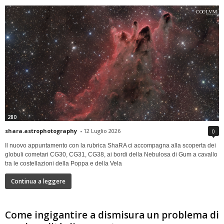
280
shara.astrophotography
-
12 Luglio 2026
0
Il nuovo appuntamento con la rubrica ShaRA ci accompagna alla scoperta dei
globuli cometari CG30, CG31, CG38, ai bordi della Nebulosa di Gum a cavallo
tra le costellazioni della Poppa e della Vela
Continua a leggere
Come ingigantire a dismisura un problema di