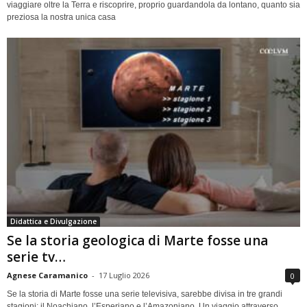
viaggiare oltre la Terra e riscoprire, proprio guardandola da lontano, quanto sia
preziosa la nostra unica casa
Didattica e Divulgazione
Se la storia geologica di Marte fosse una
serie tv…
Agnese Caramanico
-
17 Luglio 2026
0
Se la storia di Marte fosse una serie televisiva, sarebbe divisa in tre grandi
stagioni: il Noachiano, l’Esperiano e l’Amazoniano. Un viaggio attraverso