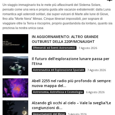
Un viaggio immaginario tra le mete più affascinanti del Sistema Solare,
pensato come una vera e propria guida alle vacanze extraterrestri: dalla Luna
romantica agli asteroidi solitari, dai super-vulcani di Marte alle lune di Giove,
fino alla “Morte Nera” Mimas. Cinque itinerari impossibili, per sognare di
viaggiare oltre la Terra e riscoprire, proprio guardandola da lontano, quanto sia
preziosa la nostra unica casa
IN AGGIORNAMENTO: ALTRO GRANDE
OUTBURST DELLA 220P/MCNAUGHT
Effemeridi ed Eventi Astronomici
7 Agosto 2026
Il futuro dell’esplorazione lunare passa per
l’Etna
Astronautica ed Esplorazione Spaziale
7 Agosto 2026
Abell 2255 nel radio più profondo di sempre:
nuova mappa del...
Astronomia, Astrofisica e Cosmologia
6 Agosto 2026
Alzando gli occhi al cielo – Vale la sveglia?Le
congiunzioni di...
Appuntamenti del Mese
5 Agosto 2026