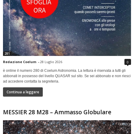
281
Redazione Coelum
-
28 Luglio 2026
0
è online il numero 280 di Coelum Astronomia. La lettura è riservata a tutti gli
abbonati in possesso del livello QUASAR sul sito. Se sei abbonato e non riesci
ad accedere contatta la segreteria.
Continua a leggere
MESSIER 28 M28 – Ammasso Globulare