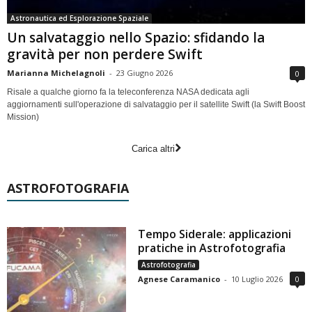
Astronautica ed Esplorazione Spaziale
Un salvataggio nello Spazio: sfidando la
gravità per non perdere Swift
Marianna Michelagnoli
-
23 Giugno 2026
0
Risale a qualche giorno fa la teleconferenza NASA dedicata agli
aggiornamenti sull'operazione di salvataggio per il satellite Swift (la Swift Boost
Mission)
Carica altri
ASTROFOTOGRAFIA
Tempo Siderale: applicazioni
pratiche in Astrofotografia
Astrofotografia
Agnese Caramanico
-
10 Luglio 2026
0