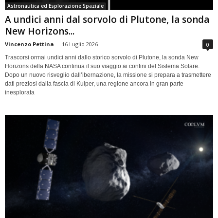
Astronautica ed Esplorazione Spaziale
A undici anni dal sorvolo di Plutone, la sonda
New Horizons...
Vincenzo Pettina
-
16 Luglio 2026
0
Trascorsi ormai undici anni dallo storico sorvolo di Plutone, la sonda New
Horizons della NASA continua il suo viaggio ai confini del Sistema Solare.
Dopo un nuovo risveglio dall’ibernazione, la missione si prepara a trasmettere
dati preziosi dalla fascia di Kuiper, una regione ancora in gran parte
inesplorata