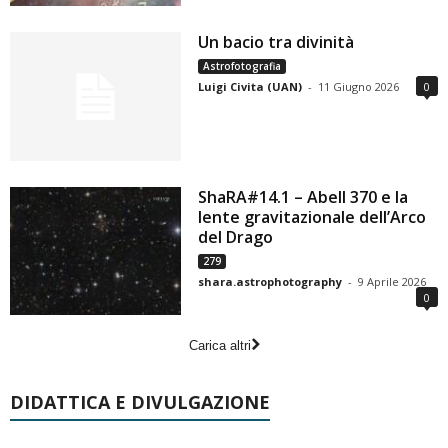
Un bacio tra divinità
Astrofotografia
Luigi Civita (UAN)
-
11 Giugno 2026
0
ShaRA#14.1 – Abell 370 e la
lente gravitazionale dell’Arco
del Drago
279
shara.astrophotography
-
9 Aprile 2026
0
Carica altri
DIDATTICA E DIVULGAZIONE