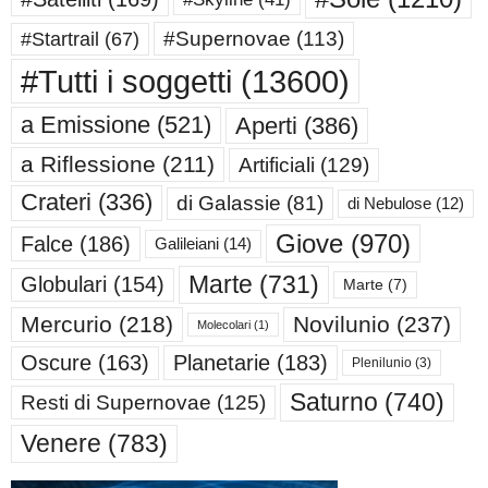
#Supernovae
(113)
#Startrail
(67)
#Tutti i soggetti
(13600)
a Emissione
(521)
Aperti
(386)
a Riflessione
(211)
Artificiali
(129)
Crateri
(336)
di Galassie
(81)
di Nebulose
(12)
Giove
(970)
Falce
(186)
Galileiani
(14)
Marte
(731)
Globulari
(154)
Marte
(7)
Mercurio
(218)
Novilunio
(237)
Molecolari
(1)
Oscure
(163)
Planetarie
(183)
Plenilunio
(3)
Saturno
(740)
Resti di Supernovae
(125)
Venere
(783)