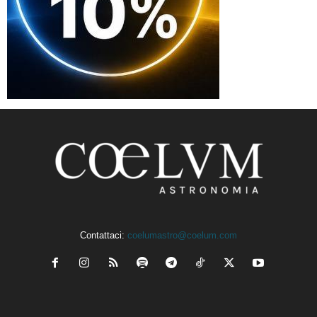
Contattaci:
coelumastro@coelum.com