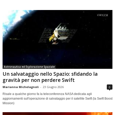
Astronautica ed Esplorazione Spaziale
Un salvataggio nello Spazio: sfidando la
gravità per non perdere Swift
Marianna Michelagnoli
-
23 Giugno 2026
0
Risale a qualche giorno fa la teleconferenza NASA dedicata agli
aggiornamenti sull'operazione di salvataggio per il satellite Swift (la Swift Boost
Mission)