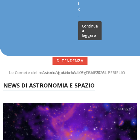
t
o
.
Continua
a
leggere
DI TENDENZA
Asteroidi del mese Agosto 2026
NEWS DI ASTRONOMIA E SPAZIO