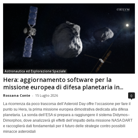
Astronautica ed Esplorazione Spaziale
Hera: aggiornamento software per la
missione europea di difesa planetaria in...
Rossana Conte
-
15 Luglio 2026
0
La ricorrenza da poco trascorsa dell’Asteroid Day offre l’occasione per fare il
punto su Hera, la prima missione europea dimostrativa dedicata alla difesa
planetaria. La sonda dell’ESA si prepara a raggiungere il sistema Didymos–
Dimorphos, dove analizzerà gli effetti dell’impatto della missione NASA DART
e raccoglierà dati fondamentali per il futuro delle strategie contro possibili
minacce asteroidali