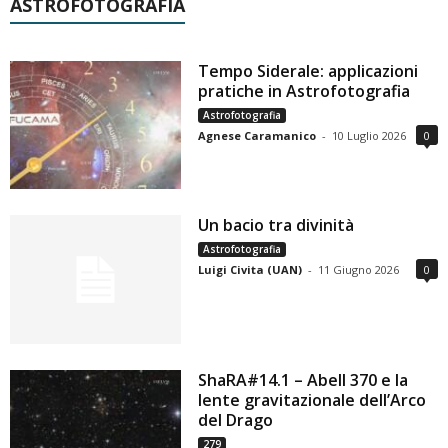
ASTROFOTOGRAFIA
Tempo Siderale: applicazioni
pratiche in Astrofotografia
Astrofotografia
Agnese Caramanico
-
10 Luglio 2026
0
Un bacio tra divinità
Astrofotografia
Luigi Civita (UAN)
-
11 Giugno 2026
0
ShaRA#14.1 – Abell 370 e la
lente gravitazionale dell’Arco
del Drago
279