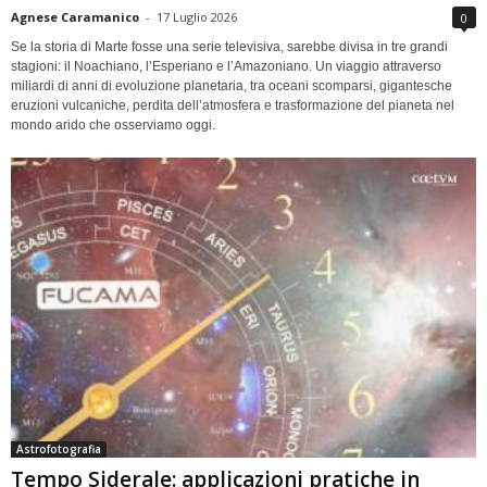
Agnese Caramanico
-
17 Luglio 2026
0
Se la storia di Marte fosse una serie televisiva, sarebbe divisa in tre grandi
stagioni: il Noachiano, l’Esperiano e l’Amazoniano. Un viaggio attraverso
miliardi di anni di evoluzione planetaria, tra oceani scomparsi, gigantesche
eruzioni vulcaniche, perdita dell’atmosfera e trasformazione del pianeta nel
mondo arido che osserviamo oggi.
Astrofotografia
Tempo Siderale: applicazioni pratiche in