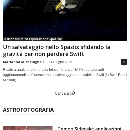
Astronautica ed Esplorazione Spaziale
Un salvataggio nello Spazio: sfidando la
gravità per non perdere Swift
Marianna Michelagnoli
-
23 Giugno 2026
0
Risale a qualche giorno fa la teleconferenza NASA dedicata agli
aggiornamenti sull'operazione di salvataggio per il satellite Swift (la Swift Boost
Mission)
Carica altri
ASTROFOTOGRAFIA
Tempo Siderale: applicazioni