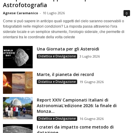
Astrofotografia
Agnese Caramanico
-
10 Luglio 2026
0
Come si può sapere in anticipo quali oggetti del cielo saranno osservabili o
fotografabili nelle migliori condizioni? La risposta passa attraverso l'ora
siderale locale e un semplice strumento, l'orologio siderale, che permette di
orientarsi tra le coordinate della volta celeste
Una Giornata per gli Asteroidi
Didattica e Divulgazione
3 Luglio 2026
Marte, il pianeta dei record
Didattica e Divulgazione
19 Giugno 2026
Report XXIV Campionati Italiani di
AstronomiaL'edizione 2026: la finale di
Monza...
Didattica e Divulgazione
16 Giugno 2026
I crateri da impatto come metodo di
datazione