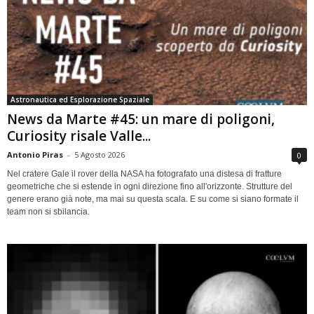
Astronautica ed Esplorazione Spaziale
News da Marte #45: un mare di poligoni,
Curiosity risale Valle...
Antonio Piras
-
5 Agosto 2026
0
Nel cratere Gale il rover della NASA ha fotografato una distesa di fratture
geometriche che si estende in ogni direzione fino all'orizzonte. Strutture del
genere erano già note, ma mai su questa scala. E su come si siano formate il
team non si sbilancia.