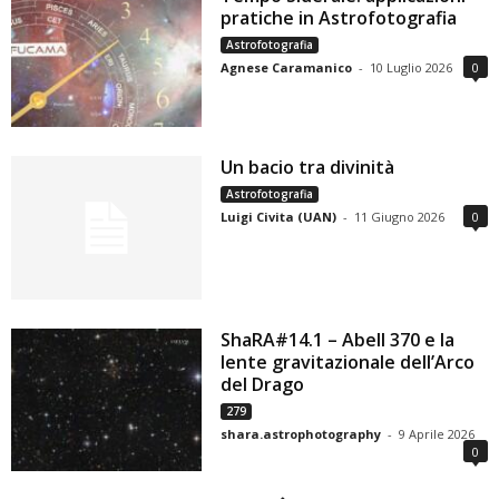
pratiche in Astrofotografia
Astrofotografia
Agnese Caramanico
-
10 Luglio 2026
0
Un bacio tra divinità
Astrofotografia
Luigi Civita (UAN)
-
11 Giugno 2026
0
ShaRA#14.1 – Abell 370 e la
lente gravitazionale dell’Arco
del Drago
279
shara.astrophotography
-
9 Aprile 2026
0