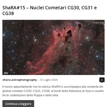
ShaRA#15 – Nuclei Cometari CG30, CG31 e
CG38
280
shara.astrophotography
-
12 Luglio 2026
0
Il nuovo appuntamento con la rubrica ShaRA ci accompagna alla scoperta dei
globuli cometari CG30, CG31, CG38, ai bordi della Nebulosa di Gum a cavallo
tra le costellazioni della Poppa e della Vela
Continua a leggere