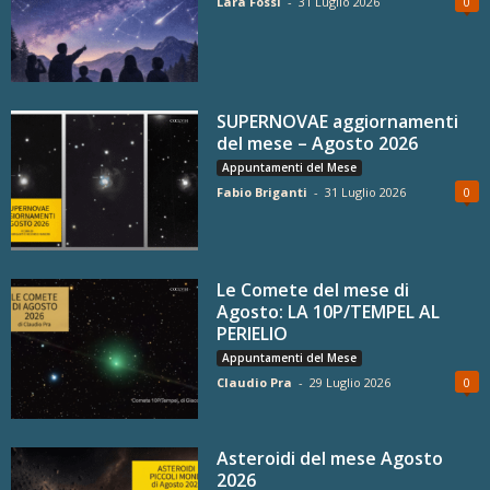
Lara Fossi
-
31 Luglio 2026
0
SUPERNOVAE aggiornamenti
del mese – Agosto 2026
Appuntamenti del Mese
Fabio Briganti
-
31 Luglio 2026
0
Le Comete del mese di
Agosto: LA 10P/TEMPEL AL
PERIELIO
Appuntamenti del Mese
Claudio Pra
-
29 Luglio 2026
0
Asteroidi del mese Agosto
2026