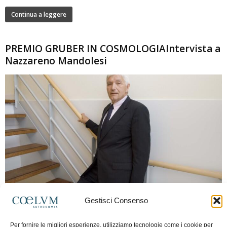
Continua a leggere
PREMIO GRUBER IN COSMOLOGIAIntervista a
Nazzareno Mandolesi
280
Gestisci Consenso
Frida Paolella
-
16 Giugno 2026
0
Intervista al professor Nazzareno Mandolesi, tra i protagonisti della cosmologia
Per fornire le migliori esperienze, utilizziamo tecnologie come i cookie per
spaziale europea e della missione Planck. Il dialogo ripercorre i principali