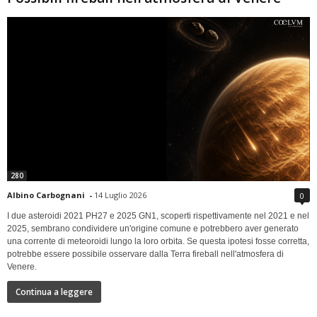
280
Albino Carbognani
-
14 Luglio 2026
0
I due asteroidi 2021 PH27 e 2025 GN1, scoperti rispettivamente nel 2021 e nel
2025, sembrano condividere un'origine comune e potrebbero aver generato
una corrente di meteoroidi lungo la loro orbita. Se questa ipotesi fosse corretta,
potrebbe essere possibile osservare dalla Terra fireball nell'atmosfera di
Venere.
Continua a leggere