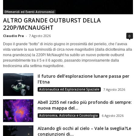
Effemeridi ed Eventi Astronomici
ALTRO GRANDE OUTBURST DELLA
220P/MCNAUGHT
Claudio Pra
-
7 Agosto 2026
0
Dopo il grande “botto” di inizio giugno in prossimità del perielio, che l’aveva
vista variare la sua luminosità di circa nove magnitudini (dalla diciottesima alla
nona grandezza) la 220P/ McNaught ha subìto un nuovo potente outburst
presumibilmente tra il 5 e il 6 agosto, passando improvvisamente dalla
tredicesima alla settima magnitudine.
Il futuro dell’esplorazione lunare passa per
l’Etna
Astronautica ed Esplorazione Spaziale
7 Agosto 2026
Abell 2255 nel radio più profondo di sempre:
nuova mappa del...
Astronomia, Astrofisica e Cosmologia
6 Agosto 2026
Alzando gli occhi al cielo – Vale la sveglia?Le
congiunzioni di...