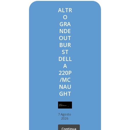
ALTR
O
GRA
NDE
OUT
BUR
ST
DELL
A
220P
/MC
NAU
GHT
7 Agosto
2026
Continua