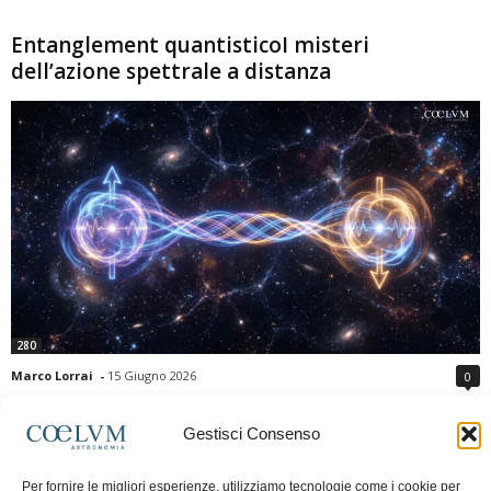
Entanglement quantisticoI misteri
dell’azione spettrale a distanza
280
Marco Lorrai
-
15 Giugno 2026
0
L'entanglement quantistico è uno dei fenomeni più sorprendenti della fisica
moderna: due particelle possono mostrare correlazioni che sembrano ignorare
Gestisci Consenso
la distanza che le separa. Gli esperimenti e i teoremi di Bell hanno escluso le
semplici spiegazioni basate su "variabili nascoste" locali, confermando le
Per fornire le migliori esperienze, utilizziamo tecnologie come i cookie per
previsioni della meccanica quantistica. Nonostante ciò, l'entanglement non