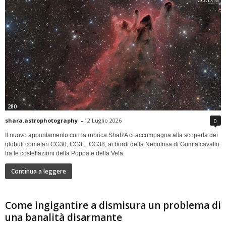
280
shara.astrophotography
-
12 Luglio 2026
0
Il nuovo appuntamento con la rubrica ShaRA ci accompagna alla scoperta dei
globuli cometari CG30, CG31, CG38, ai bordi della Nebulosa di Gum a cavallo
tra le costellazioni della Poppa e della Vela
Continua a leggere
Come ingigantire a dismisura un problema di
una banalità disarmante