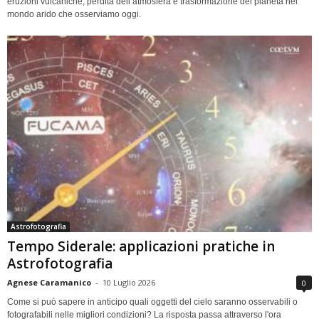
eruzioni vulcaniche, perdita dell’atmosfera e trasformazione del pianeta nel
mondo arido che osserviamo oggi.
Astrofotografia
Tempo Siderale: applicazioni pratiche in
Astrofotografia
Agnese Caramanico
-
10 Luglio 2026
0
Come si può sapere in anticipo quali oggetti del cielo saranno osservabili o
fotografabili nelle migliori condizioni? La risposta passa attraverso l'ora