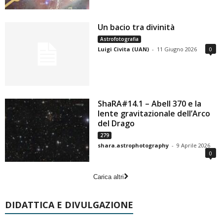
Un bacio tra divinità
Astrofotografia
Luigi Civita (UAN)
-
11 Giugno 2026
0
ShaRA#14.1 – Abell 370 e la
lente gravitazionale dell’Arco
del Drago
279
shara.astrophotography
-
9 Aprile 2026
0
Carica altri
DIDATTICA E DIVULGAZIONE