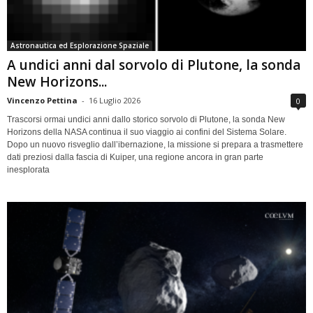
Astronautica ed Esplorazione Spaziale
A undici anni dal sorvolo di Plutone, la sonda
New Horizons...
Vincenzo Pettina
-
16 Luglio 2026
0
Trascorsi ormai undici anni dallo storico sorvolo di Plutone, la sonda New
Horizons della NASA continua il suo viaggio ai confini del Sistema Solare.
Dopo un nuovo risveglio dall’ibernazione, la missione si prepara a trasmettere
dati preziosi dalla fascia di Kuiper, una regione ancora in gran parte
inesplorata