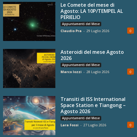
Le Comete del mese di
Agosto: LA 10P/TEMPEL AL
PERIELIO
Appuntamenti del Mese
Claudio Pra
-
29 Luglio 2026
0
Asteroidi del mese Agosto
2026
Appuntamenti del Mese
Marco Iozzi
-
28 Luglio 2026
0
Transiti di ISS International
Space Station e Tiangong –
Agosto 2026
Appuntamenti del Mese
Lara Fossi
-
27 Luglio 2026
0