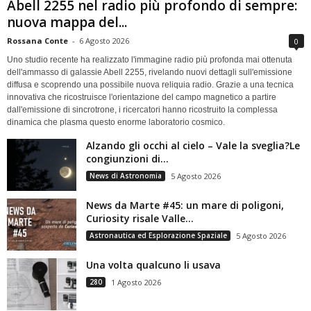
Abell 2255 nel radio più profondo di sempre:
nuova mappa del...
Rossana Conte
-
6 Agosto 2026
0
Uno studio recente ha realizzato l'immagine radio più profonda mai ottenuta
dell'ammasso di galassie Abell 2255, rivelando nuovi dettagli sull'emissione
diffusa e scoprendo una possibile nuova reliquia radio. Grazie a una tecnica
innovativa che ricostruisce l'orientazione del campo magnetico a partire
dall'emissione di sincrotrone, i ricercatori hanno ricostruito la complessa
dinamica che plasma questo enorme laboratorio cosmico.
Alzando gli occhi al cielo – Vale la sveglia?Le
congiunzioni di...
News di Astronomia
5 Agosto 2026
News da Marte #45: un mare di poligoni,
Curiosity risale Valle...
Astronautica ed Esplorazione Spaziale
5 Agosto 2026
Una volta qualcuno li usava
280
1 Agosto 2026