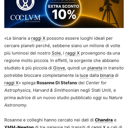
«Le binarie a
raggi X
possono essere luoghi ideali per
cercare pianeti perché, sebbene siano un milione di volte
più luminosi del nostro
Sole
, i
raggi X
provengono da una
regione molto piccola. In effetti, la sorgente che abbiamo
studiato è più piccola di
Giove
, quindi un
pianeta
in transito
potrebbe bloccare completamente la
luce
dalla
binaria
di
raggi X
» spiega
Rosanne Di Stefano
del
Center for
Astrophysics, Harvard & Smithsonian
negli Stati Uniti, e
prima autrice di un nuovo studio pubblicato oggi su
Nature
Astronomy
.
Rosanne e colleghi hanno cercato nei dati di
Chandra
e
XMM-
Newton
di tre galassie tali transiti di
raggi X
e cali di