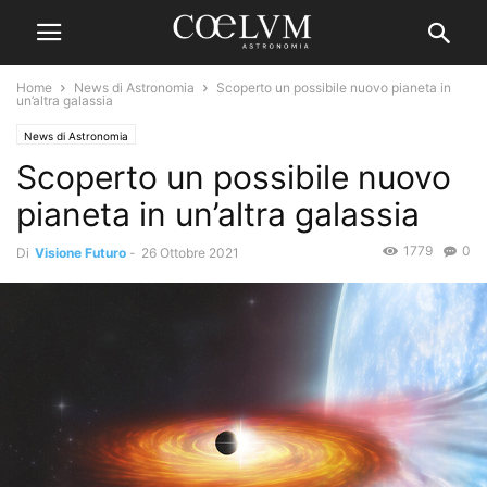
Home
News di Astronomia
Scoperto un possibile nuovo pianeta in
un’altra galassia
News di Astronomia
Scoperto un possibile nuovo
pianeta in un’altra galassia
1779
0
Di
Visione Futuro
-
26 Ottobre 2021