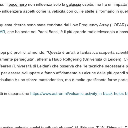
a. Il
buco nero
non influenza solo la
galassia
ospite, ma ha un impatto 
 influenzerà aspetti come la velocità con cui le stelle si formano in quel
 questa ricerca sono state condotte dal Low Frequency Array (LOFAR) 
AR
, che ha sede nei Paesi Bassi, è il più grande radiotelescopio a b
pi più prolifici al mondo. “Questa è un’altra fantastica scoperta scient
vamente perseguita”, afferma Huub Rottgering (Università di Leiden). Ci
Weeren (Università di Leiden) che osserva che “le tecniche necessarie 
er essere sviluppate e fanno affidamento su alcune delle più grandi st
risultato è uno sforzo mastodontico, ma è molto gratificante farne parte
etti in espansione
https://www.astron.nl/volcanic-activity-in-black-hole
 active galactic nuclei feedback phases” M. Brienza, T. W. Shimwell, F.