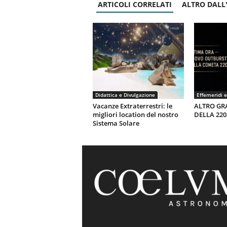
ARTICOLI CORRELATI
ALTRO DALL
Didattica e Divulgazione
Effemeridi e
Vacanze Extraterrestri: le
ALTRO GR
migliori location del nostro
DELLA 22
Sistema Solare