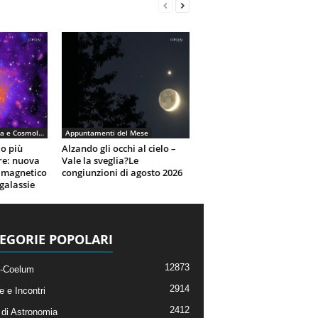
Astronomia, Astrofisica e Cosmologia
Appuntamenti del Mese
io più
Alzando gli occhi al cielo –
re: nuova
Vale la sveglia?Le
 magnetico
congiunzioni di agosto 2026
galassie
EGORIE POPOLARI
12873
-Coelum
2914
e e Incontri
2412
di Astronomia