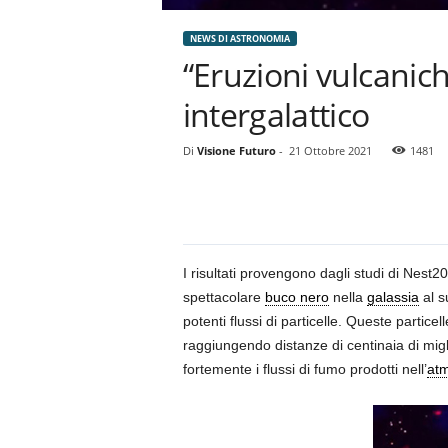
NEWS DI ASTRONOMIA
“Eruzioni vulcanich
intergalattico
Di
Visione Futuro
-
21 Ottobre 2021
1481
I risultati provengono dagli studi di Nest
spettacolare
buco nero
nella
galassia
al s
potenti flussi di particelle. Queste partic
raggiungendo distanze di centinaia di migl
fortemente i flussi di fumo prodotti nell’
atm