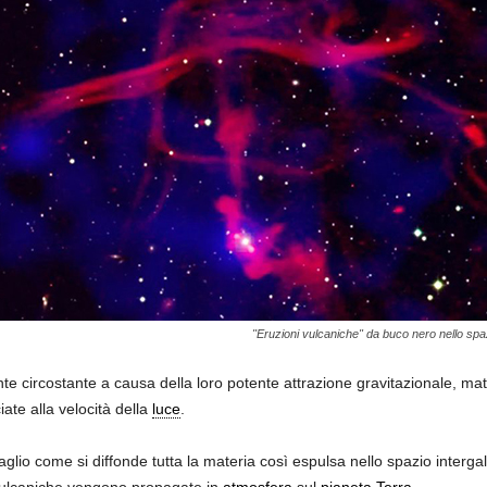
"Eruzioni vulcaniche" da buco nero nello spaz
nte circostante a causa della loro potente attrazione gravitazionale, m
iate alla velocità della
luce
.
glio come si diffonde tutta la materia così espulsa nello spazio interga