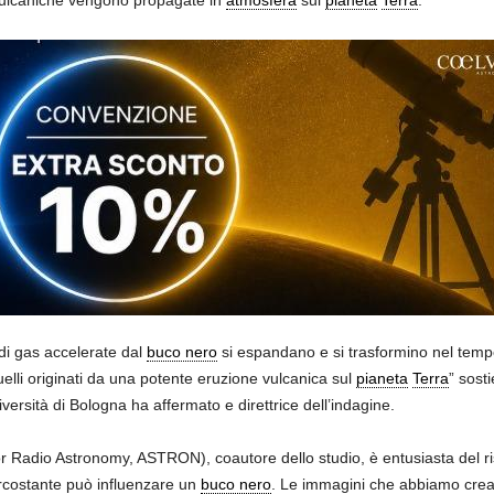
 vulcaniche vengono propagate in
atmosfera
sul
pianeta
Terra
.
di gas accelerate dal
buco nero
si espandano e si trasformino nel tempo. 
quelli originati da una potente eruzione vulcanica sul
pianeta
Terra
” sost
iversità di Bologna ha affermato e direttrice dell’indagine.
r Radio Astronomy, ASTRON), coautore dello studio, è entusiasta del risu
ircostante può influenzare un
buco nero
. Le immagini che abbiamo creat