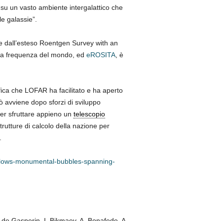
su un vasto ambiente intergalattico che
le galassie”.
e dall’esteso Roentgen Survey with an
assa frequenza del mondo, ed
eROSITA
, è
ifica che LOFAR ha facilitato e ha aperto
ò avviene dopo sforzi di sviluppo
per sfruttare appieno un
telescopio
rutture di calcolo della nazione per
.
s-blows-monumental-bubbles-spanning-
 de Gasperin, I. Bikmaev, A. Bonafede, A.