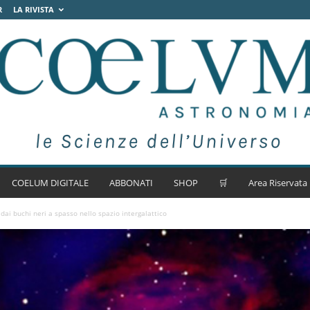
R
LA RIVISTA
COELUM DIGITALE
ABBONATI
SHOP
🛒
Area Riservata
 dai buchi neri a spasso nello spazio intergalattico