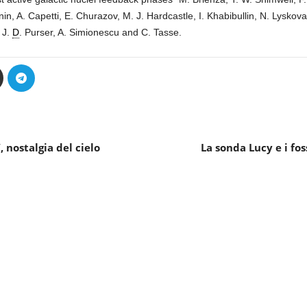
n, A. Capetti, E. Churazov, M. J. Hardcastle, I. Khabibullin, N. Lyskova,
 J.
D
. Purser, A. Simionescu and C. Tasse.
, nostalgia del cielo
La sonda Lucy e i foss