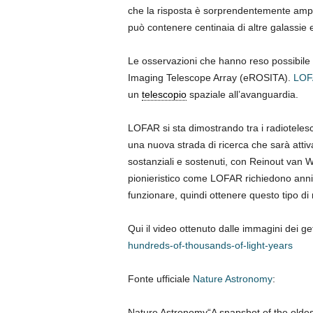
che la risposta è sorprendentemente ampi
può contenere centinaia di altre galassie e
Le osservazioni che hanno reso possibile
Imaging Telescope Array (eROSITA).
LOF
un
telescopio
spaziale all’avanguardia.
LOFAR si sta dimostrando tra i radiotelesco
una nuova strada di ricerca che sarà atti
sostanziali e sostenuti, con Reinout van 
pionieristico come LOFAR richiedono anni p
funzionare, quindi ottenere questo tipo di 
Qui il video ottenuto dalle immagini dei g
hundreds-of-thousands-of-light-years
Fonte ufficiale
Nature Astronomy
:
Nature Astronomy“A snapshot of the oldest