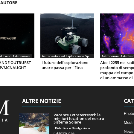
'AUTORE
d Eventi Astronomici
Astronautica ed Esplorazione Spaziale
ANDE OUTBURST
Il futuro dell’esplorazione
Abell 2255 nel rad
0P/MCNAUGHT
lunare passa per l’Etna
profondo di semp
mappa del campo
di un ammasso di 
ALTRE NOTIZIE
CAT
Photo
Vacanze Extraterrestri: le
migliori location del nostro
Sistema Solare
Mostr
Didattica e Divulgazione
News 
8 Agosto 2026