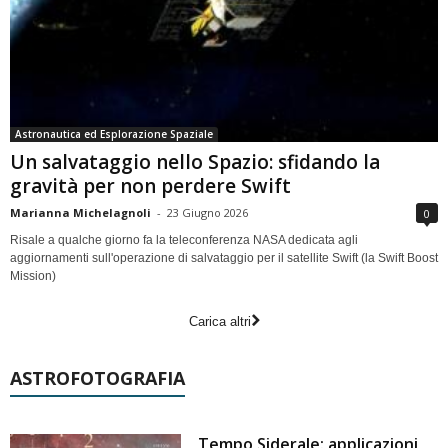
Astronautica ed Esplorazione Spaziale
Un salvataggio nello Spazio: sfidando la
gravità per non perdere Swift
Marianna Michelagnoli
-
23 Giugno 2026
0
Risale a qualche giorno fa la teleconferenza NASA dedicata agli
aggiornamenti sull'operazione di salvataggio per il satellite Swift (la Swift Boost
Mission)
Carica altri
ASTROFOTOGRAFIA
Tempo Siderale: applicazioni