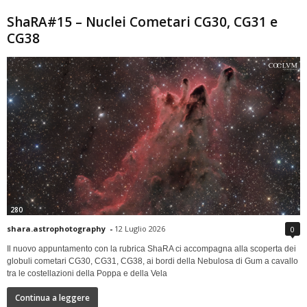
ShaRA#15 – Nuclei Cometari CG30, CG31 e
CG38
280
shara.astrophotography
-
12 Luglio 2026
0
Il nuovo appuntamento con la rubrica ShaRA ci accompagna alla scoperta dei
globuli cometari CG30, CG31, CG38, ai bordi della Nebulosa di Gum a cavallo
tra le costellazioni della Poppa e della Vela
Continua a leggere