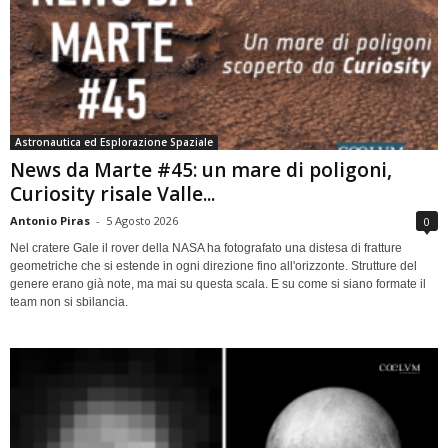
Astronautica ed Esplorazione Spaziale
News da Marte #45: un mare di poligoni,
Curiosity risale Valle...
Antonio Piras
-
5 Agosto 2026
0
Nel cratere Gale il rover della NASA ha fotografato una distesa di fratture
geometriche che si estende in ogni direzione fino all'orizzonte. Strutture del
genere erano già note, ma mai su questa scala. E su come si siano formate il
team non si sbilancia.