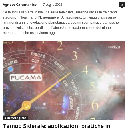
Agnese Caramanico
-
17 Luglio 2026
0
Se la storia di Marte fosse una serie televisiva, sarebbe divisa in tre grandi
stagioni: il Noachiano, l’Esperiano e l’Amazoniano. Un viaggio attraverso
miliardi di anni di evoluzione planetaria, tra oceani scomparsi, gigantesche
eruzioni vulcaniche, perdita dell’atmosfera e trasformazione del pianeta nel
mondo arido che osserviamo oggi.
Astrofotografia
Tempo Siderale: applicazioni pratiche in