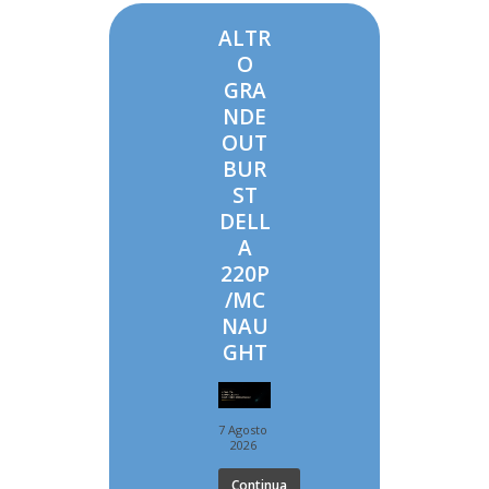
ALTR
O
GRA
NDE
OUT
BUR
ST
DELL
A
220P
/MC
NAU
GHT
7 Agosto
2026
Continua