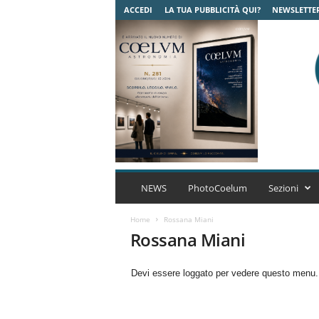
ACCEDI
LA TUA PUBBLICITÀ QUI?
NEWSLETTE
C
o
NEWS
PhotoCoelum
Sezioni
e
l
Home
Rossana Miani
u
Rossana Miani
m
A
Devi essere loggato per vedere questo menu
s
t
r
o