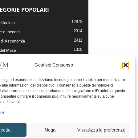
EGORIE POPOLARI
12873
-Coelum
2914
e e Incontri
2411
di Astronomia
1315
 del Mese
365
nomia, Astrofisica e Cosmologia
Gestisci Consenso
268
li e Risorse On-Line
192
og della Redazione
le migliori esperienze, utilizziamo tecnologie come i cookie per memorizzare
 alle informazioni del dispositivo. Il consenso a queste tecnologie ci
i elaborare dati come il comportamento di navigazione o ID unici su questo
consentire o ritirare il consenso può influire negativamente su alcune
he e funzioni.
izi
cetta
Nega
Visualizza le preferenze