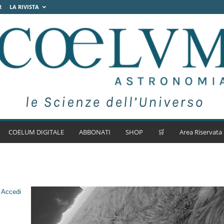
R
LA RIVISTA
COELUM DIGITALE
ABBONATI
SHOP
🛒
Area Riservata
.
Accedi