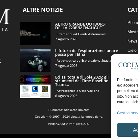
ALTRE NOTIZIE
CAT
Photo
ALTRO GRANDE OUTBURST
DELLA 220P/MCNAUGHT
Mostr
Effemeridi ed Eventi Astronomici
7 Agosto 2026
News 
Il futuro dell’esplorazione lunare
Cielo
passa per l’Etna
Astro
Astronautica ed Esplorazione Spaziale
7 Agosto 2026
Artico
Eclissi totale di Sole 2026: gli
Il Bl
Per fornire 
strumenti del Time Baseline
Team...
e/o accedere
Astrotecnica e Osservazione
permetterà d
6 Agosto 2026
sito. Non ac
caratteristic
Pubblicità:
ads@coelum.com
Gestisci serv
Copyright © 1997 - 2024 vietata la riproduzione.
CF/P.IVA/VAT.C IT.01988340434
Ac