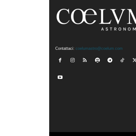
Contattaci:
coelumastro@coelum.com