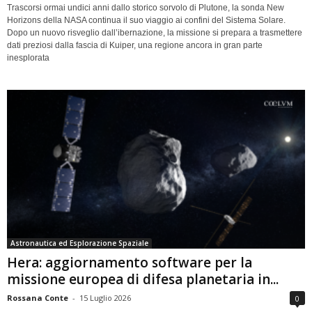
Trascorsi ormai undici anni dallo storico sorvolo di Plutone, la sonda New
Horizons della NASA continua il suo viaggio ai confini del Sistema Solare.
Dopo un nuovo risveglio dall’ibernazione, la missione si prepara a trasmettere
dati preziosi dalla fascia di Kuiper, una regione ancora in gran parte
inesplorata
Astronautica ed Esplorazione Spaziale
Hera: aggiornamento software per la
missione europea di difesa planetaria in...
Rossana Conte
-
15 Luglio 2026
0