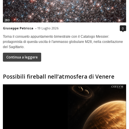
280
Giuseppe Petricca
-
19 Luglio 2026
0
Torna il consueto appuntamento bimestrale con il Catalogo Messier:
protagonista di questa uscita è l'ammasso globulare M28, nella costellazione
del Sagittario.
Continua a leggere
Possibili fireball nell’atmosfera di Venere