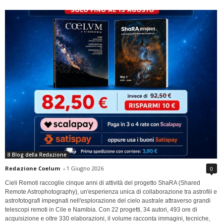
Il Blog della Redazione
Redazione Coelum
-
1 Giugno 2026
0
Cieli Remoti raccoglie cinque anni di attività del progetto ShaRA (Shared
Remote Astrophotography), un'esperienza unica di collaborazione tra astrofili e
astrofotografi impegnati nell'esplorazione del cielo australe attraverso grandi
telescopi remoti in Cile e Namibia. Con 22 progetti, 34 autori, 493 ore di
acquisizione e oltre 330 elaborazioni, il volume racconta immagini, tecniche,