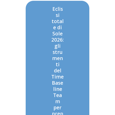
Eclis
si
total
e di
Sole
2026:
gli
stru
men
ti
del
Time
Base
line
Tea
m
per
prep