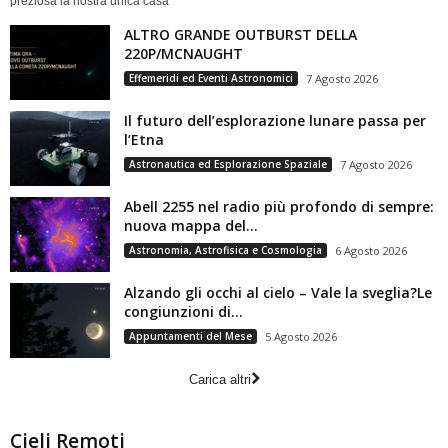
preziosa la nostra unica casa
ALTRO GRANDE OUTBURST DELLA
220P/MCNAUGHT
Effemeridi ed Eventi Astronomici
7 Agosto 2026
Il futuro dell’esplorazione lunare passa per
l’Etna
Astronautica ed Esplorazione Spaziale
7 Agosto 2026
Abell 2255 nel radio più profondo di sempre:
nuova mappa del...
Astronomia, Astrofisica e Cosmologia
6 Agosto 2026
Alzando gli occhi al cielo – Vale la sveglia?Le
congiunzioni di...
Appuntamenti del Mese
5 Agosto 2026
Carica altri
Cieli Remoti