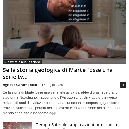
Didattica e Divulgazione
Se la storia geologica di Marte fosse una
serie tv…
Agnese Caramanico
-
17 Luglio 2026
0
Se la storia di Marte fosse una serie televisiva, sarebbe divisa in tre grandi
stagioni: il Noachiano, l’Esperiano e l’Amazoniano. Un viaggio attraverso
miliardi di anni di evoluzione planetaria, tra oceani scomparsi, gigantesche
eruzioni vulcaniche, perdita dell’atmosfera e trasformazione del pianeta nel
mondo arido che osserviamo oggi.
Tempo Siderale: applicazioni pratiche in