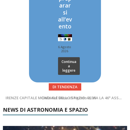
arar
si
all’ev
ento
6 Agosto
2026
Continua
a
leggere
DI TENDENZA
SUPERNOVAE aggiornamenti del mese – Agosto 2026
Cielo del Mese di Agosto 2026
NEWS DI ASTRONOMIA E SPAZIO