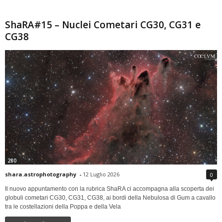
ShaRA#15 – Nuclei Cometari CG30, CG31 e
CG38
280
shara.astrophotography
-
12 Luglio 2026
0
Il nuovo appuntamento con la rubrica ShaRA ci accompagna alla scoperta dei
globuli cometari CG30, CG31, CG38, ai bordi della Nebulosa di Gum a cavallo
tra le costellazioni della Poppa e della Vela