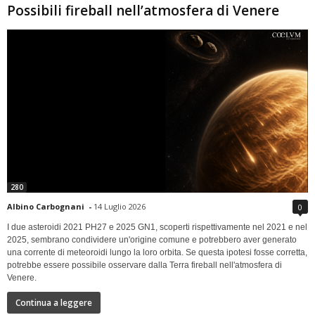
Possibili fireball nell’atmosfera di Venere
280
Albino Carbognani
-
14 Luglio 2026
0
I due asteroidi 2021 PH27 e 2025 GN1, scoperti rispettivamente nel 2021 e nel
2025, sembrano condividere un'origine comune e potrebbero aver generato
una corrente di meteoroidi lungo la loro orbita. Se questa ipotesi fosse corretta,
potrebbe essere possibile osservare dalla Terra fireball nell'atmosfera di
Venere.
Continua a leggere