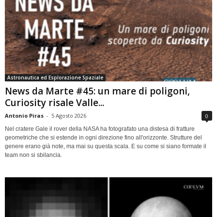
Astronautica ed Esplorazione Spaziale
News da Marte #45: un mare di poligoni,
Curiosity risale Valle...
Antonio Piras
-
5 Agosto 2026
0
Nel cratere Gale il rover della NASA ha fotografato una distesa di fratture
geometriche che si estende in ogni direzione fino all'orizzonte. Strutture del
genere erano già note, ma mai su questa scala. E su come si siano formate il
team non si sbilancia.