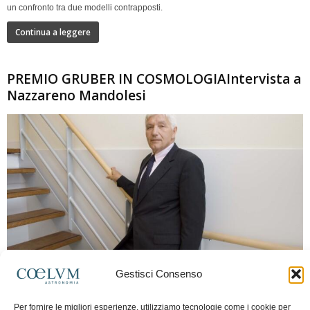
un confronto tra due modelli contrapposti.
Continua a leggere
PREMIO GRUBER IN COSMOLOGIAIntervista a
Nazzareno Mandolesi
280
Gestisci Consenso
Frida Paolella
-
16 Giugno 2026
0
Per fornire le migliori esperienze, utilizziamo tecnologie come i cookie per
Intervista al professor Nazzareno Mandolesi, tra i protagonisti della cosmologia