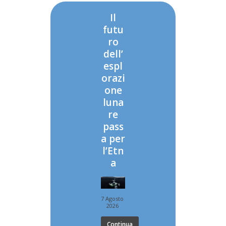
Il
futu
ro
dell’
espl
orazi
one
luna
re
pass
a per
l’Etn
a
7 Agosto
2026
Continua