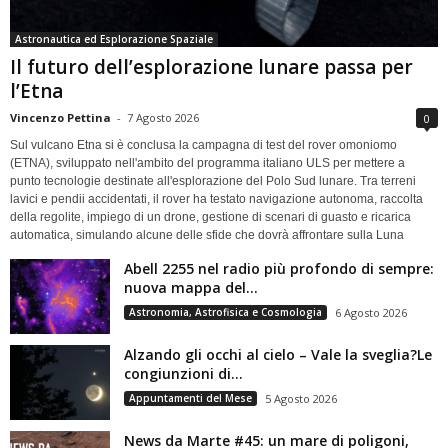
Astronautica ed Esplorazione Spaziale
Il futuro dell’esplorazione lunare passa per
l’Etna
Vincenzo Pettina
-
7 Agosto 2026
0
Sul vulcano Etna si è conclusa la campagna di test del rover omoniomo
(ETNA), sviluppato nell'ambito del programma italiano ULS per mettere a
punto tecnologie destinate all'esplorazione del Polo Sud lunare. Tra terreni
lavici e pendii accidentati, il rover ha testato navigazione autonoma, raccolta
della regolite, impiego di un drone, gestione di scenari di guasto e ricarica
automatica, simulando alcune delle sfide che dovrà affrontare sulla Luna
Abell 2255 nel radio più profondo di sempre:
nuova mappa del...
Astronomia, Astrofisica e Cosmologia
6 Agosto 2026
Alzando gli occhi al cielo – Vale la sveglia?Le
congiunzioni di...
Appuntamenti del Mese
5 Agosto 2026
News da Marte #45: un mare di poligoni,