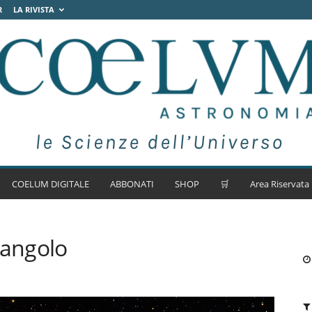
R
LA RIVISTA
COELUM DIGITALE
ABBONATI
SHOP
🛒
Area Riservata
iangolo