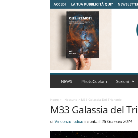
ACCEDI
LA TUA PUBBLICITÀ QUI?
NEWSLETTE
C
o
NEWS
PhotoCoelum
Sezioni
e
l
u
Home
>
- Nessuno
>
M33 Galassia Del Triangolo
M33 Galassia del Tr
m
A
s
di
Vincenzo Iodice
inserita il
28 Gennaio 2024
t
r
o