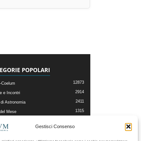
EGORIE POPOLARI
12873
-Coelum
2914
e e Incontri
2411
di Astronomia
1315
 del Mese
365
nomia, Astrofisica e Cosmologia
Gestisci Consenso
268
li e Risorse On-Line
192
og della Redazione