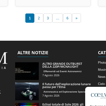
1
2
3
…
6
»
ALTRE NOTIZIE
CAT
Photo
ALTRO GRANDE OUTBURST
DELLA 220P/MCNAUGHT
Mostr
Effemeridi ed Eventi Astronomici
7 Agosto 2026
News 
Il futuro dell’esplorazione lunare
Cielo
passa per l’Etna
Astro
Astronautica ed Esplorazione Spaziale
7 Agosto 2026
Artico
Eclissi totale di Sole 2026: gli
Il Bl