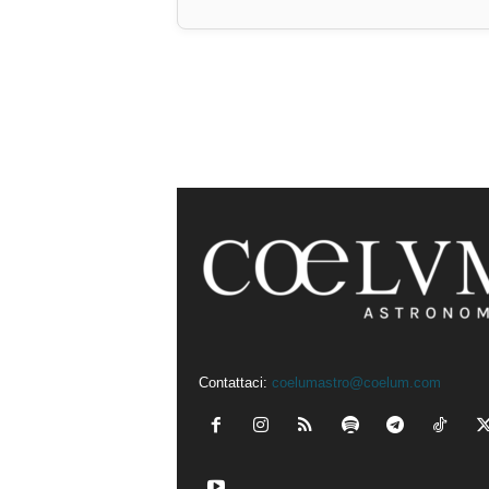
Contattaci:
coelumastro@coelum.com