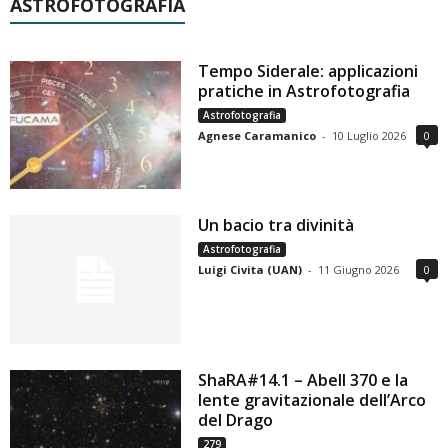
ASTROFOTOGRAFIA
Tempo Siderale: applicazioni
pratiche in Astrofotografia
Astrofotografia
Agnese Caramanico
-
10 Luglio 2026
0
Un bacio tra divinità
Astrofotografia
Luigi Civita (UAN)
-
11 Giugno 2026
0
ShaRA#14.1 – Abell 370 e la
lente gravitazionale dell’Arco
del Drago
279