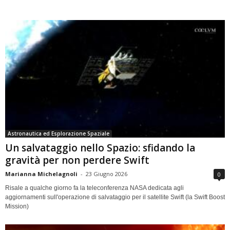
Astronautica ed Esplorazione Spaziale
Un salvataggio nello Spazio: sfidando la
gravità per non perdere Swift
Marianna Michelagnoli
-
23 Giugno 2026
0
Risale a qualche giorno fa la teleconferenza NASA dedicata agli
aggiornamenti sull'operazione di salvataggio per il satellite Swift (la Swift Boost
Mission)