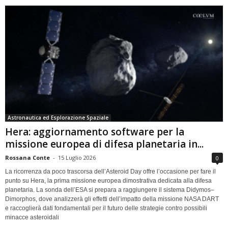
Astronautica ed Esplorazione Spaziale
Hera: aggiornamento software per la
missione europea di difesa planetaria in...
Rossana Conte
-
15 Luglio 2026
0
La ricorrenza da poco trascorsa dell’Asteroid Day offre l’occasione per fare il
punto su Hera, la prima missione europea dimostrativa dedicata alla difesa
planetaria. La sonda dell’ESA si prepara a raggiungere il sistema Didymos–
Dimorphos, dove analizzerà gli effetti dell’impatto della missione NASA DART
e raccoglierà dati fondamentali per il futuro delle strategie contro possibili
minacce asteroidali