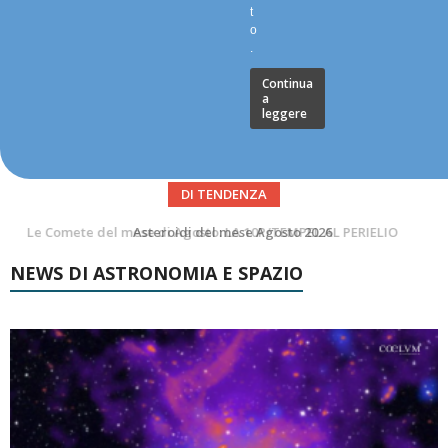
t
o
.
Continua
a
leggere
DI TENDENZA
Asteroidi del mese Agosto 2026
NEWS DI ASTRONOMIA E SPAZIO