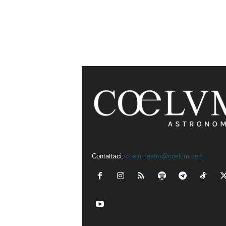
Contattaci:
coelumastro@coelum.com