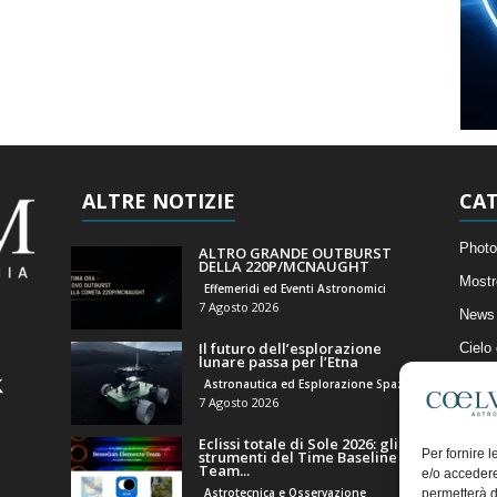
ALTRE NOTIZIE
CAT
Photo
ALTRO GRANDE OUTBURST
DELLA 220P/MCNAUGHT
Mostr
Effemeridi ed Eventi Astronomici
7 Agosto 2026
News 
Il futuro dell’esplorazione
Cielo
lunare passa per l’Etna
Astro
Astronautica ed Esplorazione Spaziale
7 Agosto 2026
Artico
Eclissi totale di Sole 2026: gli
Il Bl
Per fornire 
strumenti del Time Baseline
Team...
e/o accedere
Astrotecnica e Osservazione
permetterà d