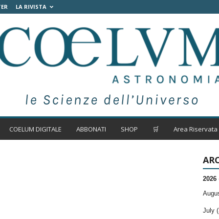
TER
LA RIVISTA
COELUM DIGITALE
ABBONATI
SHOP
🛒
Area Riservata
ARC
2026
Augus
July (