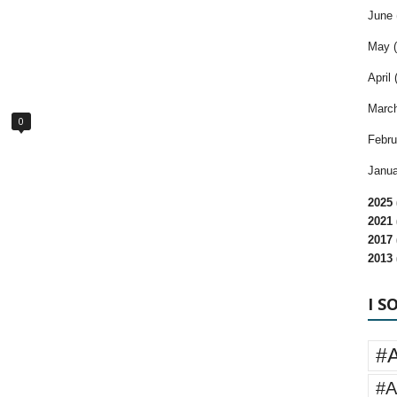
June 
May (
April 
March
0
Febru
Janua
2025 
2021 
2017 
2013 
I S
#
#A