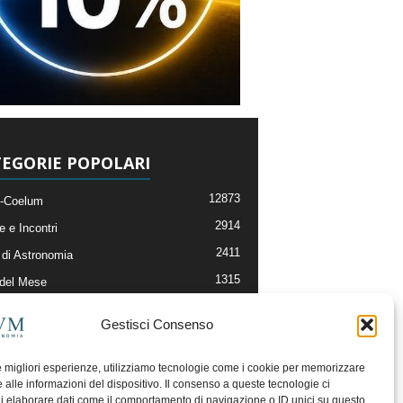
EGORIE POPOLARI
12873
-Coelum
2914
e e Incontri
2411
di Astronomia
1315
 del Mese
365
nomia, Astrofisica e Cosmologia
Gestisci Consenso
268
li e Risorse On-Line
192
og della Redazione
le migliori esperienze, utilizziamo tecnologie come i cookie per memorizzare
 alle informazioni del dispositivo. Il consenso a queste tecnologie ci
i elaborare dati come il comportamento di navigazione o ID unici su questo