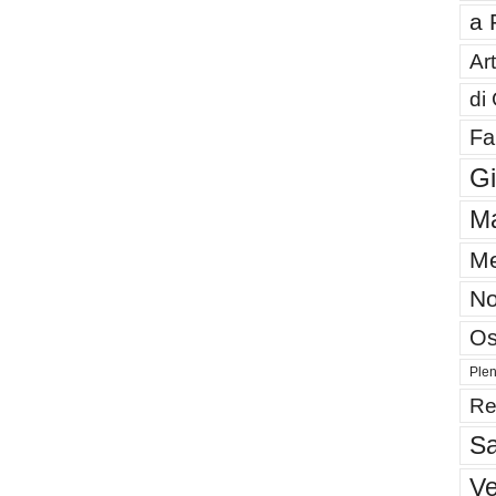
a 
Art
di
Fa
G
Ma
Me
No
Os
Plen
Re
Sa
V