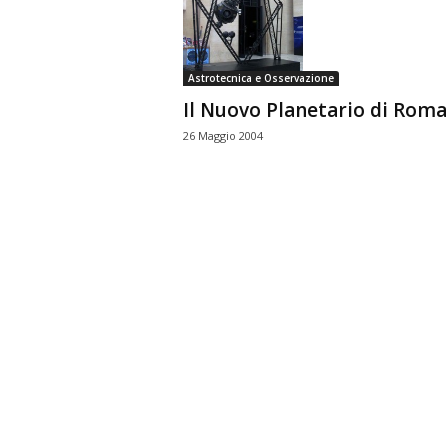
n
o
m
Astrotecnica e Osservazione
i
Il Nuovo Planetario di Roma
a
26 Maggio 2004