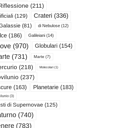
Riflessione
(211)
Crateri
(336)
ificiali
(129)
 Galassie
(81)
di Nebulose
(12)
lce
(186)
Galileiani
(14)
iove
(970)
Globulari
(154)
rte
(731)
Marte
(7)
rcurio
(218)
Molecolari
(1)
vilunio
(237)
cure
(163)
Planetarie
(183)
ilunio
(3)
sti di Supernovae
(125)
turno
(740)
enere
(783)