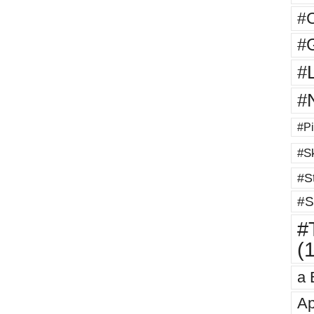
#
#G
#
#
#Pi
#Sk
#St
#S
#T
(
a 
Ap