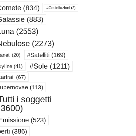
Comete
(834)
#Costellazioni
(2)
alassie
(883)
Luna
(2553)
Nebulose
(2273)
#Satelliti
(169)
aneti
(20)
#Sole
(1211)
yline
(41)
artrail
(67)
upernovae
(113)
utti i soggetti
13600)
Emissione
(523)
erti
(386)