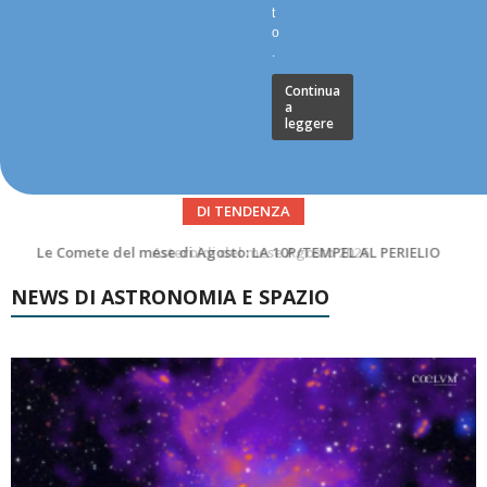
t
o
.
Continua
a
leggere
DI TENDENZA
Asteroidi del mese Agosto 2026
NEWS DI ASTRONOMIA E SPAZIO