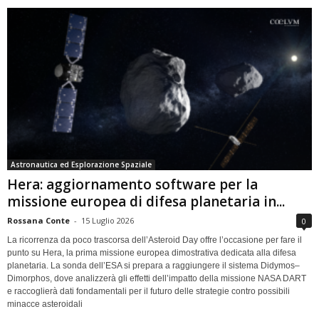
Astronautica ed Esplorazione Spaziale
Hera: aggiornamento software per la
missione europea di difesa planetaria in...
Rossana Conte
-
15 Luglio 2026
0
La ricorrenza da poco trascorsa dell’Asteroid Day offre l’occasione per fare il
punto su Hera, la prima missione europea dimostrativa dedicata alla difesa
planetaria. La sonda dell’ESA si prepara a raggiungere il sistema Didymos–
Dimorphos, dove analizzerà gli effetti dell’impatto della missione NASA DART
e raccoglierà dati fondamentali per il futuro delle strategie contro possibili
minacce asteroidali