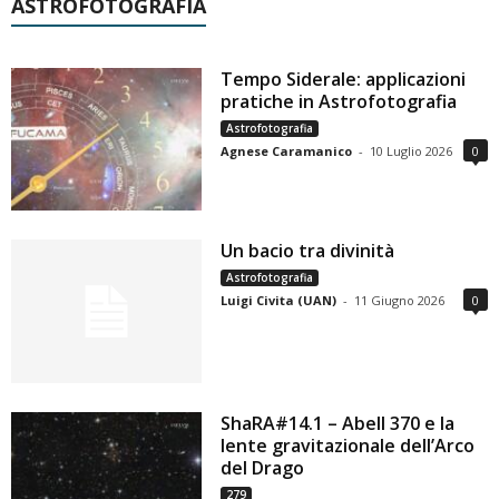
ASTROFOTOGRAFIA
Tempo Siderale: applicazioni
pratiche in Astrofotografia
Astrofotografia
Agnese Caramanico
-
10 Luglio 2026
0
Un bacio tra divinità
Astrofotografia
Luigi Civita (UAN)
-
11 Giugno 2026
0
ShaRA#14.1 – Abell 370 e la
lente gravitazionale dell’Arco
del Drago
279