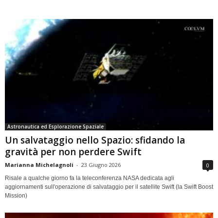
Astronautica ed Esplorazione Spaziale
Un salvataggio nello Spazio: sfidando la
gravità per non perdere Swift
Marianna Michelagnoli
-
23 Giugno 2026
0
Risale a qualche giorno fa la teleconferenza NASA dedicata agli
aggiornamenti sull'operazione di salvataggio per il satellite Swift (la Swift Boost
Mission)