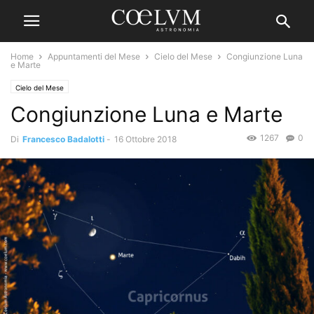
Home
Appuntamenti del Mese
Cielo del Mese
Congiunzione Luna
e Marte
Cielo del Mese
Congiunzione Luna e Marte
1267
0
Di
Francesco Badalotti
-
16 Ottobre 2018