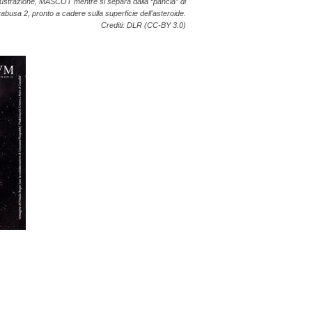
illustrazione, MASCOT mentre si separa dalla “pancia” di
busa 2, pronto a cadere sulla superficie dell’asteroide.
Crediti: DLR (CC-BY 3.0)