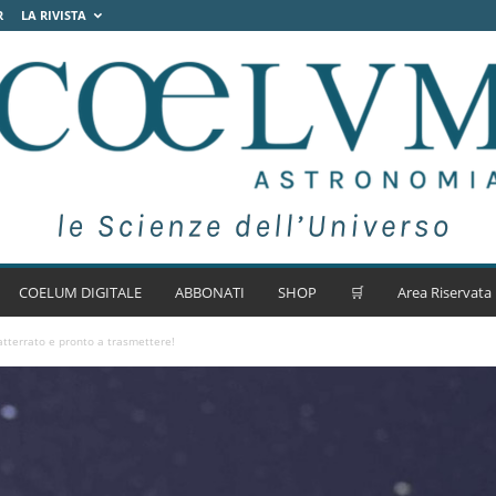
R
LA RIVISTA
COELUM DIGITALE
ABBONATI
SHOP
🛒
Area Riservata
tterrato e pronto a trasmettere!