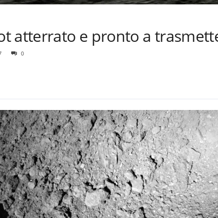
 atterrato e pronto a trasmett
7
0