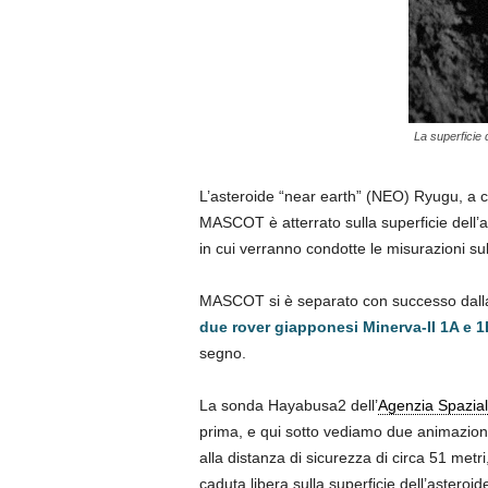
La superficie 
L’asteroide “near earth” (NEO) Ryugu, a ci
MASCOT è atterrato sulla superficie dell’as
in cui verranno condotte le misurazioni sul
MASCOT si è separato con successo dall
due rover giapponesi Minerva-II 1A e 1
segno.
La sonda Hayabusa2 dell’
Agenzia Spazia
prima, e qui sotto vediamo due animazioni
alla distanza di sicurezza di circa 51 metr
caduta libera sulla superficie dell’asteroi