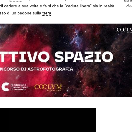
Nell’
i cadere a sua volta e fa si che la “caduta libera” sia in realtà
Haya
assso di un pedone sulla
terra
.