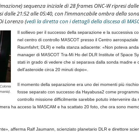
animazione) sequenza iniziale di 28 frames ONC-W ripresi dalle
 dalle 21:52 alle 05:40, con l’immancabile ombra della sond
Di Lorenzo (
vedi la diretta con i dettagli della discesa di MA
Il sollievo per il successo della separazione e la successiva c
nel centro di controllo MASCOT presso il Centro aerospaziale
Raumfahrt; DLR) e nella stanza adiacente: «Non poteva andare
manager di MASCOT Tra-Mi Ho del DLR Institute of Space Syst
stati in grado di vedere che si separava dalla sonda madre e c
dell’asteroide circa 20 minuti dopo».
Il momento della separazione era uno dei momenti più rischi
 Colonia
fosse separato con successo da Hayabusa2 come programmato (
mania).
controllo missione difficilmente sarebbe potuto intervenire da 
lecamera ha acceso la MASCAM e ha scattato 20 foto, che ora sono memo
e», afferma Ralf Jaumann, scienziato planetario DLR e direttore scient