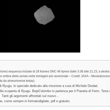
mazione) sequenza iniziale di 28 frames ONC-W ripresi dalle 3:38 alle 21.23, a des
le ombra della sonda nelle immagini più ravvicinate – Credit: JAXA – Movie/processi
a da aliveuniverse.today).
 Ryugu, lo speciale dedicato alla missione a cura di Michele Diodati.
a scoperta di Ryugu. BepiColombo in partenza per il Pianeta di Ferro. Terra 
Tanti gli argomenti affrontati sul nuovo…
e, come sempre in formatodigitale, pdf e gratuito.