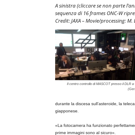
A sinistra (cliccare se non parte l’
sequenza di 16 frames ONC-W ripresi
Credit: JAXA – Movie/processing: M. 
Il centro controllo di MASCOT presso il DLR a
(Ger
durante la discesa sull’asteroide, la te
giapponese.
«La fotocamera ha funzionato perfettament
prime immagini sono al sicuro».