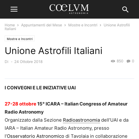
Home
Appuntamenti del Mese
Mostre e Incontri
Unione Astrofili
Italiani
Mostre e Incontri
Unione Astrofili Italiani
850
0
Di
-
24 Ottobre 2018
I CONVEGNI E LE INIZIATIVE UAI
27-28 ottobre
15° ICARA – Italian Congress of Amateur
Radio Astronomy
Organizzato dalla Sezione
Radioastronomia
dell’UAI e da
IARA – Italian Amateur Radio Astronomy, presso
l’
Osservatorio Astronomico
di Tavolaia in collaborazione