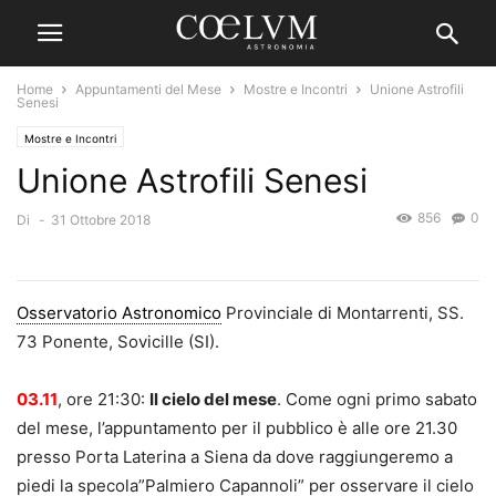
Home
Appuntamenti del Mese
Mostre e Incontri
Unione Astrofili
Senesi
Mostre e Incontri
Unione Astrofili Senesi
856
0
Di
-
31 Ottobre 2018
Osservatorio Astronomico
Provinciale di Montarrenti, SS.
73 Ponente, Sovicille (SI).
03.11
, ore 21:30:
Il cielo del mese
. Come ogni primo sabato
del mese, l’appuntamento per il pubblico è alle ore 21.30
presso Porta Laterina a Siena da dove raggiungeremo a
piedi la specola”Palmiero Capannoli” per osservare il cielo