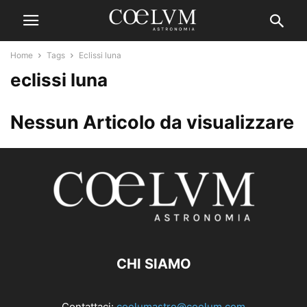
Home
Tags
Eclissi luna
eclissi luna
Nessun Articolo da visualizzare
CHI SIAMO
Contattaci:
coelumastro@coelum.com