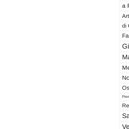
a 
Art
di
Fa
G
Ma
Me
No
Os
Plen
Re
Sa
V