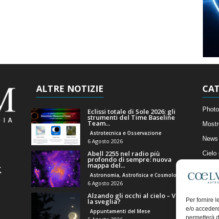
ALTRE NOTIZIE
CAT
Photo
Eclissi totale di Sole 2026: gli
strumenti del Time Baseline
Team...
Mostr
Astrotecnica e Osservazione
News 
6 Agosto 2026
Abell 2255 nel radio più
Cielo
profondo di sempre: nuova
mappa del...
Astro
Astronomia, Astrofisica e Cosmologia
Artico
6 Agosto 2026
Alzando gli occhi al cielo – Vale
Il Bl
Per fornire 
la sveglia?
e/o accedere
Appuntamenti del Mese
permetterà d