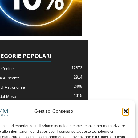
EGORIE POPOLARI
12873
-Coelum
2914
e e Incontri
2409
di Astronomia
1315
 del Mese
365
nomia, Astrofisica e Cosmologia
Gestisci Consenso
268
li e Risorse On-Line
192
og della Redazione
le migliori esperienze, utilizziamo tecnologie come i cookie per memorizzare
 alle informazioni del dispositivo. Il consenso a queste tecnologie ci
i elaborare dati come il comportamento di navigazione o ID unici su questo