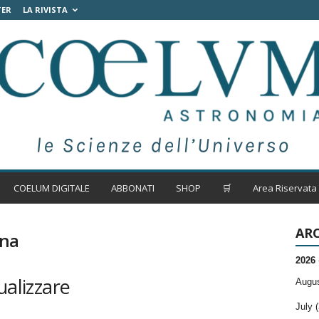
TER
LA RIVISTA
COELUM DIGITALE
ABBONATI
SHOP
🛒
Area Riservata
ARC
ana
2026
ualizzare
Augus
July (