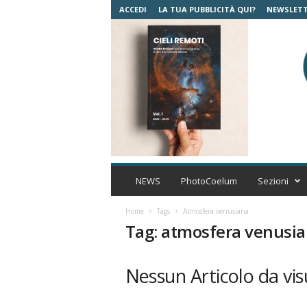
ACCEDI
LA TUA PUBBLICITÀ QUI?
NEWSLET
C
o
NEWS
PhotoCoelum
Sezioni
e
l
Home
Tags
Atmosfera venusiana
u
Tag: atmosfera venusi
m
A
s
Nessun Articolo da vis
t
r
o