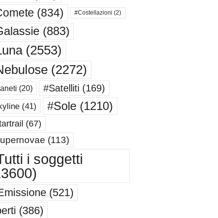
Comete
(834)
#Costellazioni
(2)
alassie
(883)
Luna
(2553)
Nebulose
(2272)
#Satelliti
(169)
aneti
(20)
#Sole
(1210)
yline
(41)
artrail
(67)
upernovae
(113)
utti i soggetti
13600)
Emissione
(521)
erti
(386)