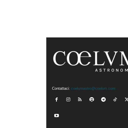
Contattaci:
coelumastro@coelum.com