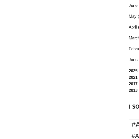
June 
May (
April 
March
Febru
Janua
2025 
2021 
2017 
2013 
I S
#
#A