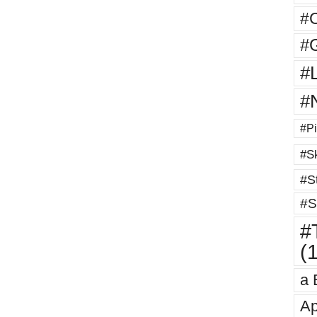
#
#G
#
#
#Pi
#Sk
#St
#S
#T
(
a 
Ap