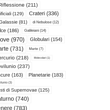
Riflessione
(211)
Crateri
(336)
ificiali
(129)
 Galassie
(81)
di Nebulose
(12)
lce
(186)
Galileiani
(14)
iove
(970)
Globulari
(154)
rte
(731)
Marte
(7)
rcurio
(218)
Molecolari
(1)
vilunio
(237)
cure
(163)
Planetarie
(183)
ilunio
(3)
sti di Supernovae
(125)
turno
(740)
enere
(783)