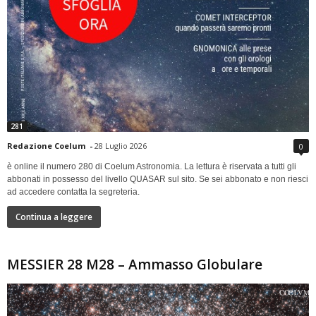
281
Redazione Coelum
-
28 Luglio 2026
0
è online il numero 280 di Coelum Astronomia. La lettura è riservata a tutti gli
abbonati in possesso del livello QUASAR sul sito. Se sei abbonato e non riesci
ad accedere contatta la segreteria.
Continua a leggere
MESSIER 28 M28 – Ammasso Globulare