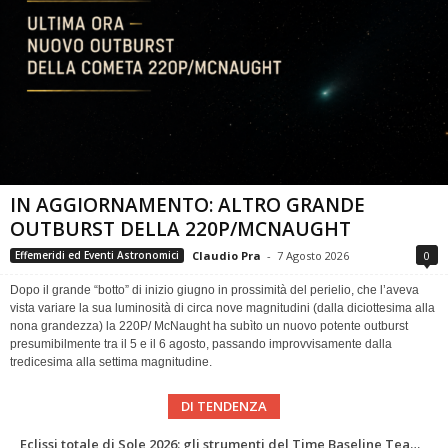
IN AGGIORNAMENTO: ALTRO GRANDE
OUTBURST DELLA 220P/MCNAUGHT
Claudio Pra
-
7 Agosto 2026
0
Effemeridi ed Eventi Astronomici
Dopo il grande “botto” di inizio giugno in prossimità del perielio, che l’aveva
vista variare la sua luminosità di circa nove magnitudini (dalla diciottesima alla
nona grandezza) la 220P/ McNaught ha subìto un nuovo potente outburst
presumibilmente tra il 5 e il 6 agosto, passando improvvisamente dalla
tredicesima alla settima magnitudine.
DI TENDENZA
Abell 2255 nel radio più profondo di sempre: nuova mappa del campo magnetico di un ammasso di galassie