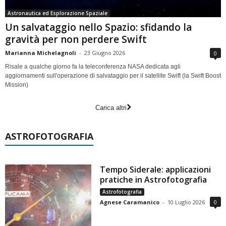
Astronautica ed Esplorazione Spaziale
Un salvataggio nello Spazio: sfidando la
gravità per non perdere Swift
Marianna Michelagnoli
-
23 Giugno 2026
0
Risale a qualche giorno fa la teleconferenza NASA dedicata agli
aggiornamenti sull'operazione di salvataggio per il satellite Swift (la Swift Boost
Mission)
Carica altri
ASTROFOTOGRAFIA
Tempo Siderale: applicazioni
pratiche in Astrofotografia
Astrofotografia
Agnese Caramanico
-
10 Luglio 2026
0