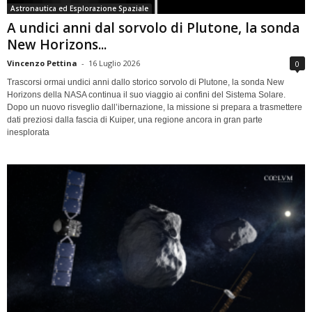
Astronautica ed Esplorazione Spaziale
A undici anni dal sorvolo di Plutone, la sonda
New Horizons...
Vincenzo Pettina
-
16 Luglio 2026
0
Trascorsi ormai undici anni dallo storico sorvolo di Plutone, la sonda New
Horizons della NASA continua il suo viaggio ai confini del Sistema Solare.
Dopo un nuovo risveglio dall’ibernazione, la missione si prepara a trasmettere
dati preziosi dalla fascia di Kuiper, una regione ancora in gran parte
inesplorata