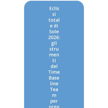
Eclis
si
total
e di
Sole
2026:
gli
stru
men
ti
del
Time
Base
line
Tea
m
per
prep