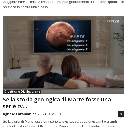
viaggiare oltre la Terra e riscoprire, proprio guardandola da lontano, quanto sia
preziosa la nostra unica casa
Didattica e Divulgazione
Se la storia geologica di Marte fosse una
serie tv…
Agnese Caramanico
-
17 Luglio 2026
0
Se la storia di Marte fosse una serie televisiva, sarebbe divisa in tre grandi
stagioni: il Noachiano, l’Esperiano e l’Amazoniano. Un viaggio attraverso