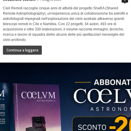
Cieli Remoti raccoglie cinque anni di attività del progetto ShaRA (Shared
Remote Astrophotography), un'esperienza unica di collaborazione tra astrofili e
astrofotografi impegnati nell'esplorazione del cielo australe attraverso grandi
telescopi remoti in Cile e Namibia. Con 22 progetti, 34 autori, 493 ore di
acquisizione e oltre 330 elaborazioni, il volume racconta immagini, tecniche,
ricerca e lavoro di squadra dietro alcune delle più spettacolari meraviglie del
cielo profondo.
Continua a leggere