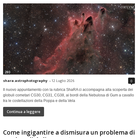
280
shara.astrophotography
-
12 Luglio 2026
0
Il nuovo appuntamento con la rubrica ShaRA ci accompagna alla scoperta dei
globuli cometari CG30, CG31, CG38, ai bordi della Nebulosa di Gum a cavallo
tra le costellazioni della Poppa e della Vela
Continua a leggere
Come ingigantire a dismisura un problema di