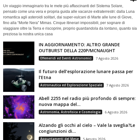
Un viaggio immaginario tra le mete più affascinanti del Sistema Solare,
pensato come una vera e propria guida alle vacanze extraterrestri: dalla Luna
romantica agli asteroidi solitari, dai super-vulcani di Marte alle lune di Giove,
fino alla “Morte Nera” Mimas. Cinque itinerari impossibili, per sognare di
viaggiare oltre la Terra e riscoprire, proprio guardandola da lontano, quanto sia
preziosa la nostra unica casa
IN AGGIORNAMENTO: ALTRO GRANDE
OUTBURST DELLA 220P/MCNAUGHT
Effemeridi ed Eventi Astronomici
7 Agosto 2026
Il futuro dell’esplorazione lunare passa per
l’Etna
Astronautica ed Esplorazione Spaziale
7 Agosto 2026
Abell 2255 nel radio più profondo di sempre:
nuova mappa del...
Astronomia, Astrofisica e Cosmologia
6 Agosto 2026
Alzando gli occhi al cielo – Vale la sveglia?Le
congiunzioni di...
Appuntamenti del Mese
5 Agosto 2026