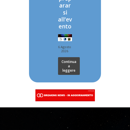
arar
si
all’ev
ento
6 Agosto
2026
Continua
a
leggere