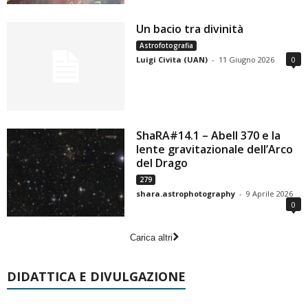
Un bacio tra divinità
Astrofotografia
Luigi Civita (UAN)
-
11 Giugno 2026
0
ShaRA#14.1 – Abell 370 e la
lente gravitazionale dell’Arco
del Drago
279
shara.astrophotography
-
9 Aprile 2026
0
Carica altri
DIDATTICA E DIVULGAZIONE