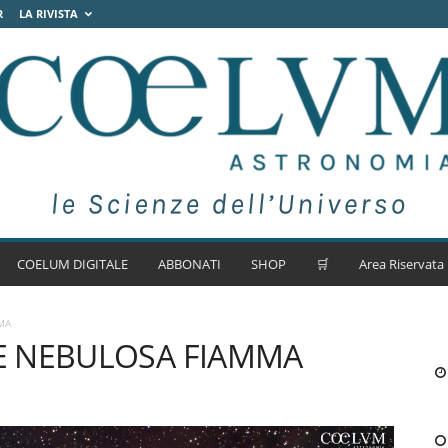
R
LA RIVISTA
COELUM DIGITALE
ABBONATI
SHOP
🛒
Area Riservata
MA
 E NEBULOSA FIAMMA