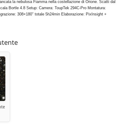
ancata la nebulosa Fiamma nella costellazione di Orione. Scatti dal
 Scala Bortle 4.8 Setup: Camera: ToupTek 294C-Pro Montatura:
zione: 308×180″ totale 5h24min Elaborazione: PixInsight +
utente
nte