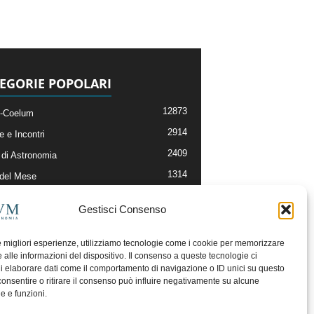
EGORIE POPOLARI
12873
-Coelum
2914
e e Incontri
2409
di Astronomia
1314
 del Mese
365
nomia, Astrofisica e Cosmologia
Gestisci Consenso
268
li e Risorse On-Line
192
og della Redazione
le migliori esperienze, utilizziamo tecnologie come i cookie per memorizzare
 alle informazioni del dispositivo. Il consenso a queste tecnologie ci
i elaborare dati come il comportamento di navigazione o ID unici su questo
consentire o ritirare il consenso può influire negativamente su alcune
he e funzioni.