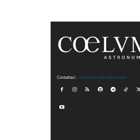
Contattaci:
coelumastro@coelum.com