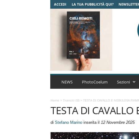
ACCEDI
LA TUA PUBBLICITÀ QUI?
NEWSLETTE
C
o
NEWS
PhotoCoelum
Sezioni
e
l
u
Home
>
Transiti ISS
>
TESTA DI CAVALLO E NEBULOSA FIAM
TESTA DI CAVALLO
m
A
s
di
Stefano Marino
inserita il
12 Novembre 2025
t
r
o