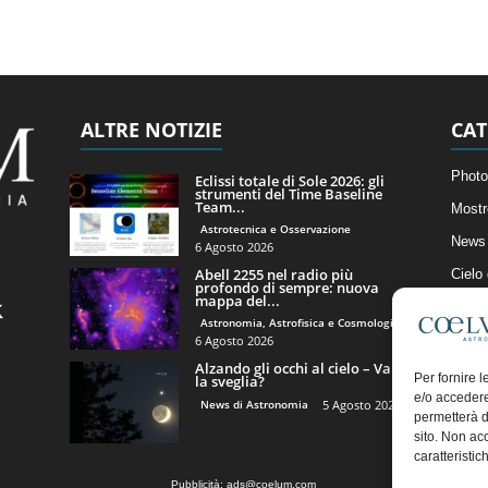
ALTRE NOTIZIE
CAT
Photo
Eclissi totale di Sole 2026: gli
strumenti del Time Baseline
Team...
Mostr
Astrotecnica e Osservazione
News 
6 Agosto 2026
Abell 2255 nel radio più
Cielo
profondo di sempre: nuova
mappa del...
Astro
Astronomia, Astrofisica e Cosmologia
Artico
6 Agosto 2026
Alzando gli occhi al cielo – Vale
Il Bl
Per fornire 
la sveglia?
e/o accedere
News di Astronomia
5 Agosto 2026
permetterà d
sito. Non ac
caratteristic
Pubblicità:
ads@coelum.com