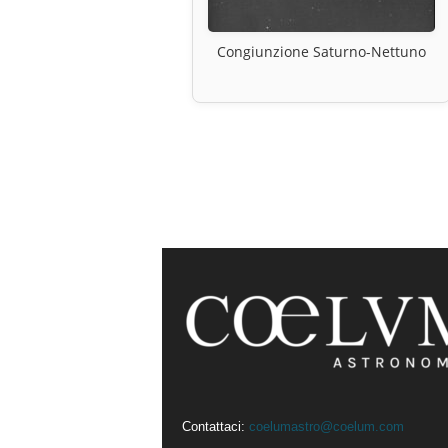
Congiunzione Saturno-Nettuno
Contattaci:
coelumastro@coelum.com