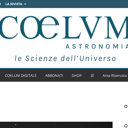
R
LA RIVISTA
COELUM DIGITALE
ABBONATI
SHOP
🛒
Area Riservata