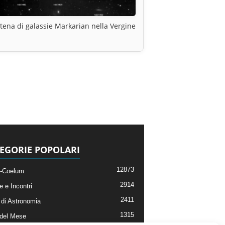
tena di galassie Markarian nella Vergine
EGORIE POPOLARI
12873
-Coelum
2914
e e Incontri
2411
di Astronomia
1315
 del Mese