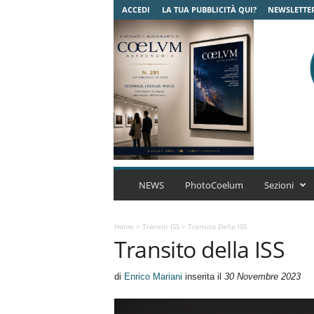
ACCEDI
LA TUA PUBBLICITÀ QUI?
NEWSLETTE
C
o
NEWS
PhotoCoelum
Sezioni
e
l
u
Home
>
Transiti ISS
>
Transito Della ISS
Transito della ISS
m
A
s
di
Enrico Mariani
inserita il
30 Novembre 2023
t
r
o