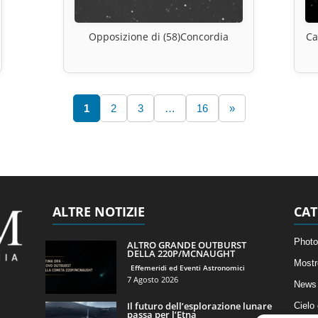
Opposizione di (58)Concordia
Ca
1
2
3
…
16
»
ALTRE NOTIZIE
CAT
Photo
ALTRO GRANDE OUTBURST
DELLA 220P/MCNAUGHT
Mostr
Effemeridi ed Eventi Astronomici
7 Agosto 2026
News 
Il futuro dell’esplorazione lunare
Cielo
passa per l’Etna