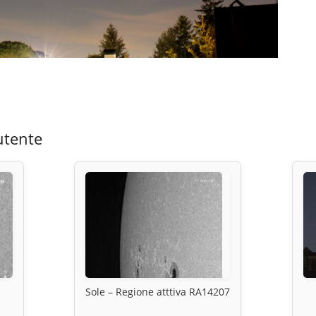
utente
Sole – Regione atttiva RA14207