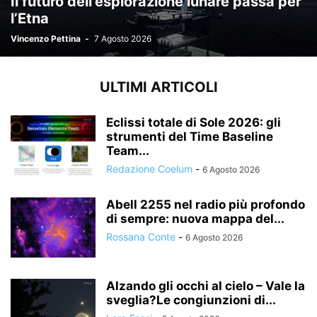
Il futuro dell’esplorazione lunare passa per
l’Etna
Vincenzo Pettina
-
7 Agosto 2026
ULTIMI ARTICOLI
Eclissi totale di Sole 2026: gli
strumenti del Time Baseline
Team...
Redazione Coelum
-
6 Agosto 2026
Abell 2255 nel radio più profondo
di sempre: nuova mappa del...
Rossana Conte
-
6 Agosto 2026
Alzando gli occhi al cielo – Vale la
sveglia?Le congiunzioni di...