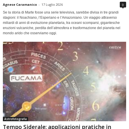
Agnese Caramanico
-
17 Luglio 2026
0
Se la storia di Marte fosse una serie televisiva, sarebbe divisa in tre grandi
stagioni: il Noachiano, l’Esperiano e l’Amazoniano. Un viaggio attraverso
miliardi di anni di evoluzione planetaria, tra oceani scomparsi, gigantesche
eruzioni vulcaniche, perdita dell’atmosfera e trasformazione del pianeta nel
mondo arido che osserviamo oggi.
Astrofotografia
Tempo Siderale: applicazioni pratiche in