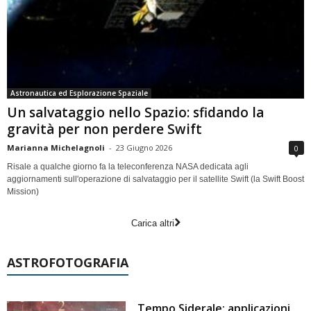
Astronautica ed Esplorazione Spaziale
Un salvataggio nello Spazio: sfidando la
gravità per non perdere Swift
Marianna Michelagnoli
-
23 Giugno 2026
0
Risale a qualche giorno fa la teleconferenza NASA dedicata agli
aggiornamenti sull'operazione di salvataggio per il satellite Swift (la Swift Boost
Mission)
Carica altri
ASTROFOTOGRAFIA
Tempo Siderale: applicazioni