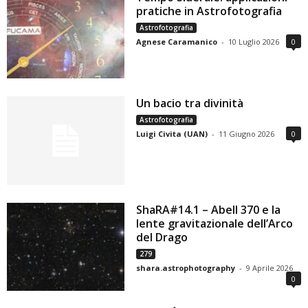
pratiche in Astrofotografia
Astrofotografia
Agnese Caramanico
-
10 Luglio 2026
0
Un bacio tra divinità
Astrofotografia
Luigi Civita (UAN)
-
11 Giugno 2026
0
ShaRA#14.1 – Abell 370 e la
lente gravitazionale dell’Arco
del Drago
279
shara.astrophotography
-
9 Aprile 2026
0