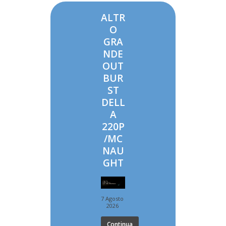
ALTR
O
GRA
NDE
OUT
BUR
ST
DELL
A
220P
/MC
NAU
GHT
7 Agosto
2026
Continua