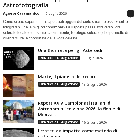
Astrofotografia
Agnese Caramanico
-
10 Luglio 2026
0
Come si può sapere in anticipo quali oggetti del cielo saranno osservabili o
fotografabili nelle migliori condizioni? La risposta passa attraverso l'ora
siderale locale e un semplice strumento, l'orologio siderale, che permette di
orientarsi tra le coordinate della volta celeste
Una Giornata per gli Asteroidi
Didattica e Divulgazione
3 Luglio 2026
Marte, il pianeta dei record
Didattica e Divulgazione
19 Giugno 2026
Report XXIV Campionati Italiani di
AstronomiaL'edizione 2026: la finale di
Monza...
Didattica e Divulgazione
16 Giugno 2026
I crateri da impatto come metodo di
datazione