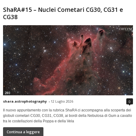
ShaRA#15 – Nuclei Cometari CG30, CG31 e
CG38
280
shara.astrophotography
-
12 Luglio 2026
0
Il nuovo appuntamento con la rubrica ShaRA ci accompagna alla scoperta dei
globuli cometari CG30, CG31, CG38, ai bordi della Nebulosa di Gum a cavallo
tra le costellazioni della Poppa e della Vela
Continua a leggere