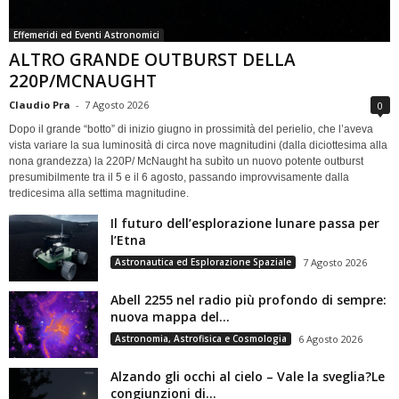
Effemeridi ed Eventi Astronomici
ALTRO GRANDE OUTBURST DELLA
220P/MCNAUGHT
Claudio Pra
-
7 Agosto 2026
0
Dopo il grande “botto” di inizio giugno in prossimità del perielio, che l’aveva
vista variare la sua luminosità di circa nove magnitudini (dalla diciottesima alla
nona grandezza) la 220P/ McNaught ha subìto un nuovo potente outburst
presumibilmente tra il 5 e il 6 agosto, passando improvvisamente dalla
tredicesima alla settima magnitudine.
Il futuro dell’esplorazione lunare passa per
l’Etna
Astronautica ed Esplorazione Spaziale
7 Agosto 2026
Abell 2255 nel radio più profondo di sempre:
nuova mappa del...
Astronomia, Astrofisica e Cosmologia
6 Agosto 2026
Alzando gli occhi al cielo – Vale la sveglia?Le
congiunzioni di...