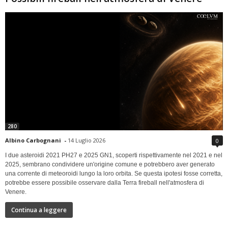
280
Albino Carbognani
-
14 Luglio 2026
0
I due asteroidi 2021 PH27 e 2025 GN1, scoperti rispettivamente nel 2021 e nel
2025, sembrano condividere un'origine comune e potrebbero aver generato
una corrente di meteoroidi lungo la loro orbita. Se questa ipotesi fosse corretta,
potrebbe essere possibile osservare dalla Terra fireball nell'atmosfera di
Venere.
Continua a leggere