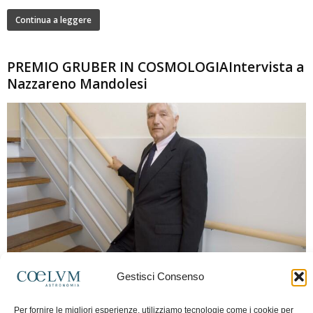
Continua a leggere
PREMIO GRUBER IN COSMOLOGIAIntervista a
Nazzareno Mandolesi
280
Gestisci Consenso
Frida Paolella
-
16 Giugno 2026
0
Intervista al professor Nazzareno Mandolesi, tra i protagonisti della cosmologia
Per fornire le migliori esperienze, utilizziamo tecnologie come i cookie per
spaziale europea e della missione Planck. Il dialogo ripercorre i principali