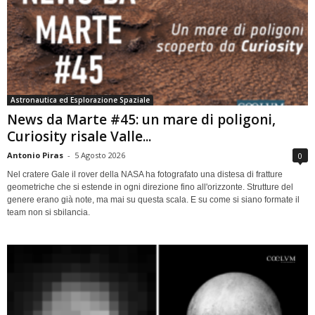
Astronautica ed Esplorazione Spaziale
News da Marte #45: un mare di poligoni,
Curiosity risale Valle...
Antonio Piras
-
5 Agosto 2026
0
Nel cratere Gale il rover della NASA ha fotografato una distesa di fratture
geometriche che si estende in ogni direzione fino all'orizzonte. Strutture del
genere erano già note, ma mai su questa scala. E su come si siano formate il
team non si sbilancia.