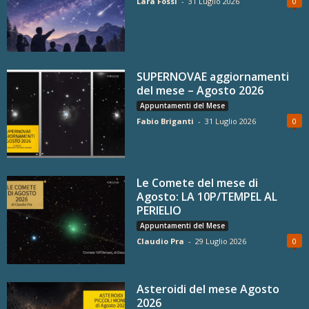
Lara Fossi
-
31 Luglio 2026
0
SUPERNOVAE aggiornamenti
del mese – Agosto 2026
Appuntamenti del Mese
Fabio Briganti
-
31 Luglio 2026
0
Le Comete del mese di
Agosto: LA 10P/TEMPEL AL
PERIELIO
Appuntamenti del Mese
Claudio Pra
-
29 Luglio 2026
0
Asteroidi del mese Agosto
2026