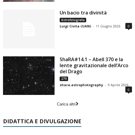
Un bacio tra divinità
Astrofotografia
Luigi Civita (UAN)
-
11 Giugno 2026
0
ShaRA#14.1 – Abell 370 e la
lente gravitazionale dell’Arco
del Drago
279
shara.astrophotography
-
9 Aprile 2026
0
Carica altri
DIDATTICA E DIVULGAZIONE