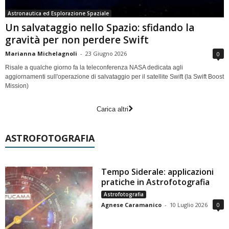
Astronautica ed Esplorazione Spaziale
Un salvataggio nello Spazio: sfidando la
gravità per non perdere Swift
Marianna Michelagnoli
-
23 Giugno 2026
0
Risale a qualche giorno fa la teleconferenza NASA dedicata agli
aggiornamenti sull'operazione di salvataggio per il satellite Swift (la Swift Boost
Mission)
Carica altri
ASTROFOTOGRAFIA
Tempo Siderale: applicazioni
pratiche in Astrofotografia
Astrofotografia
Agnese Caramanico
-
10 Luglio 2026
0