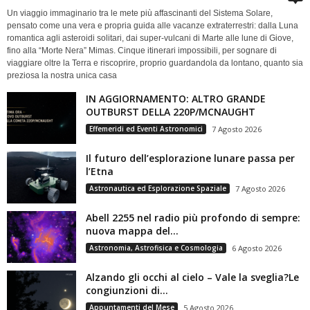
Un viaggio immaginario tra le mete più affascinanti del Sistema Solare,
pensato come una vera e propria guida alle vacanze extraterrestri: dalla Luna
romantica agli asteroidi solitari, dai super-vulcani di Marte alle lune di Giove,
fino alla “Morte Nera” Mimas. Cinque itinerari impossibili, per sognare di
viaggiare oltre la Terra e riscoprire, proprio guardandola da lontano, quanto sia
preziosa la nostra unica casa
IN AGGIORNAMENTO: ALTRO GRANDE
OUTBURST DELLA 220P/MCNAUGHT
Effemeridi ed Eventi Astronomici
7 Agosto 2026
Il futuro dell’esplorazione lunare passa per
l’Etna
Astronautica ed Esplorazione Spaziale
7 Agosto 2026
Abell 2255 nel radio più profondo di sempre:
nuova mappa del...
Astronomia, Astrofisica e Cosmologia
6 Agosto 2026
Alzando gli occhi al cielo – Vale la sveglia?Le
congiunzioni di...
Appuntamenti del Mese
5 Agosto 2026