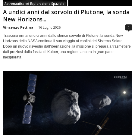
Astronautica ed Esplorazione Spaziale
A undici anni dal sorvolo di Plutone, la sonda
New Horizons...
Vincenzo Pettina
-
16 Luglio 2026
0
Trascorsi ormai undici anni dallo storico sorvolo di Plutone, la sonda New
Horizons della NASA continua il suo viaggio ai confini del Sistema Solare.
Dopo un nuovo risveglio dall’ibernazione, la missione si prepara a trasmettere
dati preziosi dalla fascia di Kuiper, una regione ancora in gran parte
inesplorata