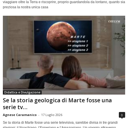
viaggiare oltre la Terra e riscoprire, proprio guardandola da lontano, quanto sia
preziosa la nostra unica casa
Didattica e Divulgazione
Se la storia geologica di Marte fosse una
serie tv…
Agnese Caramanico
-
17 Luglio 2026
0
Se la storia di Marte fosse una serie televisiva, sarebbe divisa in tre grandi
stagioni: il Noachiano, l’Esperiano e l’Amazoniano. Un viaggio attraverso