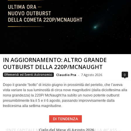
IN AGGIORNAMENTO: ALTRO GRANDE
OUTBURST DELLA 220P/MCNAUGHT
Claudio Pra
-
7 Agosto 2026
0
Effemeridi ed Eventi Astronomici
Dopo il grande “botto” di inizio giugno in prossimità del perielio, che l’aveva
vista variare la sua luminosità di circa nove magnitudini (dalla diciottesima alla
nona grandezza) la 220P/ McNaught ha subìto un nuovo potente outburst
presumibilmente tra il 5 e il 6 agosto, passando improvvisamente dalla
tredicesima alla settima magnitudine.
DI TENDENZA
SUPERNOVAE aggiornamenti del mese – Agosto 2026
Cielo del Mese di Agosto 2026