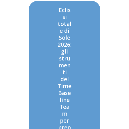
Eclis
si
total
e di
Sole
2026:
gli
stru
men
ti
del
Time
Base
line
Tea
m
per
prep