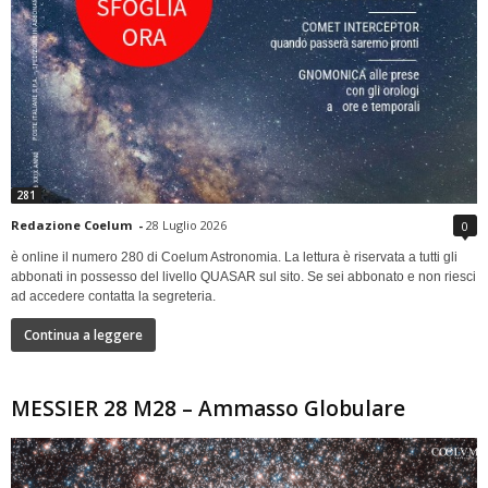
281
Redazione Coelum
-
28 Luglio 2026
0
è online il numero 280 di Coelum Astronomia. La lettura è riservata a tutti gli
abbonati in possesso del livello QUASAR sul sito. Se sei abbonato e non riesci
ad accedere contatta la segreteria.
Continua a leggere
MESSIER 28 M28 – Ammasso Globulare