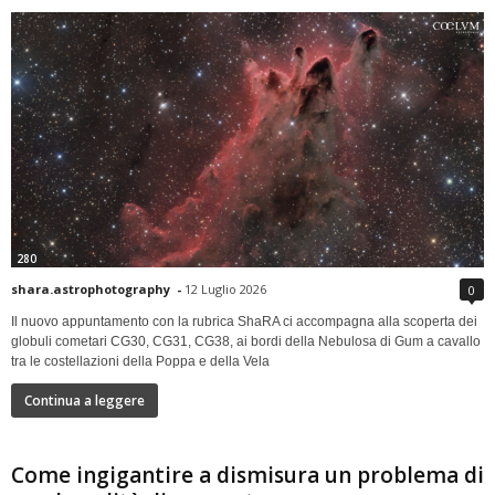
280
shara.astrophotography
-
12 Luglio 2026
0
Il nuovo appuntamento con la rubrica ShaRA ci accompagna alla scoperta dei
globuli cometari CG30, CG31, CG38, ai bordi della Nebulosa di Gum a cavallo
tra le costellazioni della Poppa e della Vela
Continua a leggere
Come ingigantire a dismisura un problema di