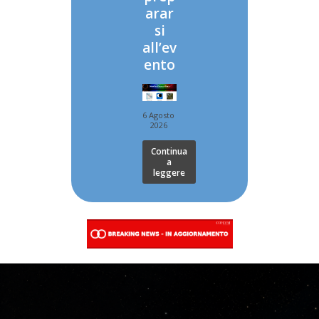
arar
si
all’ev
ento
6 Agosto
2026
Continua
a
leggere