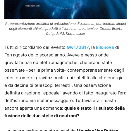
Rappresentazione artistica di un’esplosione di kilonova, con indicati alcuni
degli elementi chimici prodotti e il loro numero atomico. Crediti: Eso/L.
Calçada/M. Kornmesser
Tutti ci ricordiamo dell’evento
Gw170817
, la
kilonova
di
Ferragosto dello scorso anno. Aveva emesso onde
gravitazionali ed elettromagnetiche, che erano state
osservate –per la prima volta- contemporaneamente dagli
interferometri gravitazionali, dai satelliti alle alte energie
e da decine di telescopi terrestri. Una osservazione
definita a ragione “epocale” avendo di fatto inaugurato l’era
dell’astronomia multimessaggero. Tuttavia era rimasta
ancora aperta una domanda:
quale è stato il risultato della
fusione delle due stelle di neutroni?
Un lavoro scritto a quattro mani da
Maurice Van Putten
,