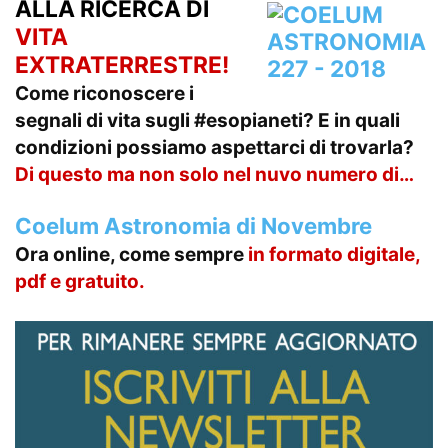
ALLA RICERCA DI
VITA
EXTRATERRESTRE!
Come riconoscere i
segnali di vita sugli #esopianeti? E in quali
condizioni possiamo aspettarci di trovarla?
Di questo ma non solo nel nuvo numero di…
Coelum Astronomia di Novembre
Ora online, come sempre
in formato
digitale,
pdf e gratuito.