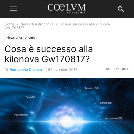
Home
News di Astronomia
Cosa è successo alla kilonova
Gw170817?
News di Astronomia
Cosa è successo alla
kilonova Gw170817?
1622
0
Di
Redazione Coelum
-
15 Novembre 2018