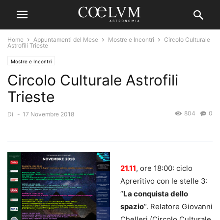
Home
Appuntamenti del Mese
Mostre e Incontri
Circolo Culturale
Astrofili Trieste
Mostre e Incontri
Circolo Culturale Astrofili
Trieste
804
0
Di
-
17 Novembre 2018
21.11
, ore 18:00: ciclo
Apreritivo con le stelle 3:
“
La conquista dello
spazio
“. Relatore Giovanni
Chelleri (Circolo Culturale