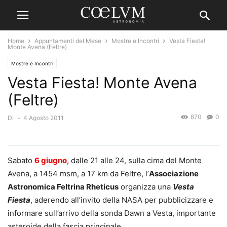
Home
Appuntamenti del Mese
Mostre e Incontri
Vesta Fiesta!
Monte Avena (Feltre)
Mostre e Incontri
Vesta Fiesta! Monte Avena
(Feltre)
870
0
Di
-
4 Agosto 2011
Sabato
6 giugno
, dalle 21 alle 24, sulla cima del Monte
Avena, a 1454 msm, a 17 km da Feltre, l’
Associazione
Astronomica Feltrina Rheticus
organizza una
Vesta
Fiesta
, aderendo all’invito della NASA per pubblicizzare e
informare sull’arrivo della sonda Dawn a Vesta, importante
asteroide della fascia principale.