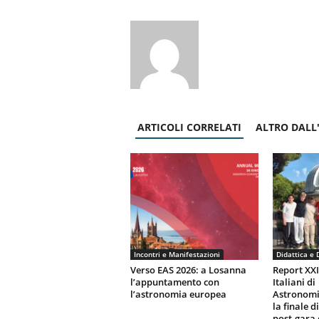
ARTICOLI CORRELATI
ALTRO DALL
Incontri e Manifestazioni
Didattica e 
Verso EAS 2026: a Losanna
Report XX
l’appuntamento con
Italiani di
l’astronomia europea
Astronomi
la finale d
post-gara 