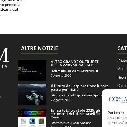
gno presso la
ticana dal
.
ALTRE NOTIZIE
CAT
Photo
ALTRO GRANDE OUTBURST
DELLA 220P/MCNAUGHT
Mostr
Effemeridi ed Eventi Astronomici
7 Agosto 2026
News 
Il futuro dell’esplorazione lunare
Cielo
passa per l’Etna
Astro
Astronautica ed Esplorazione Spaziale
7 Agosto 2026
Artico
Eclissi totale di Sole 2026: gli
Il Bl
Per fornire 
strumenti del Time Baseline
Team...
e/o accedere
Astrotecnica e Osservazione
permetterà d