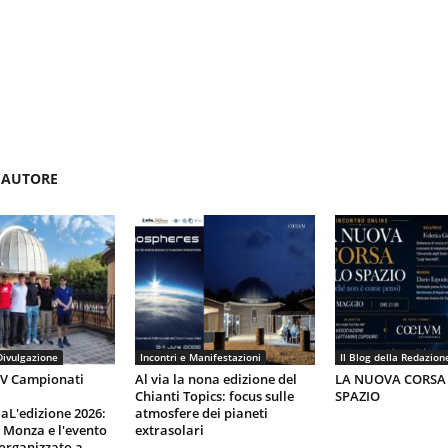
'AUTORE
Divulgazione
Incontri e Manifestazioni
Il Blog della Redazion
IV Campionati
Al via la nona edizione del
LA NUOVA CORSA
Chianti Topics: focus sulle
SPAZIO
aL'edizione 2026:
atmosfere dei pianeti
i Monza e l'evento
extrasolari
organizzato a