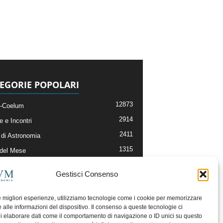
EGORIE POPOLARI
12873
-Coelum
2914
e e Incontri
2411
di Astronomia
1315
 del Mese
365
nomia, Astrofisica e Cosmologia
Gestisci Consenso
268
li e Risorse On-Line
192
og della Redazione
le migliori esperienze, utilizziamo tecnologie come i cookie per memorizzare
 alle informazioni del dispositivo. Il consenso a queste tecnologie ci
i elaborare dati come il comportamento di navigazione o ID unici su questo