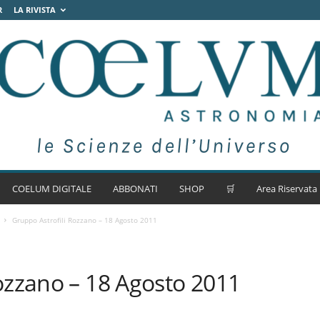
R
LA RIVISTA
COELUM DIGITALE
ABBONATI
SHOP
🛒
Area Riservata
Gruppo Astrofili Rozzano – 18 Agosto 2011
ozzano – 18 Agosto 2011