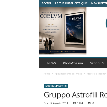
ACCEDI
LA TUA PUBBLICITÀ QUI?
NEWSLETTE
C
o
NEWS
PhotoCoelum
Sezioni
e
l
Home
Appuntamenti del Mese
Mostre e Incontri
u
m
MOSTRE E INCONTRI
A
Gruppo Astrofili R
s
t
r
Di
-
12 Agosto 2011
1124
0
o