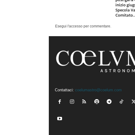
inizio giu
Specola Va
Comitato..
Esegui l'accesso per commentare.
Contattaci:
coelumastro@coelum.com