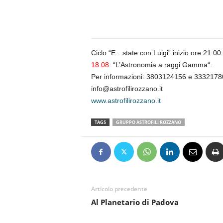
n
o
m
i
a
Ciclo “E…state con Luigi” inizio ore 21:00:
18.08
: “L’Astronomia a raggi Gamma“.
Per informazioni: 3803124156 e 333217
info@astrofilirozzano.it
www.astrofilirozzano.it
TAGS
GRUPPO ASTROFILI ROZZANO
Articolo precedente
Al Planetario di Padova