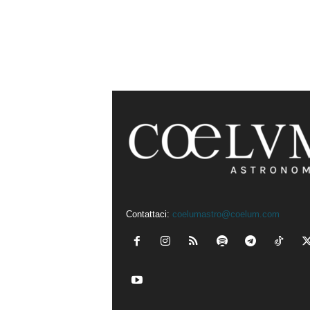
Contattaci:
coelumastro@coelum.com