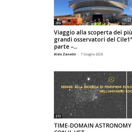
n
o
m
280
i
Viaggio alla scoperta dei pi
a
grandi osservatori del Cile1
parte –...
Aldo Zanetti
-
7 Giugno 2026
272
TIME-DOMAIN ASTRONOMY