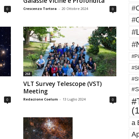
Galassie Vicine e Profondità
#
Crescenzo Tortora
-
20 Ottobre 2024
0
0
#G
#
#
#Pi
#Sk
268
#St
VLT Survey Telescope (VST)
#S
Meeting
#T
Redazione Coelum
-
13 Luglio 2024
0
0
(
a 
Ap