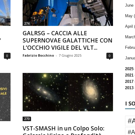
June 
May (
274
April 
ù
GALRSG – CACCIA ALLE
March
°
SUPERNOVAE GALATTICHE CON
L’OCCHIO VIGILE DEL VLT...
Febru
Fabrizio Bocchino
-
7 Giugno 2025
0
0
Janua
2025 
2021 
2017 
2013 
I S
270
#
VST-SMASH in un Colpo Solo:
#A