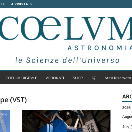
TER
LA RIVISTA
COELUM DIGITALE
ABBONATI
SHOP
🛒
Area Riservata
ARC
pe (VST)
2026
Augus
July (