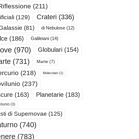
Riflessione
(211)
Crateri
(336)
ificiali
(129)
 Galassie
(81)
di Nebulose
(12)
lce
(186)
Galileiani
(14)
iove
(970)
Globulari
(154)
rte
(731)
Marte
(7)
rcurio
(218)
Molecolari
(1)
vilunio
(237)
cure
(163)
Planetarie
(183)
ilunio
(3)
sti di Supernovae
(125)
turno
(740)
enere
(783)