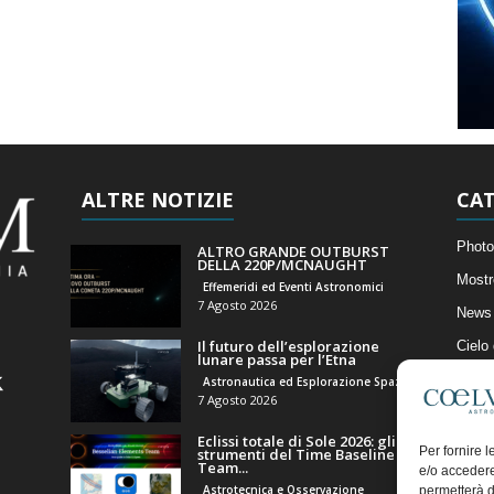
ALTRE NOTIZIE
CAT
Photo
ALTRO GRANDE OUTBURST
DELLA 220P/MCNAUGHT
Mostr
Effemeridi ed Eventi Astronomici
7 Agosto 2026
News 
Il futuro dell’esplorazione
Cielo
lunare passa per l’Etna
Astro
Astronautica ed Esplorazione Spaziale
7 Agosto 2026
Artico
Eclissi totale di Sole 2026: gli
Il Bl
Per fornire 
strumenti del Time Baseline
Team...
e/o accedere
Astrotecnica e Osservazione
permetterà d