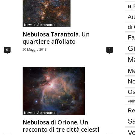
a 
Art
News di Astronomia
di
Nebulosa Tarantola. Un
Fa
quartiere affollato
G
30 Maggio 2018
0
0
Ma
Me
No
Os
Plen
Re
News di Astronomia
Sa
Nebulosa di Orione. Un
racconto di tre città celesti
V