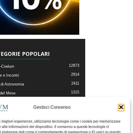
EGORIE POPOLARI
12873
-Coelum
2914
e e Incontri
2411
di Astronomia
1315
 del Mese
365
nomia, Astrofisica e Cosmologia
Gestisci Consenso
268
li e Risorse On-Line
192
og della Redazione
le migliori esperienze, utilizziamo tecnologie come i cookie per memorizzare
 alle informazioni del dispositivo. Il consenso a queste tecnologie ci
i elaborare dati come il comportamento di navigazione o ID unici su questo