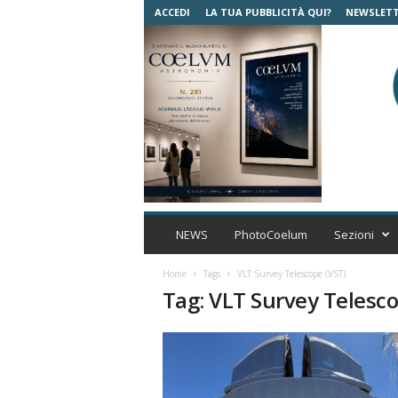
ACCEDI
LA TUA PUBBLICITÀ QUI?
NEWSLET
C
o
NEWS
PhotoCoelum
Sezioni
e
l
Home
Tags
VLT Survey Telescope (VST)
u
Tag: VLT Survey Telesco
m
A
s
t
r
o