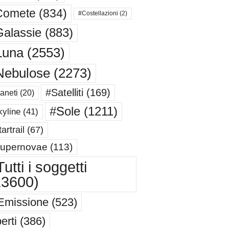
Comete
(834)
#Costellazioni
(2)
alassie
(883)
Luna
(2553)
Nebulose
(2273)
#Satelliti
(169)
aneti
(20)
#Sole
(1211)
yline
(41)
artrail
(67)
upernovae
(113)
utti i soggetti
13600)
Emissione
(523)
erti
(386)