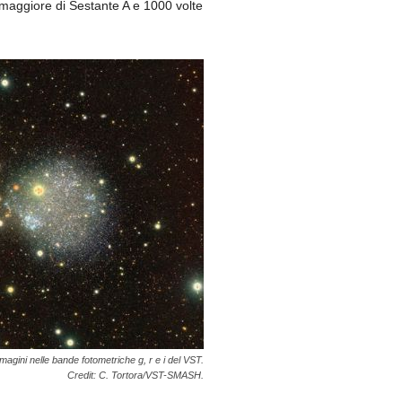
maggiore di Sestante A e 1000 volte
agini nelle bande fotometriche g, r e i del VST.
Credit: C. Tortora/VST-SMASH.