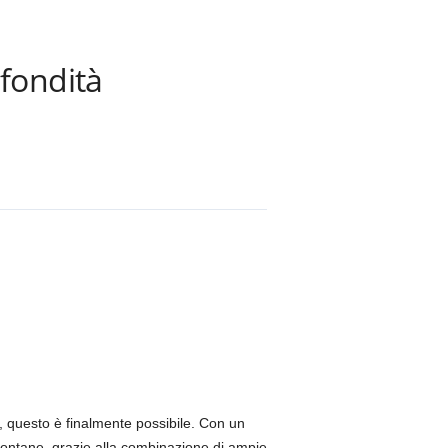
ofondità
, questo è finalmente possibile. Con un
ù lontane, grazie alla combinazione di ampie