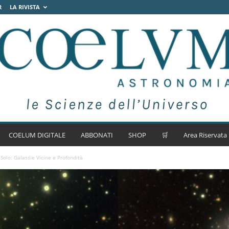
R
LA RIVISTA
COELUM DIGITALE
ABBONATI
SHOP
🛒
Area Riservata
Solo: Galassie Vicine e Profondità