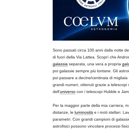
Sono passati circa 100 anni dalla notte de
di fuori della Via Lattea. Scoprì che And
galassia
separata, una vera a propria
gal
poi galassie sempre più lontane. Gli astro
poi passare a decine/centinaia di migliaia n
grandi numeri, ottenuti grazie a telescop
dell’
universo
con i telescopi Hubble e Ja
Per la maggior parte della mia carriera, m
distanze, le
luminosità
e i moti stellari. La
parametri. Con grandi campioni di galassie
astrofisici possono vincolare processi fisic