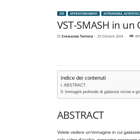
270
APPROFONDIMENTI
ASTRONOMIA, ASTROFISIC
VST-SMASH in un Co
Di
Crescenzo Tortora
-
20 Ottobre 2024
49
Indice dei contenuti
ABSTRACT
Immagini profonde di galassie vicine e gr
ABSTRACT
Volete vedere un’immagine in cui galassi
solo colpo
d
’occhio, possiamo osservare de