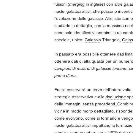
fusioni (
merging
in inglese) con altre galas
nuclei galattici attivi, che possono incent
l’evoluzione delle galassie. Altri, storicam
studiarle in dettaglio, con la massima
riso
sono solo identificativi anonimi in un cata
speciale, unico:
Galassia
Triangolo,
Galas
In passato era possibile ottenere dati limit
ottenere dati di alta qualità per un numer
campioni di miliardi di galassie lontane, pi
prima
d
’ora.
Euclid osserverà un terzo dell’intera volta
strategia osservativa e alla
risoluzione
spaz
delle immagini senza precedenti. Combinand
vicine in modo molto dettagliato, risponden
come evolvono, come si formano e vengono a
nuclei galattici attivi impattano la formaz
sembra rappresentare circa l’80% della ma