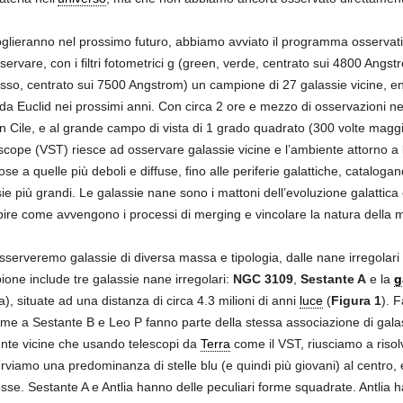
coglieranno nel prossimo futuro, abbiamo avviato il programma osserv
rvare, con i filtri fotometrici g (green, verde, centrato sui 4800 Angstr
rosso, centrato sui 7500 Angstrom) un campione di 27 galassie vicine, ent
a Euclid nei prossimi anni. Con circa 2 ore e mezzo di osservazioni nel
in Cile, e al grande campo di vista di 1 grado quadrato (300 volte mag
cope (VST) riesce ad osservare galassie vicine e l’ambiente attorno a l
nose a quelle più deboli e diffuse, fino alle periferie galattiche, catalo
 più grandi. Le galassie nane sono i mattoni dell’evoluzione galattica e 
ire come avvengono i processi di merging e vincolare la natura della m
osserveremo galassie di diversa massa e tipologia, dalle nane irregolari 
pione include tre galassie nane irregolari:
NGC 3109
,
Sestante A
e la
g
 situate ad una distanza di circa 4.3 milioni di anni
luce
(
Figura 1
). 
eme a Sestante B e Leo P fanno parte della stessa associazione di galas
ente vicine che usando telescopi da
Terra
come il VST, riusciamo a risolv
rviamo una predominanza di stelle blu (e quindi più giovani) al centro, e
osse. Sestante A e Antlia hanno delle peculiari forme squadrate. Antlia h