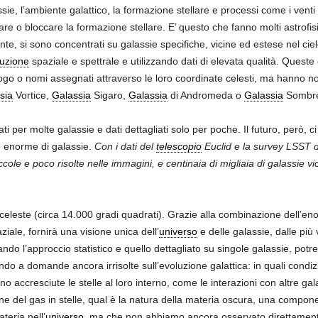
sie, l’ambiente galattico, la formazione stellare e processi come i venti 
ivare o bloccare la formazione stellare. E’ questo che fanno molti astrofi
ente, si sono concentrati su galassie specifiche, vicine ed estese nel cie
luzione
spaziale e spettrale e utilizzando dati di elevata qualità. Queste 
logo o nomi assegnati attraverso le loro coordinate celesti, ma hanno no
sia
Vortice,
Galassia
Sigaro,
Galassia
di Andromeda o
Galassia
Sombre
ati per molte galassie e dati dettagliati solo per poche. Il futuro, però, 
o enorme di galassie.
Con i dati del
telescopio
Euclid e la survey LSST 
ccole e poco risolte nelle immagini, e centinaia di migliaia di galassie vi
 celeste (circa 14.000 gradi quadrati). Grazie alla combinazione dell’en
iale, fornirà una visione unica dell’
universo
e delle galassie, dalle più 
o l’approccio statistico e quello dettagliato su singole galassie, potre
do a domande ancora irrisolte sull’evoluzione galattica: in quali condiz
ccresciute le stelle al loro interno, come le interazioni con altre galas
ione del gas in stelle, qual è la natura della materia oscura, una compo
teria nell’
universo
, ma che non abbiamo ancora osservato direttamen