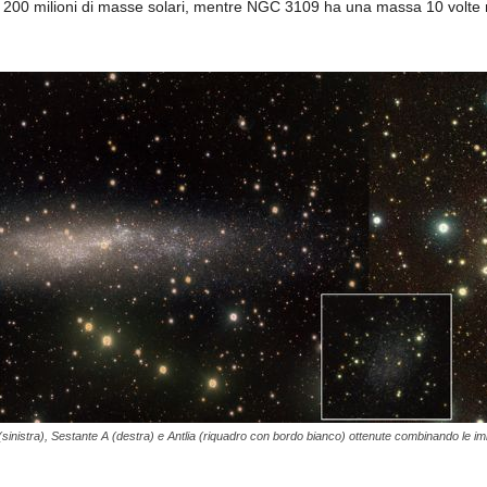
 200 milioni di masse solari, mentre NGC 3109 ha una massa 10 volte 
sinistra), Sestante A (destra) e Antlia (riquadro con bordo bianco) ottenute combinando le imm