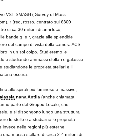
ativo VST-SMASH ( Survey of Mass
om), r (red, rosso, centrato sui 6300
ro circa 30 milioni di anni
luce
,
le bande g e r, grazie alle splendide
giore del campo di vista della camera ACS
oro in un sol colpo. Studieremo le
gando e studiando ammassi stellari e galassie
studiandone le proprietà stellari e il
ateria oscura.
fino alle spirali più luminose e massive,
alassia
nana Antlia
(anche chiamata
Fanno parte del
Gruppo Locale
, che
sie, e si dispongono lungo una struttura
ere le stelle e a studiarne le proprietà
 invece nelle regioni più esterne,
a una massa stellare di circa 2-4 milioni di