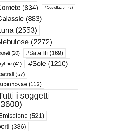
Comete
(834)
#Costellazioni
(2)
alassie
(883)
Luna
(2553)
Nebulose
(2272)
#Satelliti
(169)
aneti
(20)
#Sole
(1210)
yline
(41)
artrail
(67)
upernovae
(113)
utti i soggetti
13600)
Emissione
(521)
erti
(386)