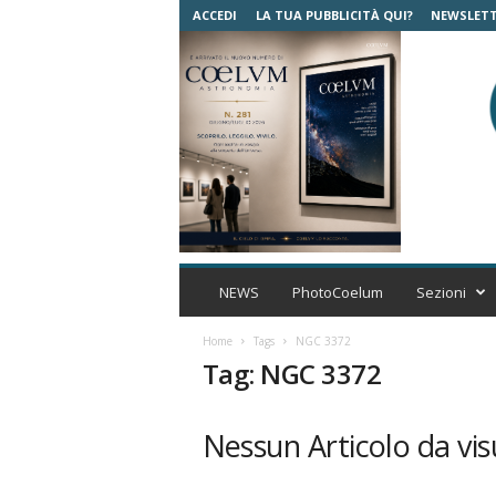
ACCEDI
LA TUA PUBBLICITÀ QUI?
NEWSLET
C
o
NEWS
PhotoCoelum
Sezioni
e
l
Home
Tags
NGC 3372
u
Tag: NGC 3372
m
A
s
Nessun Articolo da vis
t
r
o