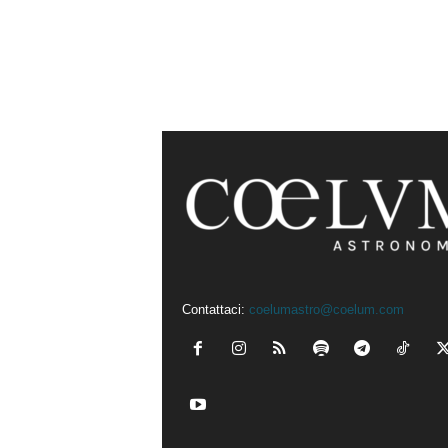
Contattaci:
coelumastro@coelum.com