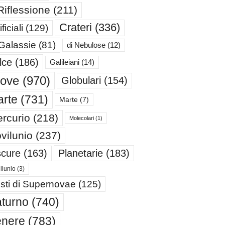
Riflessione
(211)
Crateri
(336)
ificiali
(129)
 Galassie
(81)
di Nebulose
(12)
lce
(186)
Galileiani
(14)
iove
(970)
Globulari
(154)
rte
(731)
Marte
(7)
rcurio
(218)
Molecolari
(1)
vilunio
(237)
cure
(163)
Planetarie
(183)
ilunio
(3)
sti di Supernovae
(125)
turno
(740)
enere
(783)