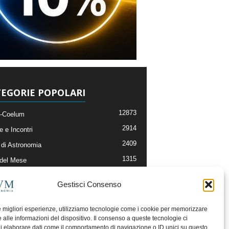
EGORIE POPOLARI
12873
-Coelum
2914
e e Incontri
2409
di Astronomia
1315
 del Mese
365
nomia, Astrofisica e Cosmologia
Gestisci Consenso
268
li e Risorse On-Line
192
og della Redazione
le migliori esperienze, utilizziamo tecnologie come i cookie per memorizzare
 alle informazioni del dispositivo. Il consenso a queste tecnologie ci
i elaborare dati come il comportamento di navigazione o ID unici su questo