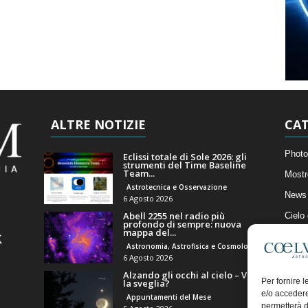
ALTRE NOTIZIE
CAT
Photo
Eclissi totale di Sole 2026: gli
strumenti del Time Baseline
Team...
Mostr
Astrotecnica e Osservazione
News 
6 Agosto 2026
Abell 2255 nel radio più
Cielo
profondo di sempre: nuova
mappa del...
Astro
Astronomia, Astrofisica e Cosmologia
Artico
6 Agosto 2026
Alzando gli occhi al cielo – Vale
Il Bl
Per fornire 
la sveglia?
e/o accedere
Appuntamenti del Mese
permetterà d