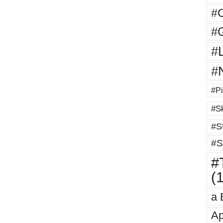
#
#G
#
#
#Pi
#Sk
#St
#S
#T
(
a 
Ap