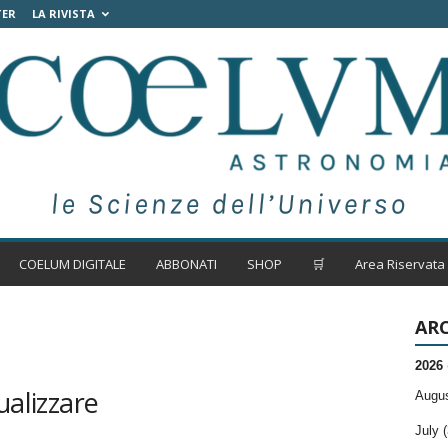
TER
LA RIVISTA
COELUM DIGITALE
ABBONATI
SHOP
🛒
Area Riservata
ARC
2026
ualizzare
Augus
July (