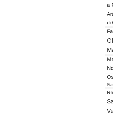
a 
Art
di
Fa
G
Ma
Me
No
Os
Plen
Re
Sa
V