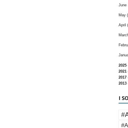
June 
May (
April 
March
Febru
Janua
2025 
2021 
2017 
2013 
I S
#
#A