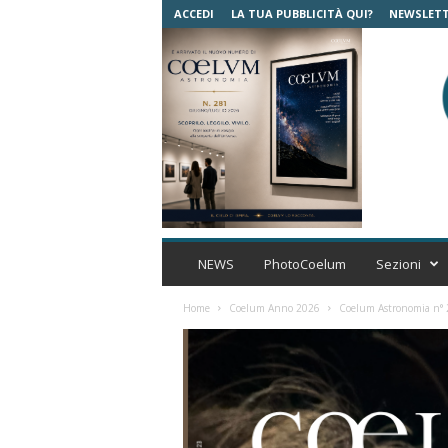
ACCEDI
LA TUA PUBBLICITÀ QUI?
NEWSLET
C
o
NEWS
PhotoCoelum
Sezioni
e
l
Home
Coelum Anno 2026
Coelum Astronomia n° 2
u
m
A
s
t
r
o