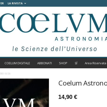
TER
LA RIVISTA
COELUM DIGITALE
ABBONATI
SHOP
🛒
Area Riservata
80 III/26
Coelum Astronom
14,90
€