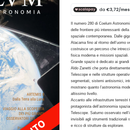
Il numero 280 di Coelum Astronomia
delle frontiere più interessanti del
spaziale contemporanea. Dalle giga
Atacama fino al ritorno dell’uomo v
costruisce un percorso che intrecc
fisica moderna e missioni spaziali.
Grande spazio è dedicato ai grandi 
Aldo Zanetti che porta direttamente 
Telescope e nelle strutture operat
segmentati, sistemi antisismici, int
mostrano quanto l’astronomia moder
altissimo livello.
Accanto alle infrastrutture terrestr
protagonista dell’astronomia spaz
Telescope. Saturno osservato nell’i
invisibili agli strumenti tradizion
e ricco di strutture da esplorare.