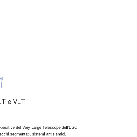
LT e VLT
e operative del Very Large Telescope dell’ESO.
pecchi segmentati, sistemi antisismici,