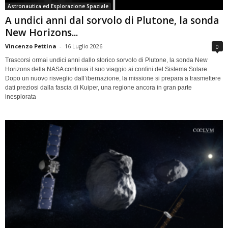
Astronautica ed Esplorazione Spaziale
A undici anni dal sorvolo di Plutone, la sonda
New Horizons...
Vincenzo Pettina
-
16 Luglio 2026
0
Trascorsi ormai undici anni dallo storico sorvolo di Plutone, la sonda New
Horizons della NASA continua il suo viaggio ai confini del Sistema Solare.
Dopo un nuovo risveglio dall’ibernazione, la missione si prepara a trasmettere
dati preziosi dalla fascia di Kuiper, una regione ancora in gran parte
inesplorata