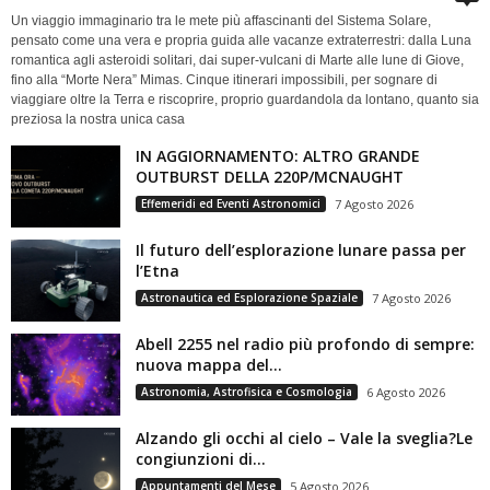
Un viaggio immaginario tra le mete più affascinanti del Sistema Solare,
pensato come una vera e propria guida alle vacanze extraterrestri: dalla Luna
romantica agli asteroidi solitari, dai super-vulcani di Marte alle lune di Giove,
fino alla “Morte Nera” Mimas. Cinque itinerari impossibili, per sognare di
viaggiare oltre la Terra e riscoprire, proprio guardandola da lontano, quanto sia
preziosa la nostra unica casa
IN AGGIORNAMENTO: ALTRO GRANDE
OUTBURST DELLA 220P/MCNAUGHT
Effemeridi ed Eventi Astronomici
7 Agosto 2026
Il futuro dell’esplorazione lunare passa per
l’Etna
Astronautica ed Esplorazione Spaziale
7 Agosto 2026
Abell 2255 nel radio più profondo di sempre:
nuova mappa del...
Astronomia, Astrofisica e Cosmologia
6 Agosto 2026
Alzando gli occhi al cielo – Vale la sveglia?Le
congiunzioni di...
Appuntamenti del Mese
5 Agosto 2026