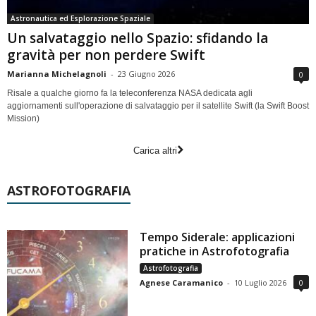
Astronautica ed Esplorazione Spaziale
Un salvataggio nello Spazio: sfidando la
gravità per non perdere Swift
Marianna Michelagnoli
-
23 Giugno 2026
0
Risale a qualche giorno fa la teleconferenza NASA dedicata agli
aggiornamenti sull'operazione di salvataggio per il satellite Swift (la Swift Boost
Mission)
Carica altri
ASTROFOTOGRAFIA
Tempo Siderale: applicazioni
pratiche in Astrofotografia
Astrofotografia
Agnese Caramanico
-
10 Luglio 2026
0