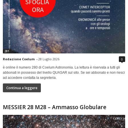
281
Redazione Coelum
-
28 Luglio 2026
0
è online il numero 280 di Coelum Astronomia. La lettura è riservata a tutti gli
abbonati in possesso del livello QUASAR sul sito. Se sei abbonato e non riesci
ad accedere contatta la segreteria.
Continua a leggere
MESSIER 28 M28 – Ammasso Globulare