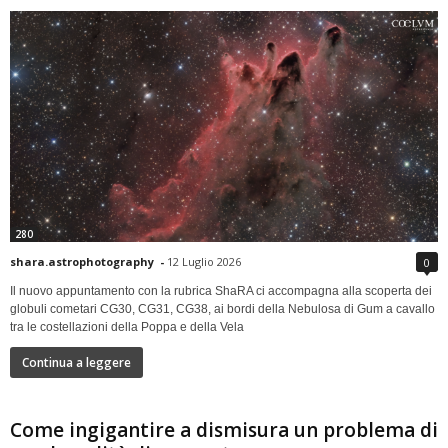
280
shara.astrophotography
-
12 Luglio 2026
0
Il nuovo appuntamento con la rubrica ShaRA ci accompagna alla scoperta dei
globuli cometari CG30, CG31, CG38, ai bordi della Nebulosa di Gum a cavallo
tra le costellazioni della Poppa e della Vela
Continua a leggere
Come ingigantire a dismisura un problema di