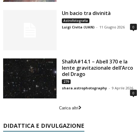
Un bacio tra divinità
Astrofotografia
Luigi Civita (UAN)
-
11 Giugno 2026
0
ShaRA#14.1 – Abell 370 e la
lente gravitazionale dell’Arco
del Drago
279
shara.astrophotography
-
9 Aprile 2026
0
Carica altri
DIDATTICA E DIVULGAZIONE