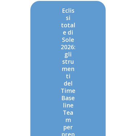
Eclis
si
total
e di
Sole
2026:
gli
stru
men
ti
del
Time
Base
line
Tea
m
per
prep