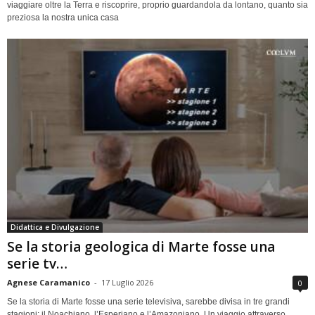
viaggiare oltre la Terra e riscoprire, proprio guardandola da lontano, quanto sia
preziosa la nostra unica casa
Didattica e Divulgazione
Se la storia geologica di Marte fosse una
serie tv…
Agnese Caramanico
-
17 Luglio 2026
0
Se la storia di Marte fosse una serie televisiva, sarebbe divisa in tre grandi
stagioni: il Noachiano, l’Esperiano e l’Amazoniano. Un viaggio attraverso