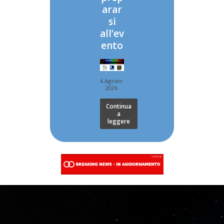
arar
si
all’ev
ento
6 Agosto
2026
Continua
a
leggere