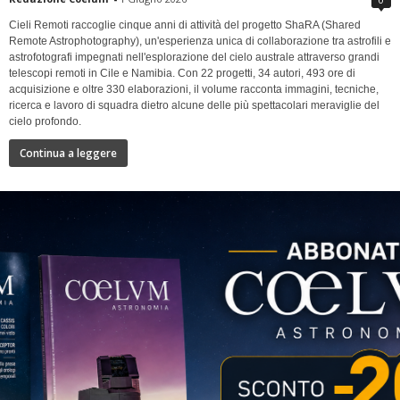
Cieli Remoti raccoglie cinque anni di attività del progetto ShaRA (Shared
Remote Astrophotography), un'esperienza unica di collaborazione tra astrofili e
astrofotografi impegnati nell'esplorazione del cielo australe attraverso grandi
telescopi remoti in Cile e Namibia. Con 22 progetti, 34 autori, 493 ore di
acquisizione e oltre 330 elaborazioni, il volume racconta immagini, tecniche,
ricerca e lavoro di squadra dietro alcune delle più spettacolari meraviglie del
cielo profondo.
Continua a leggere