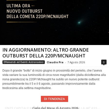
IN AGGIORNAMENTO: ALTRO GRANDE
OUTBURST DELLA 220P/MCNAUGHT
Claudio Pra
-
7 Agosto 2026
0
Effemeridi ed Eventi Astronomici
Dopo il grande “botto” di inizio giugno in prossimità del perielio, che l’aveva
vista variare la sua luminosità di circa nove magnitudini (dalla diciottesima alla
nona grandezza) la 220P/ McNaught ha subìto un nuovo potente outburst
presumibilmente tra il 5 e il 6 agosto, passando improvvisamente dalla
tredicesima alla settima magnitudine.
DI TENDENZA
SUPERNOVAE aggiornamenti del mese – Agosto 2026
Cielo del Mese di Agosto 2026