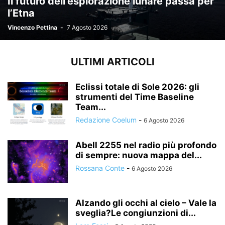
Il futuro dell’esplorazione lunare passa per
l’Etna
Vincenzo Pettina
-
7 Agosto 2026
ULTIMI ARTICOLI
Eclissi totale di Sole 2026: gli
strumenti del Time Baseline
Team...
Redazione Coelum
-
6 Agosto 2026
Abell 2255 nel radio più profondo
di sempre: nuova mappa del...
Rossana Conte
-
6 Agosto 2026
Alzando gli occhi al cielo – Vale la
sveglia?Le congiunzioni di...