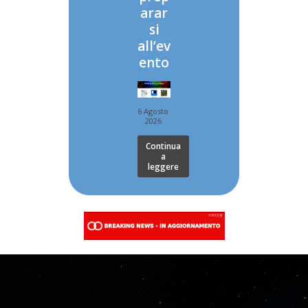
arar
si
all’ev
ento
6 Agosto
2026
Continua
a
leggere