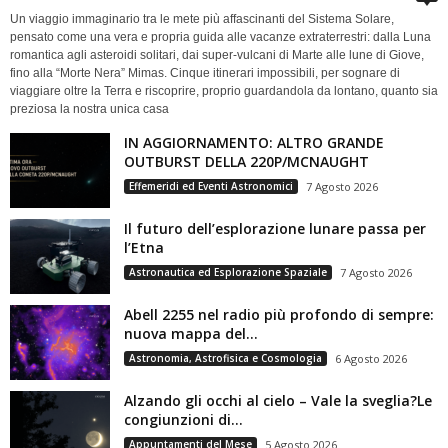
Un viaggio immaginario tra le mete più affascinanti del Sistema Solare,
pensato come una vera e propria guida alle vacanze extraterrestri: dalla Luna
romantica agli asteroidi solitari, dai super-vulcani di Marte alle lune di Giove,
fino alla “Morte Nera” Mimas. Cinque itinerari impossibili, per sognare di
viaggiare oltre la Terra e riscoprire, proprio guardandola da lontano, quanto sia
preziosa la nostra unica casa
IN AGGIORNAMENTO: ALTRO GRANDE
OUTBURST DELLA 220P/MCNAUGHT
Effemeridi ed Eventi Astronomici
7 Agosto 2026
Il futuro dell’esplorazione lunare passa per
l’Etna
Astronautica ed Esplorazione Spaziale
7 Agosto 2026
Abell 2255 nel radio più profondo di sempre:
nuova mappa del...
Astronomia, Astrofisica e Cosmologia
6 Agosto 2026
Alzando gli occhi al cielo – Vale la sveglia?Le
congiunzioni di...
Appuntamenti del Mese
5 Agosto 2026