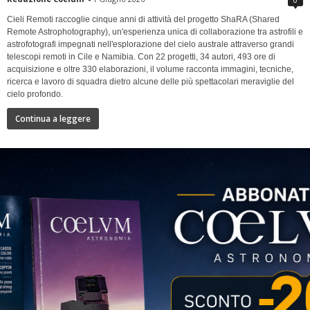
Cieli Remoti raccoglie cinque anni di attività del progetto ShaRA (Shared
Remote Astrophotography), un'esperienza unica di collaborazione tra astrofili e
astrofotografi impegnati nell'esplorazione del cielo australe attraverso grandi
telescopi remoti in Cile e Namibia. Con 22 progetti, 34 autori, 493 ore di
acquisizione e oltre 330 elaborazioni, il volume racconta immagini, tecniche,
ricerca e lavoro di squadra dietro alcune delle più spettacolari meraviglie del
cielo profondo.
Continua a leggere