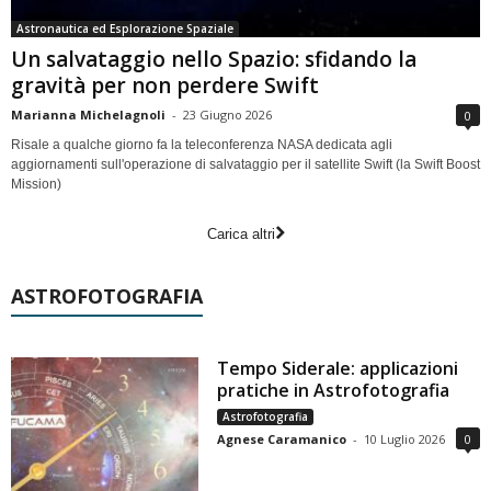
Astronautica ed Esplorazione Spaziale
Un salvataggio nello Spazio: sfidando la
gravità per non perdere Swift
Marianna Michelagnoli
-
23 Giugno 2026
0
Risale a qualche giorno fa la teleconferenza NASA dedicata agli
aggiornamenti sull'operazione di salvataggio per il satellite Swift (la Swift Boost
Mission)
Carica altri
ASTROFOTOGRAFIA
Tempo Siderale: applicazioni
pratiche in Astrofotografia
Astrofotografia
Agnese Caramanico
-
10 Luglio 2026
0