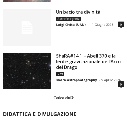
Un bacio tra divinità
Astrofotografia
Luigi Civita (UAN)
-
11 Giugno 2026
0
ShaRA#14.1 – Abell 370 e la
lente gravitazionale dell’Arco
del Drago
279
shara.astrophotography
-
9 Aprile 2026
0
Carica altri
DIDATTICA E DIVULGAZIONE