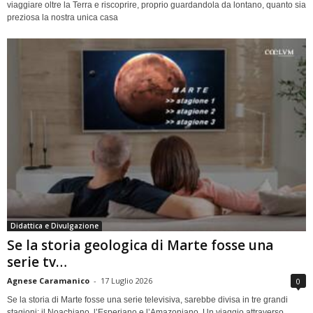
viaggiare oltre la Terra e riscoprire, proprio guardandola da lontano, quanto sia
preziosa la nostra unica casa
Didattica e Divulgazione
Se la storia geologica di Marte fosse una
serie tv…
Agnese Caramanico
-
17 Luglio 2026
0
Se la storia di Marte fosse una serie televisiva, sarebbe divisa in tre grandi
stagioni: il Noachiano, l’Esperiano e l’Amazoniano. Un viaggio attraverso