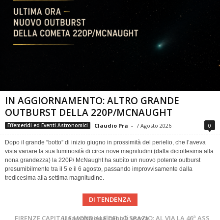
IN AGGIORNAMENTO: ALTRO GRANDE
OUTBURST DELLA 220P/MCNAUGHT
Claudio Pra
-
7 Agosto 2026
0
Effemeridi ed Eventi Astronomici
Dopo il grande “botto” di inizio giugno in prossimità del perielio, che l’aveva
vista variare la sua luminosità di circa nove magnitudini (dalla diciottesima alla
nona grandezza) la 220P/ McNaught ha subìto un nuovo potente outburst
presumibilmente tra il 5 e il 6 agosto, passando improvvisamente dalla
tredicesima alla settima magnitudine.
DI TENDENZA
Cielo del Mese di Agosto 2026
FIRENZE CAPITALE MONDIALE DELLO SPAZIO: AL VIA LA 46ª ASSEMBLEA SCIENTIFICA DEL COSPAR