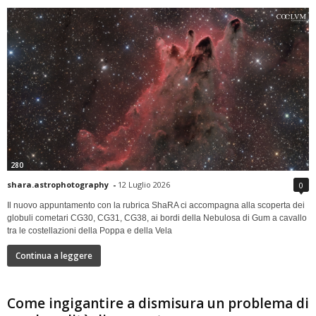
280
shara.astrophotography
-
12 Luglio 2026
0
Il nuovo appuntamento con la rubrica ShaRA ci accompagna alla scoperta dei
globuli cometari CG30, CG31, CG38, ai bordi della Nebulosa di Gum a cavallo
tra le costellazioni della Poppa e della Vela
Continua a leggere
Come ingigantire a dismisura un problema di