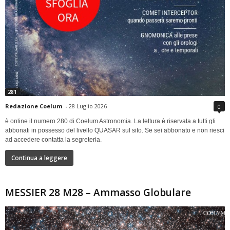
281
Redazione Coelum
-
28 Luglio 2026
0
è online il numero 280 di Coelum Astronomia. La lettura è riservata a tutti gli
abbonati in possesso del livello QUASAR sul sito. Se sei abbonato e non riesci
ad accedere contatta la segreteria.
Continua a leggere
MESSIER 28 M28 – Ammasso Globulare