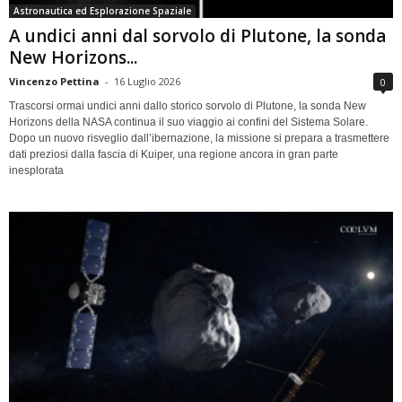
Astronautica ed Esplorazione Spaziale
A undici anni dal sorvolo di Plutone, la sonda
New Horizons...
Vincenzo Pettina
-
16 Luglio 2026
0
Trascorsi ormai undici anni dallo storico sorvolo di Plutone, la sonda New
Horizons della NASA continua il suo viaggio ai confini del Sistema Solare.
Dopo un nuovo risveglio dall’ibernazione, la missione si prepara a trasmettere
dati preziosi dalla fascia di Kuiper, una regione ancora in gran parte
inesplorata