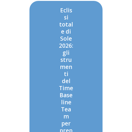
Eclis
si
total
e di
Sole
2026:
gli
stru
men
ti
del
Time
Base
line
Tea
m
per
prep