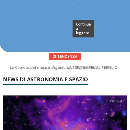
t
o
.
Continua
a
leggere
DI TENDENZA
Asteroidi del mese Agosto 2026
NEWS DI ASTRONOMIA E SPAZIO