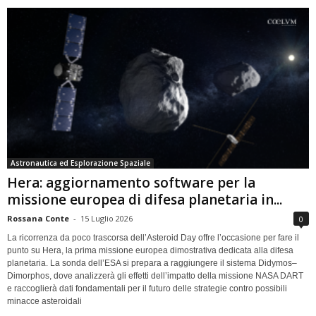
Astronautica ed Esplorazione Spaziale
Hera: aggiornamento software per la
missione europea di difesa planetaria in...
Rossana Conte
-
15 Luglio 2026
0
La ricorrenza da poco trascorsa dell’Asteroid Day offre l’occasione per fare il
punto su Hera, la prima missione europea dimostrativa dedicata alla difesa
planetaria. La sonda dell’ESA si prepara a raggiungere il sistema Didymos–
Dimorphos, dove analizzerà gli effetti dell’impatto della missione NASA DART
e raccoglierà dati fondamentali per il futuro delle strategie contro possibili
minacce asteroidali