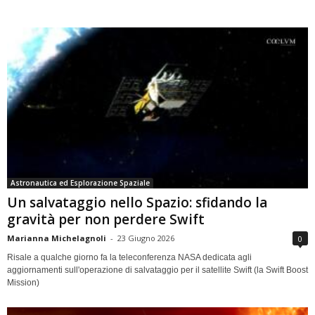
Astronautica ed Esplorazione Spaziale
Un salvataggio nello Spazio: sfidando la
gravità per non perdere Swift
Marianna Michelagnoli
-
23 Giugno 2026
0
Risale a qualche giorno fa la teleconferenza NASA dedicata agli
aggiornamenti sull'operazione di salvataggio per il satellite Swift (la Swift Boost
Mission)