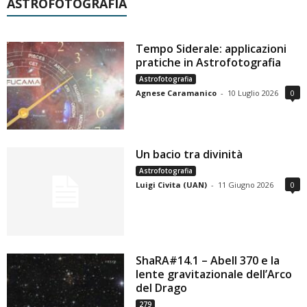
ASTROFOTOGRAFIA
Tempo Siderale: applicazioni
pratiche in Astrofotografia
Astrofotografia
Agnese Caramanico
-
10 Luglio 2026
0
Un bacio tra divinità
Astrofotografia
Luigi Civita (UAN)
-
11 Giugno 2026
0
ShaRA#14.1 – Abell 370 e la
lente gravitazionale dell’Arco
del Drago
279