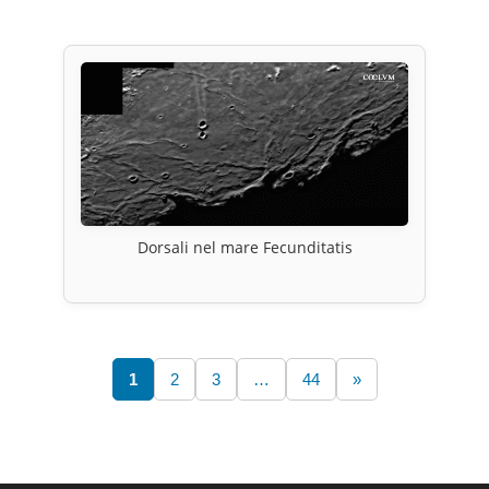
Dorsali nel mare Fecunditatis
1
2
3
…
44
»