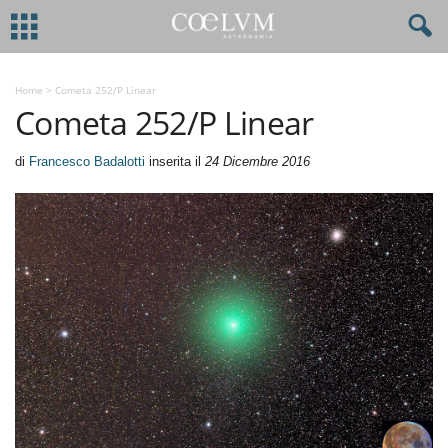
Home
>
Cometa 252/P Linear
Cometa 252/P Linear
di
Francesco Badalotti
inserita il
24 Dicembre 2016