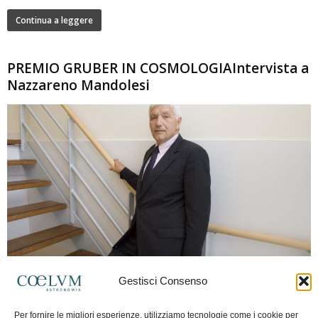
Continua a leggere
PREMIO GRUBER IN COSMOLOGIAIntervista a
Nazzareno Mandolesi
280
Gestisci Consenso
Frida Paolella
-
16 Giugno 2026
0
Intervista al professor Nazzareno Mandolesi, tra i protagonisti della cosmologia
Per fornire le migliori esperienze, utilizziamo tecnologie come i cookie per
spaziale europea e della missione Planck. Il dialogo ripercorre i principali