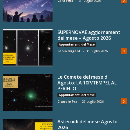
Lara Fossi
-
31 Luglio 2026
0
SUPERNOVAE aggiornamenti
del mese – Agosto 2026
Appuntamenti del Mese
Fabio Briganti
-
31 Luglio 2026
0
Le Comete del mese di
Agosto: LA 10P/TEMPEL AL
PERIELIO
Appuntamenti del Mese
Claudio Pra
-
29 Luglio 2026
0
Asteroidi del mese Agosto
2026