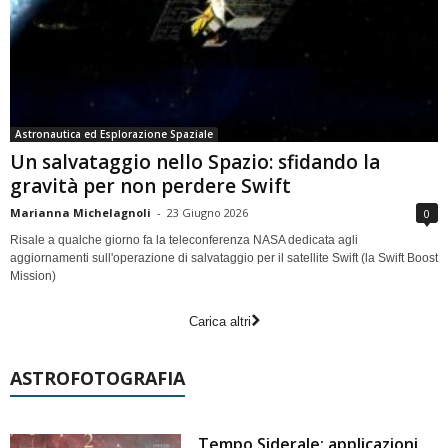
Astronautica ed Esplorazione Spaziale
Un salvataggio nello Spazio: sfidando la
gravità per non perdere Swift
Marianna Michelagnoli
-
23 Giugno 2026
0
Risale a qualche giorno fa la teleconferenza NASA dedicata agli
aggiornamenti sull'operazione di salvataggio per il satellite Swift (la Swift Boost
Mission)
Carica altri
ASTROFOTOGRAFIA
Tempo Siderale: applicazioni