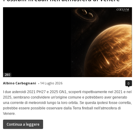
280
Albino Carbognani
-
14 Luglio 2026
0
I due asteroidi 2021 PH27 e 2025 GN1, scoperti rispettivamente nel 2021 e nel
2025, sembrano condividere un'origine comune e potrebbero aver generato
una corrente di meteoroidi lungo la loro orbita. Se questa ipotesi fosse corretta,
potrebbe essere possibile osservare dalla Terra fireball nell'atmosfera di
Venere.
Continua a leggere