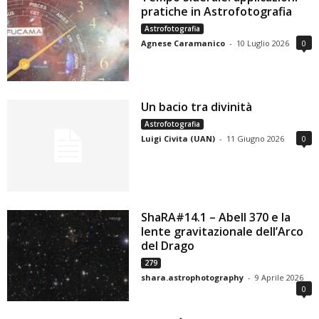
pratiche in Astrofotografia
Astrofotografia
Agnese Caramanico
-
10 Luglio 2026
0
Un bacio tra divinità
Astrofotografia
Luigi Civita (UAN)
-
11 Giugno 2026
0
ShaRA#14.1 – Abell 370 e la
lente gravitazionale dell’Arco
del Drago
279
shara.astrophotography
-
9 Aprile 2026
0