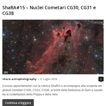
ShaRA#15 – Nuclei Cometari CG30, CG31 e
CG38
280
shara.astrophotography
-
12 Luglio 2026
0
Il nuovo appuntamento con la rubrica ShaRA ci accompagna alla scoperta dei
globuli cometari CG30, CG31, CG38, ai bordi della Nebulosa di Gum a cavallo
tra le costellazioni della Poppa e della Vela
Continua a leggere