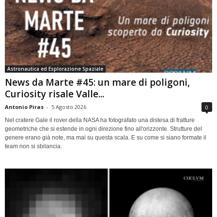
Astronautica ed Esplorazione Spaziale
News da Marte #45: un mare di poligoni,
Curiosity risale Valle...
Antonio Piras
-
5 Agosto 2026
0
Nel cratere Gale il rover della NASA ha fotografato una distesa di fratture
geometriche che si estende in ogni direzione fino all'orizzonte. Strutture del
genere erano già note, ma mai su questa scala. E su come si siano formate il
team non si sbilancia.