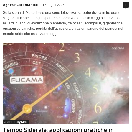
Agnese Caramanico
-
17 Luglio 2026
0
Se la storia di Marte fosse una serie televisiva, sarebbe divisa in tre grandi
stagioni: il Noachiano, l’Esperiano e l’Amazoniano. Un viaggio attraverso
miliardi di anni di evoluzione planetaria, tra oceani scomparsi, gigantesche
eruzioni vulcaniche, perdita dell’atmosfera e trasformazione del pianeta nel
mondo arido che osserviamo oggi.
Astrofotografia
Tempo Siderale: applicazioni pratiche in