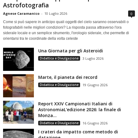
Astrofotografia
Agnese Caramanico
-
10 Luglio 2026
0
Come si può sapere in anticipo quali oggetti del cielo saranno osservabili o
fotografabili nelle migliori condizioni? La risposta passa attraverso l'ora
siderale locale e un semplice strumento, l'orologio siderale, che permette di
orientarsi tra le coordinate della volta celeste
Una Giornata per gli Asteroidi
Didattica e Divulgazione
3 Luglio 2026
Marte, il pianeta dei record
Didattica e Divulgazione
19 Giugno 2026
Report XXIV Campionati Italiani di
AstronomiaL'edizione 2026: la finale di
Monza...
Didattica e Divulgazione
16 Giugno 2026
I crateri da impatto come metodo di
datazione