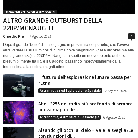
Effemeridi ed Eventi Astronomici
ALTRO GRANDE OUTBURST DELLA
220P/MCNAUGHT
Claudio Pra
-
7 Agosto 2026
0
Dopo il grande “botto” di inizio giugno in prossimità del perielio, che l’aveva
vista variare la sua luminosità di circa nove magnitudini (dalla diciottesima alla
nona grandezza) la 220P/ McNaught ha subìto un nuovo potente outburst
presumibilmente tra il 5 e il 6 agosto, passando improvvisamente dalla
tredicesima alla settima magnitudine.
Il futuro dell’esplorazione lunare passa per
l’Etna
Astronautica ed Esplorazione Spaziale
7 Agosto 2026
Abell 2255 nel radio più profondo di sempre:
nuova mappa del...
Astronomia, Astrofisica e Cosmologia
6 Agosto 2026
Alzando gli occhi al cielo – Vale la sveglia?Le
congiunzioni di...