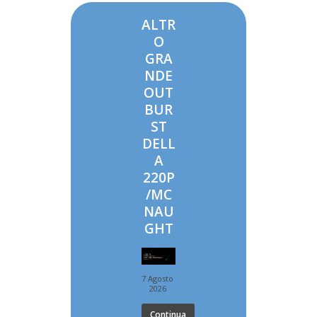
ALTR
O
GRA
NDE
OUT
BUR
ST
DELL
A
220P
/MC
NAU
GHT
7 Agosto
2026
Continua