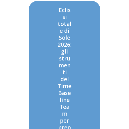
Eclis
si
total
e di
Sole
2026:
gli
stru
men
ti
del
Time
Base
line
Tea
m
per
prep