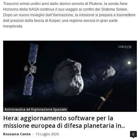
Trascorsi ormai undici anni dallo storico sorvolo di Plutone, la sonda New
Horizons della NASA continua il suo viaggio ai confini del Sistema Solare.
Dopo un nuovo risveglio dall’ibernazione, la missione si prepara a trasmettere
dati preziosi dalla fascia di Kuiper, una regione ancora in gran parte
inesplorata
Astronautica ed Esplorazione Spaziale
Hera: aggiornamento software per la
missione europea di difesa planetaria in...
Rossana Conte
-
15 Luglio 2026
0