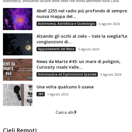
automatica, simulando alcune delle sfide che dovrà affrontare sulla Luna
Abell 2255 nel radio più profondo di sempre:
nuova mappa del...
Astronomia, Astrofisica e Cosmologia
6 Agosto 2026
Alzando gli occhi al cielo – Vale la sveglia?Le
congiunzioni di...
Appuntamenti del Mese
5 Agosto 2026
News da Marte #45: un mare di poligoni,
Curiosity risale Valle...
Astronautica ed Esplorazione Spaziale
5 Agosto 2026
Una volta qualcuno li usava
280
1 Agosto 2026
Carica altri
Cieli Remoti