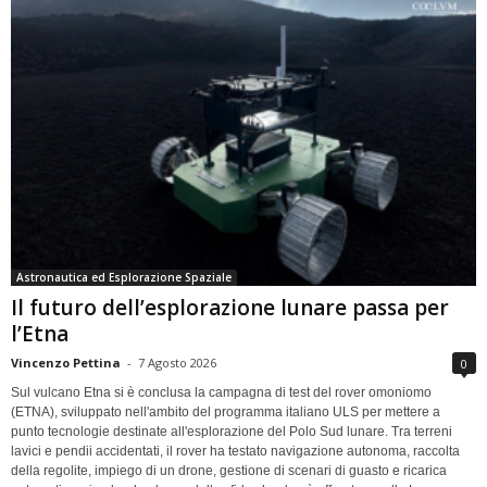
Astronautica ed Esplorazione Spaziale
Il futuro dell’esplorazione lunare passa per
l’Etna
Vincenzo Pettina
-
7 Agosto 2026
0
Sul vulcano Etna si è conclusa la campagna di test del rover omoniomo
(ETNA), sviluppato nell'ambito del programma italiano ULS per mettere a
punto tecnologie destinate all'esplorazione del Polo Sud lunare. Tra terreni
lavici e pendii accidentati, il rover ha testato navigazione autonoma, raccolta
della regolite, impiego di un drone, gestione di scenari di guasto e ricarica