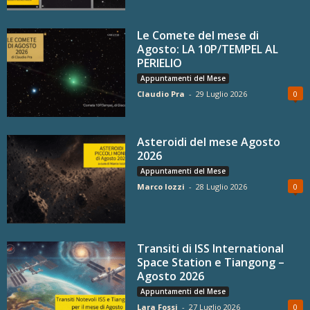
Le Comete del mese di
Agosto: LA 10P/TEMPEL AL
PERIELIO
Appuntamenti del Mese
Claudio Pra
-
29 Luglio 2026
0
Asteroidi del mese Agosto
2026
Appuntamenti del Mese
Marco Iozzi
-
28 Luglio 2026
0
Transiti di ISS International
Space Station e Tiangong –
Agosto 2026
Appuntamenti del Mese
Lara Fossi
-
27 Luglio 2026
0