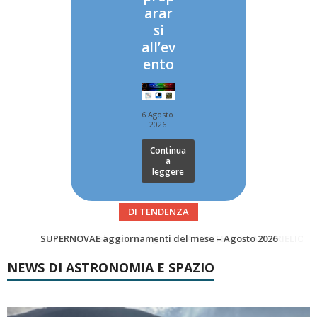
arar
si
all’ev
ento
6 Agosto
2026
Continua
a
leggere
DI TENDENZA
Le Comete del mese di Agosto: LA 10P/TEMPEL AL PERIELIO
Asteroidi del mese Agosto 2026
NEWS DI ASTRONOMIA E SPAZIO