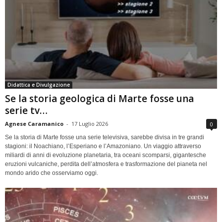
Didattica e Divulgazione
Se la storia geologica di Marte fosse una
serie tv…
Agnese Caramanico
-
17 Luglio 2026
0
Se la storia di Marte fosse una serie televisiva, sarebbe divisa in tre grandi
stagioni: il Noachiano, l’Esperiano e l’Amazoniano. Un viaggio attraverso
miliardi di anni di evoluzione planetaria, tra oceani scomparsi, gigantesche
eruzioni vulcaniche, perdita dell’atmosfera e trasformazione del pianeta nel
mondo arido che osserviamo oggi.