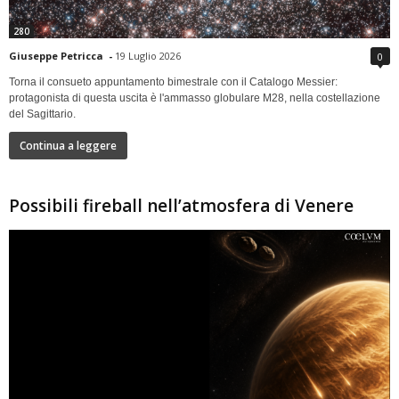
280
Giuseppe Petricca
-
19 Luglio 2026
0
Torna il consueto appuntamento bimestrale con il Catalogo Messier:
protagonista di questa uscita è l'ammasso globulare M28, nella costellazione
del Sagittario.
Continua a leggere
Possibili fireball nell’atmosfera di Venere