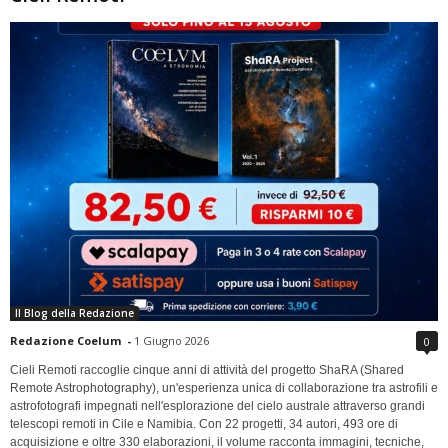
Il Blog della Redazione
Redazione Coelum
-
1 Giugno 2026
0
Cieli Remoti raccoglie cinque anni di attività del progetto ShaRA (Shared
Remote Astrophotography), un'esperienza unica di collaborazione tra astrofili e
astrofotografi impegnati nell'esplorazione del cielo australe attraverso grandi
telescopi remoti in Cile e Namibia. Con 22 progetti, 34 autori, 493 ore di
acquisizione e oltre 330 elaborazioni, il volume racconta immagini, tecniche,