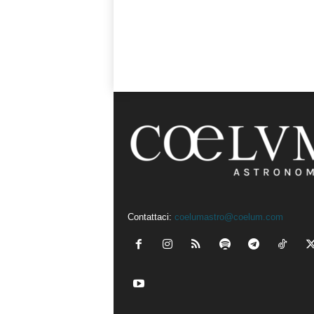
Contattaci:
coelumastro@coelum.com