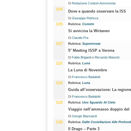
Di
Redazione Coelum Astronomia
104
Dove e quando osservare la ISS
Di
Giuseppe Petricca
105
Rubrica:
Comete
Si avvicina la Wirtanen
Di
Claudio Pra
107
Rubrica:
Supernovae
5° Meeting ISSP a Verona
Di
Fabio Briganti
e
Riccardo Mancini
110
Rubrica:
Luna
La Luna di Novembre
Di
Francesco Badalotti
116
Rubrica:
Luna
Guida all’osservazione: La region
Di
Francesco Badalotti
120
Rubrica:
Uno Sguardo Al Cielo
Viaggio nell’ammasso doppio del
Di
Giorgio Bianciardi
126
Rubrica:
Dalle Costellazioni Alle Profon
Il Drago – Parte 3