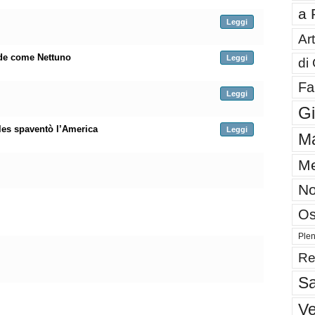
a 
Leggi
Art
de come Nettuno
Leggi
di
Fa
Leggi
G
les spaventò l’America
Leggi
Ma
Me
No
Os
Plen
Re
Sa
V