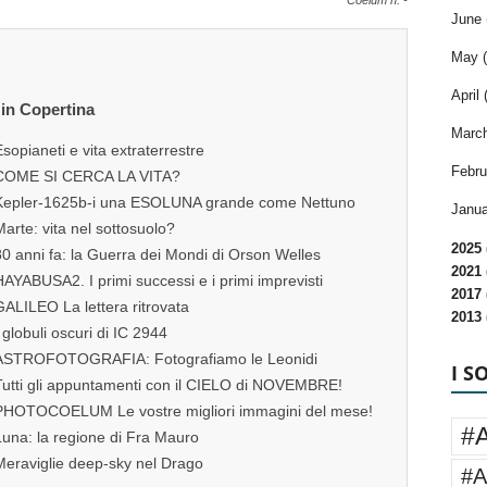
Coelum n. -
June 
May (
April 
 in Copertina
March
sopianeti e vita extraterrestre
Febru
COME SI CERCA LA VITA?
Kepler-1625b-i una ESOLUNA grande come Nettuno
Janua
arte: vita nel sottosuolo?
2025 
0 anni fa: la Guerra dei Mondi di Orson Welles
2021 
AYABUSA2. I primi successi e i primi imprevisti
2017 
ALILEO La lettera ritrovata
2013 
 globuli oscuri di IC 2944
ASTROFOTOGRAFIA: Fotografiamo le Leonidi
I S
Tutti gli appuntamenti con il CIELO di NOVEMBRE!
PHOTOCOELUM Le vostre migliori immagini del mese!
#
Luna: la regione di Fra Mauro
Meraviglie deep-sky nel Drago
#A