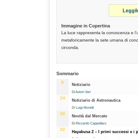
Leggil
Immagine in Copertina
La luce rappresenta la conoscenza e l’u
metaforicamente la sete umana di conosc
circonda.
Sommario
6
Notiziario
Di
Autori Vari
24
Notiziario di Astronautica
Di
Luigi Morielli
30
Novità dal Mercato
Di
Riccardo Cappellaro
32
Hayabusa 2 – I primi successi e i p