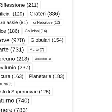
Riflessione
(211)
Crateri
(336)
ificiali
(129)
 Galassie
(81)
di Nebulose
(12)
lce
(186)
Galileiani
(14)
iove
(970)
Globulari
(154)
rte
(731)
Marte
(7)
rcurio
(218)
Molecolari
(1)
vilunio
(237)
cure
(163)
Planetarie
(183)
ilunio
(3)
sti di Supernovae
(125)
turno
(740)
enere
(783)