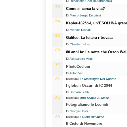
Di
Redazione Coelum Astronomia
40
Come si cerca la vita?
Di
Marco Sergio Erculiani
54
Kepler-1625b-i, un’ESOLUNA gran
Di
Michele Diodati
62
Galileo: La lettera ritrovata
Di
Claudio Elidoro
68
80 anni fa: La notte che Orson Wel
Di
Alessandro Vietti
74
PhotoCoelum
Di
Autori Vari
82
Rubrica:
Le Meraviglie Del Cosmo
I globuli Oscuri di IC 2944
Di
Barbara Bubbi
84
Rubrica:
Uno Scatto Al Mese
Fotografiamo le Leonidi
Di
Giorgia Hofer
90
Rubrica:
Il Cielo Del Mese
Il Cielo di Novembre