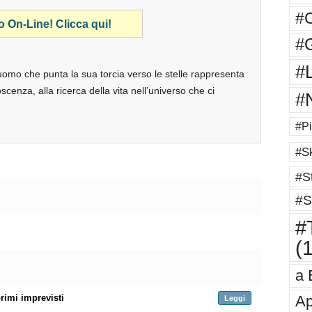
#
o On-Line! Clicca qui!
#G
#
omo che punta la sua torcia verso le stelle rappresenta
enza, alla ricerca della vita nell’universo che ci
#
#Pi
#Sk
#St
#S
#T
(
a 
rimi imprevisti
Ap
Leggi