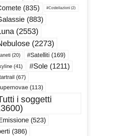
Comete
(835)
#Costellazioni
(2)
alassie
(883)
Luna
(2553)
Nebulose
(2273)
#Satelliti
(169)
aneti
(20)
#Sole
(1211)
yline
(41)
artrail
(67)
upernovae
(113)
utti i soggetti
13600)
Emissione
(523)
erti
(386)