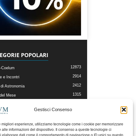
EGORIE POPOLARI
12873
-Coelum
2914
e e Incontri
2412
di Astronomia
1315
 del Mese
365
nomia, Astrofisica e Cosmologia
Gestisci Consenso
268
li e Risorse On-Line
192
og della Redazione
le migliori esperienze, utilizziamo tecnologie come i cookie per memorizzare
 alle informazioni del dispositivo. Il consenso a queste tecnologie ci
i elaborare dati come il comportamento di navigazione o ID unici su questo