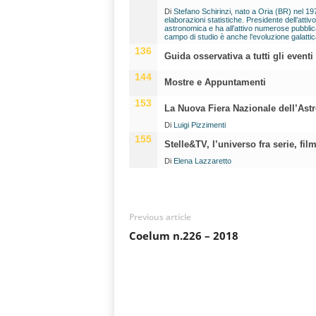
Di
Stefano Schirinzi, nato a Oria (BR) nel 197
elaborazioni statistiche. Presidente dell’atti
astronomica e ha all’attivo numerose pubblica
campo di studio è anche l’evoluzione galattic
136
Guida osservativa a tutti gli event
144
Mostre e Appuntamenti
153
La Nuova Fiera Nazionale dell’Ast
Di
Luigi Pizzimenti
155
Stelle&TV, l’universo fra serie, fil
Di
Elena Lazzaretto
Previous article
Coelum n.226 – 2018