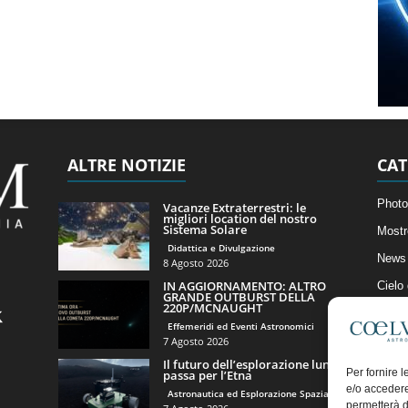
ALTRE NOTIZIE
CAT
Photo
Vacanze Extraterrestri: le
migliori location del nostro
Sistema Solare
Mostr
Didattica e Divulgazione
News 
8 Agosto 2026
IN AGGIORNAMENTO: ALTRO
Cielo
GRANDE OUTBURST DELLA
220P/MCNAUGHT
Astro
Effemeridi ed Eventi Astronomici
Artico
7 Agosto 2026
Il futuro dell’esplorazione lunare
Il Bl
Per fornire 
passa per l’Etna
e/o accedere
Astronautica ed Esplorazione Spaziale
permetterà d