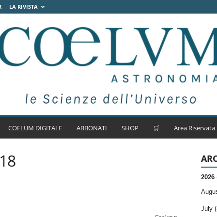
R
LA RIVISTA
COELUM DIGITALE
ABBONATI
SHOP
🛒
Area Riservata
018
ARC
2026
Augus
July (