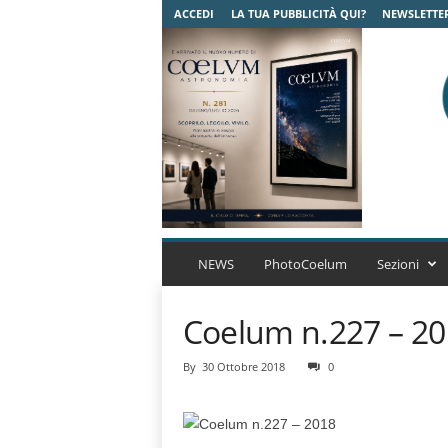
ACCEDI
LA TUA PUBBLICITÀ QUI?
NEWSLETTE
C
o
NEWS
PhotoCoelum
Sezioni
e
l
Coelum n.227 – 2
u
m
A
By
30 Ottobre 2018
0
s
t
r
o