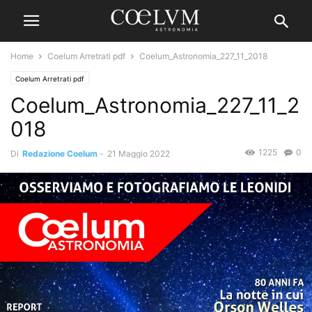
Home
Coelum Arretrati pdf
Coelum_Astronomia_227_11_2018
Coelum Arretrati pdf
Coelum_Astronomia_227_11_2
018
1225
0
Di
Redazione Coelum
-
21 Maggio 2022