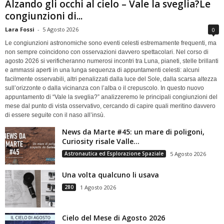
Alzando gli occhi al cielo – Vale la sveglia?Le
congiunzioni di...
Lara Fossi
-
5 Agosto 2026
0
Le congiunzioni astronomiche sono eventi celesti estremamente frequenti, ma
non sempre coincidono con osservazioni davvero spettacolari. Nel corso di
agosto 2026 si verificheranno numerosi incontri tra Luna, pianeti, stelle brillanti
e ammassi aperti in una lunga sequenza di appuntamenti celesti: alcuni
facilmente osservabili, altri penalizzati dalla luce del Sole, dalla scarsa altezza
sull’orizzonte o dalla vicinanza con l’alba o il crepuscolo. In questo nuovo
appuntamento di “Vale la sveglia?” analizzeremo le principali congiunzioni del
mese dal punto di vista osservativo, cercando di capire quali meritino davvero
di essere seguite con il naso all’insù.
News da Marte #45: un mare di poligoni,
Curiosity risale Valle...
Astronautica ed Esplorazione Spaziale
5 Agosto 2026
Una volta qualcuno li usava
280
1 Agosto 2026
Cielo del Mese di Agosto 2026