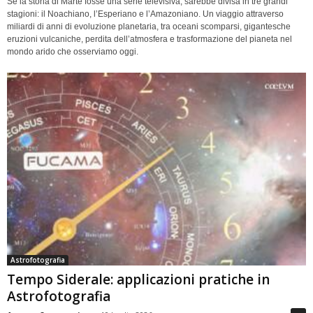
Se la storia di Marte fosse una serie televisiva, sarebbe divisa in tre grandi
stagioni: il Noachiano, l’Esperiano e l’Amazoniano. Un viaggio attraverso
miliardi di anni di evoluzione planetaria, tra oceani scomparsi, gigantesche
eruzioni vulcaniche, perdita dell’atmosfera e trasformazione del pianeta nel
mondo arido che osserviamo oggi.
Astrofotografia
Tempo Siderale: applicazioni pratiche in
Astrofotografia