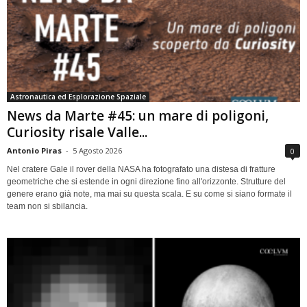
Astronautica ed Esplorazione Spaziale
News da Marte #45: un mare di poligoni,
Curiosity risale Valle...
Antonio Piras
-
5 Agosto 2026
0
Nel cratere Gale il rover della NASA ha fotografato una distesa di fratture
geometriche che si estende in ogni direzione fino all'orizzonte. Strutture del
genere erano già note, ma mai su questa scala. E su come si siano formate il
team non si sbilancia.