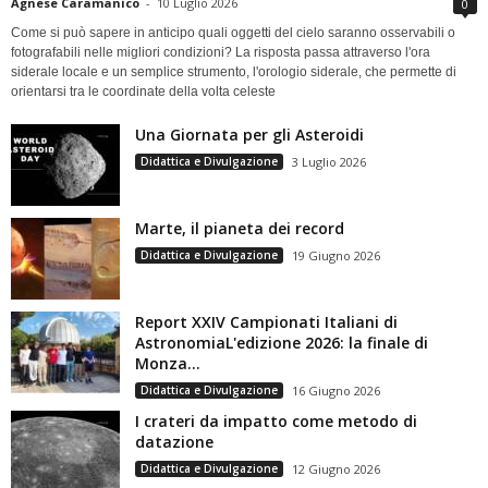
Agnese Caramanico
-
10 Luglio 2026
0
Come si può sapere in anticipo quali oggetti del cielo saranno osservabili o
fotografabili nelle migliori condizioni? La risposta passa attraverso l'ora
siderale locale e un semplice strumento, l'orologio siderale, che permette di
orientarsi tra le coordinate della volta celeste
Una Giornata per gli Asteroidi
Didattica e Divulgazione
3 Luglio 2026
Marte, il pianeta dei record
Didattica e Divulgazione
19 Giugno 2026
Report XXIV Campionati Italiani di
AstronomiaL'edizione 2026: la finale di
Monza...
Didattica e Divulgazione
16 Giugno 2026
I crateri da impatto come metodo di
datazione
Didattica e Divulgazione
12 Giugno 2026