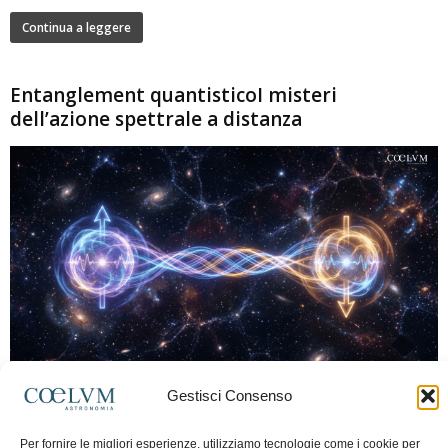
Continua a leggere
Entanglement quantisticoI misteri
dell’azione spettrale a distanza
280
Gestisci Consenso
Marco Lorrai
-
15 Giugno 2026
0
L'entanglement quantistico è uno dei fenomeni più sorprendenti della fisica
Per fornire le migliori esperienze, utilizziamo tecnologie come i cookie per
moderna: due particelle possono mostrare correlazioni che sembrano ignorare