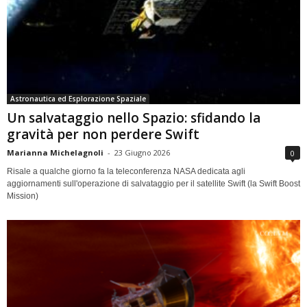
Astronautica ed Esplorazione Spaziale
Un salvataggio nello Spazio: sfidando la
gravità per non perdere Swift
Marianna Michelagnoli
-
23 Giugno 2026
0
Risale a qualche giorno fa la teleconferenza NASA dedicata agli
aggiornamenti sull'operazione di salvataggio per il satellite Swift (la Swift Boost
Mission)