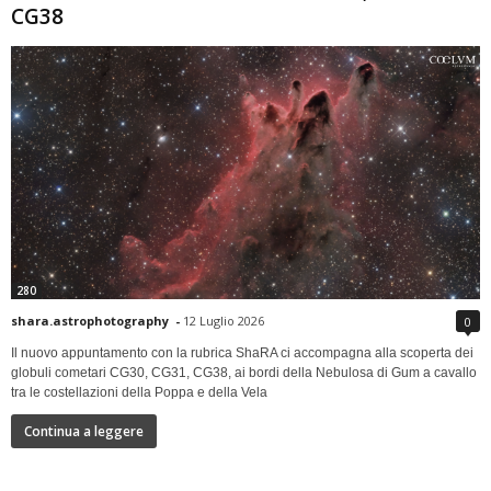
CG38
280
shara.astrophotography
-
12 Luglio 2026
0
Il nuovo appuntamento con la rubrica ShaRA ci accompagna alla scoperta dei
globuli cometari CG30, CG31, CG38, ai bordi della Nebulosa di Gum a cavallo
tra le costellazioni della Poppa e della Vela
Continua a leggere