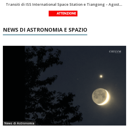
Le costellazioni di Agosto 2026: Delfino
La Luna del Mese – Agosto 2026
NEWS DI ASTRONOMIA E SPAZIO
News di Astronomia