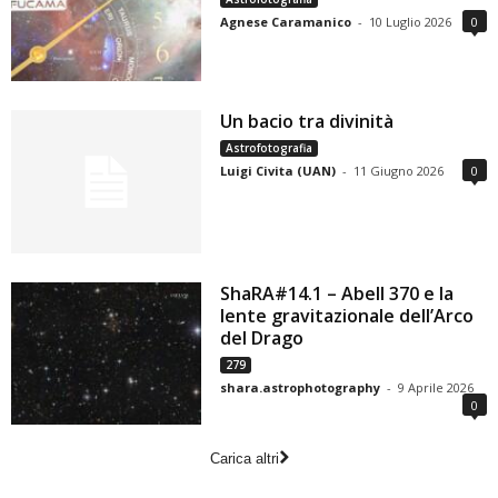
Agnese Caramanico
-
10 Luglio 2026
0
Un bacio tra divinità
Astrofotografia
Luigi Civita (UAN)
-
11 Giugno 2026
0
ShaRA#14.1 – Abell 370 e la
lente gravitazionale dell’Arco
del Drago
279
shara.astrophotography
-
9 Aprile 2026
0
Carica altri