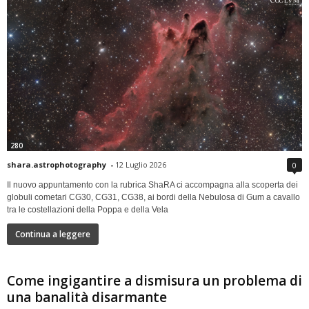
280
shara.astrophotography
-
12 Luglio 2026
0
Il nuovo appuntamento con la rubrica ShaRA ci accompagna alla scoperta dei
globuli cometari CG30, CG31, CG38, ai bordi della Nebulosa di Gum a cavallo
tra le costellazioni della Poppa e della Vela
Continua a leggere
Come ingigantire a dismisura un problema di
una banalità disarmante