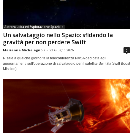
Astronautica ed Esplorazione Spaziale
Un salvataggio nello Spazio: sfidando la
gravità per non perdere Swift
Marianna Michelagnoli
-
23 Giugno 2026
0
Risale a qualche giorno fa la teleconferenza NASA dedicata agli
aggiornamenti sull'operazione di salvataggio per il satellite Swift (la Swift Boost
Mission)