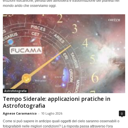
eruzioni vulcaniche, perdita dell’atmosfera e trasformazione del pianeta nel
mondo arido che osserviamo oggi.
Astrofotografia
Tempo Siderale: applicazioni pratiche in
Astrofotografia
Agnese Caramanico
-
10 Luglio 2026
0
Come si può sapere in anticipo quali oggetti del cielo saranno osservabili o
fotografabili nelle migliori condizioni? La risposta passa attraverso l'ora