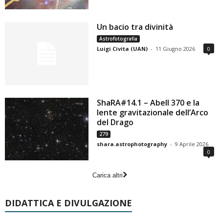
Un bacio tra divinità
Astrofotografia
Luigi Civita (UAN)
-
11 Giugno 2026
0
ShaRA#14.1 – Abell 370 e la
lente gravitazionale dell’Arco
del Drago
279
shara.astrophotography
-
9 Aprile 2026
0
Carica altri
DIDATTICA E DIVULGAZIONE