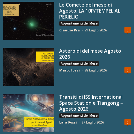
Le Comete del mese di
Agosto: LA 10P/TEMPEL AL
PERIELIO
Appuntamenti del Mese
Claudio Pra
-
29 Luglio 2026
0
Asteroidi del mese Agosto
2026
Appuntamenti del Mese
Marco Iozzi
-
28 Luglio 2026
0
Transiti di ISS International
Space Station e Tiangong –
Agosto 2026
Appuntamenti del Mese
Lara Fossi
-
27 Luglio 2026
0