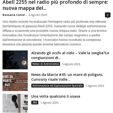
Abell 2255 nel radio più profondo di sempre:
nuova mappa del...
Rossana Conte
-
6 Agosto 2026
0
Uno studio recente ha realizzato l'immagine radio più profonda mai ottenuta
dell'ammasso di galassie Abell 2255, rivelando nuovi dettagli sull'emissione
diffusa e scoprendo una possibile nuova reliquia radio. Grazie a una tecnica
innovativa che ricostruisce l'orientazione del campo magnetico a partire
dall'emissione di sincrotrone, i ricercatori hanno ricostruito la complessa
dinamica che plasma questo enorme laboratorio cosmico.
Alzando gli occhi al cielo – Vale la sveglia?Le
congiunzioni di...
News di Astronomia
5 Agosto 2026
News da Marte #45: un mare di poligoni,
Curiosity risale Valle...
Astronautica ed Esplorazione Spaziale
5 Agosto 2026
Una volta qualcuno li usava
280
1 Agosto 2026