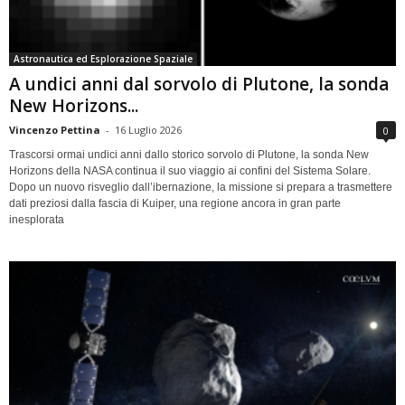
Astronautica ed Esplorazione Spaziale
A undici anni dal sorvolo di Plutone, la sonda
New Horizons...
Vincenzo Pettina
-
16 Luglio 2026
0
Trascorsi ormai undici anni dallo storico sorvolo di Plutone, la sonda New
Horizons della NASA continua il suo viaggio ai confini del Sistema Solare.
Dopo un nuovo risveglio dall’ibernazione, la missione si prepara a trasmettere
dati preziosi dalla fascia di Kuiper, una regione ancora in gran parte
inesplorata