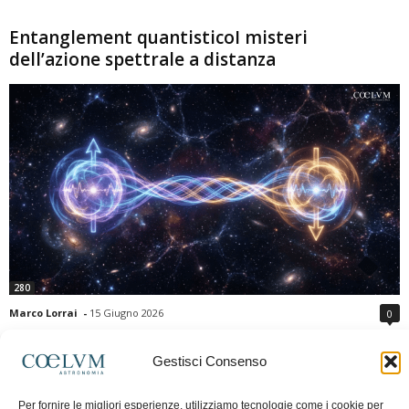
Entanglement quantisticoI misteri
dell’azione spettrale a distanza
280
Marco Lorrai
-
15 Giugno 2026
0
L'entanglement quantistico è uno dei fenomeni più sorprendenti della fisica
moderna: due particelle possono mostrare correlazioni che sembrano ignorare
Gestisci Consenso
la distanza che le separa. Gli esperimenti e i teoremi di Bell hanno escluso le
semplici spiegazioni basate su "variabili nascoste" locali, confermando le
Per fornire le migliori esperienze, utilizziamo tecnologie come i cookie per
previsioni della meccanica quantistica. Nonostante ciò, l'entanglement non