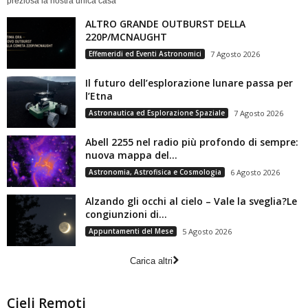
preziosa la nostra unica casa
ALTRO GRANDE OUTBURST DELLA
220P/MCNAUGHT
Effemeridi ed Eventi Astronomici
7 Agosto 2026
Il futuro dell’esplorazione lunare passa per
l’Etna
Astronautica ed Esplorazione Spaziale
7 Agosto 2026
Abell 2255 nel radio più profondo di sempre:
nuova mappa del...
Astronomia, Astrofisica e Cosmologia
6 Agosto 2026
Alzando gli occhi al cielo – Vale la sveglia?Le
congiunzioni di...
Appuntamenti del Mese
5 Agosto 2026
Carica altri
Cieli Remoti