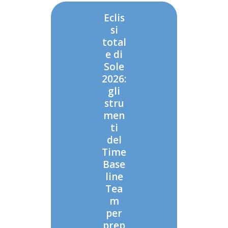
Eclis
si
total
e di
Sole
2026:
gli
stru
men
ti
del
Time
Base
line
Tea
m
per
prep