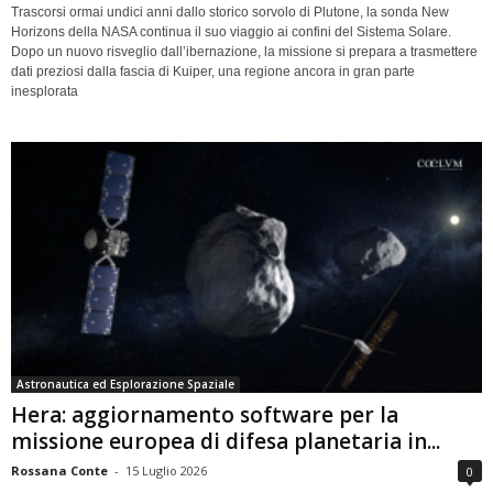
Trascorsi ormai undici anni dallo storico sorvolo di Plutone, la sonda New
Horizons della NASA continua il suo viaggio ai confini del Sistema Solare.
Dopo un nuovo risveglio dall’ibernazione, la missione si prepara a trasmettere
dati preziosi dalla fascia di Kuiper, una regione ancora in gran parte
inesplorata
Astronautica ed Esplorazione Spaziale
Hera: aggiornamento software per la
missione europea di difesa planetaria in...
Rossana Conte
-
15 Luglio 2026
0