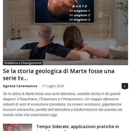
Didattica e Divulgazione
Se la storia geologica di Marte fosse una
serie tv…
Agnese Caramanico
-
17 Luglio 2026
0
Se la storia di Marte fosse una serie televisiva, sarebbe divisa in tre grandi
stagioni: il Noachiano, l’Esperiano e l’Amazoniano. Un viaggio attraverso
miliardi di anni di evoluzione planetaria, tra oceani scomparsi, gigantesche
eruzioni vulcaniche, perdita dell’atmosfera e trasformazione del pianeta nel
mondo arido che osserviamo oggi.
Tempo Siderale: applicazioni pratiche in