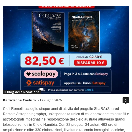
Il Blog della Redazione
Redazione Coelum
-
1 Giugno 2026
0
Cieli Remoti raccoglie cinque anni di attività del progetto ShaRA (Shared
Remote Astrophotography), un'esperienza unica di collaborazione tra astrofili e
astrofotografi impegnati nell'esplorazione del cielo australe attraverso grandi
telescopi remoti in Cile e Namibia. Con 22 progetti, 34 autori, 493 ore di
acquisizione e oltre 330 elaborazioni, il volume racconta immagini, tecniche,