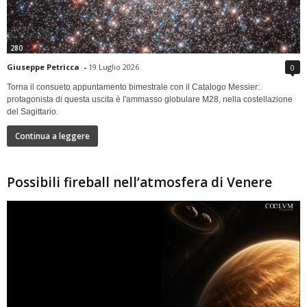
280
Giuseppe Petricca
-
19 Luglio 2026
0
Torna il consueto appuntamento bimestrale con il Catalogo Messier:
protagonista di questa uscita è l'ammasso globulare M28, nella costellazione
del Sagittario.
Continua a leggere
Possibili fireball nell’atmosfera di Venere