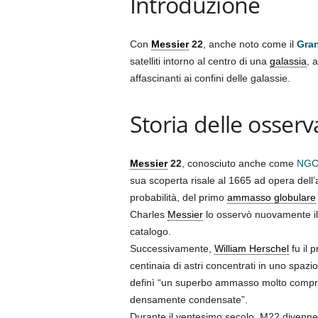
Introduzione
Con
Messier
22
, anche noto come il
Gran
satelliti intorno al centro di una
galassia
, 
affascinanti ai confini delle galassie.
Storia delle osserv
Messier
22
, conosciuto anche come
NGC
sua scoperta risale al 1665 ad opera dell
probabilità, del primo
ammasso globulare
Charles
Messier
lo osservò nuovamente il
catalogo.
Successivamente,
William Herschel
fu il 
centinaia di astri concentrati in uno spazio
definì “un superbo ammasso molto compre
densamente condensate”.
Durante il ventesimo secolo, M22 divenne 