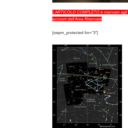
L’ARTICOLO COMPLETO è riservato agl
account dall’
Area Riservata
[swpm_protected for=”3″]