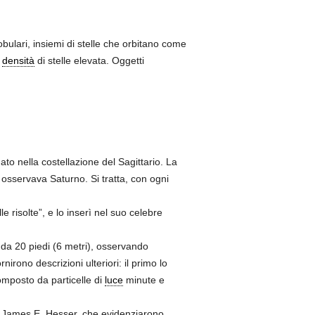
obulari, insiemi di stelle che orbitano come
a
densità
di stelle elevata. Oggetti
uato nella costellazione del Sagittario. La
osservava Saturno. Si tratta, con ogni
e risolte”, e lo inserì nel suo celebre
e da 20 piedi (6 metri), osservando
irono descrizioni ulteriori: il primo lo
mposto da particelle di
luce
minute e
 e James E. Hesser, che evidenziarono