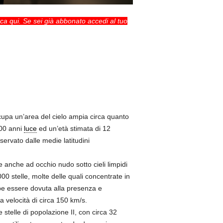
cca qui
. Se sei già abbonato accedi al tuo
upa un’area del cielo ampia circa quanto
100 anni
luce
ed un’età stimata di 12
rvato dalle medie latitudini
le anche ad occhio nudo sotto cieli limpidi
 stelle, molte delle quali concentrate in
be essere dovuta alla presenza e
la velocità di circa 150 km/s.
telle di popolazione II, con circa 32