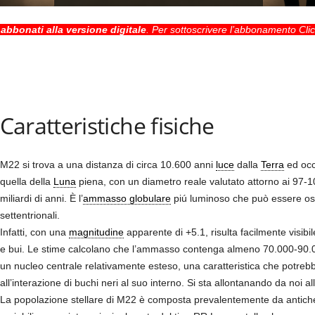
i
abbonati alla versione digitale
. Per sottoscrivere l’abbonamento
Cli
Caratteristiche fisiche
M22 si trova a una distanza di circa 10.600 anni
luce
dalla
Terra
ed occ
quella della
Luna
piena, con un diametro reale valutato attorno ai 97-
miliardi di anni. È l’
ammasso globulare
piú luminoso che può essere osse
settentrionali.
Infatti, con una
magnitudine
apparente di +5.1, risulta facilmente visibi
e bui. Le stime calcolano che l’ammasso contenga almeno 70.000-90.000
un nucleo centrale relativamente esteso, una caratteristica che potreb
all’interazione di buchi neri al suo interno. Si sta allontanando da noi al
La popolazione stellare di M22 è composta prevalentemente da antiche s