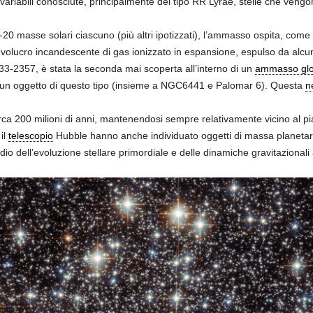
variabili conosciute, principalmente del tipo RR Lyrae, stelle che veng
0-20 masse solari ciascuno (più altri ipotizzati), l’ammasso ospita, come
volucro incandescente di gas ionizzato in espansione, espulso da alcuni t
3-2357, è stata la seconda mai scoperta all’interno di un
ammasso glo
di un oggetto di questo tipo (insieme a NGC6441 e Palomar 6). Questa
n
rca 200 milioni di anni, mantenendosi sempre relativamente vicino al p
il
telescopio
Hubble hanno anche individuato oggetti di massa planetari
io dell’evoluzione stellare primordiale e delle dinamiche gravitazionali 