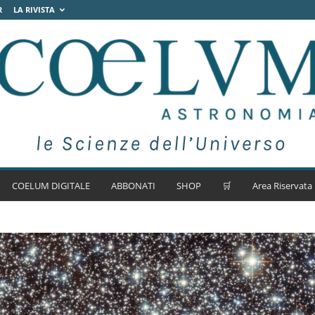
R
LA RIVISTA
COELUM DIGITALE
ABBONATI
SHOP
🛒
Area Riservata