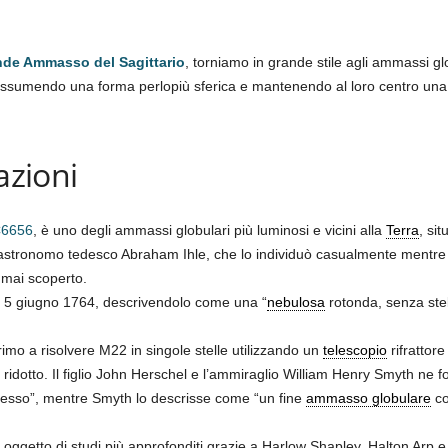
de Ammasso del Sagittario
, torniamo in grande stile agli ammassi gl
assumendo una forma perlopiù sferica e mantenendo al loro centro un
azioni
6656
, è uno degli ammassi globulari più luminosi e vicini alla
Terra
, sit
’astronomo tedesco Abraham Ihle, che lo individuò casualmente mentre 
mai scoperto.
 5 giugno 1764, descrivendolo come una “
nebulosa
rotonda, senza stell
primo a risolvere M22 in singole stelle utilizzando un
telescopio
rifrattor
 ridotto. Il figlio John Herschel e l’ammiraglio William Henry Smyth ne forn
sso”, mentre Smyth lo descrisse come “un fine
ammasso globulare
co
oggetto di studi più approfonditi grazie a Harlow Shapley, Halton Arp