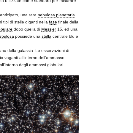
ono utilizzate come standard per misurare
 anticipato, una rara
nebulosa planetaria
ipi di stelle giganti nella
fase
finale della
bulare
dopo quella di
Messier
15, ed una
ebulosa
possiede una
stella
centrale blu e
iano della
galassia
. Le osservazioni di
a vaganti all’interno dell’ammasso,
all’interno degli ammassi globulari.